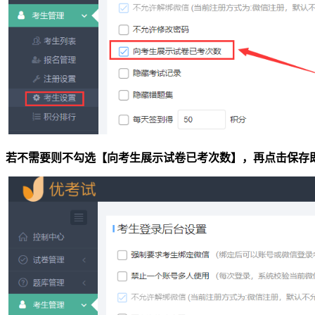
若不需要则不勾选【向考生展示试卷已考次数】，再点击保存