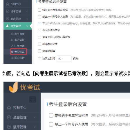
如图，若勾选【
向考生展示试卷已考次数
】，则会显示考试次