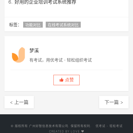
好用的企业培训考试系统推荐
强制关注公众号考试
增值服务
标签：
功能对比
在线考试系统对比
个性考试背景
√
√
机构主页
√
√
梦溪
有考试，用优考试 - 轻松组织考试
付费考试
√
√
考生端显示Logo
√
√
点赞
支持音视频
√
下载考生答案汇总表
< 上一篇
下一篇 >
自定义域名
© 版权所有
广州好智信息技术有限公司
. 保留所有权利.
优考试 - 轻松考试
子管理员
CREATED BY LOVE ♥