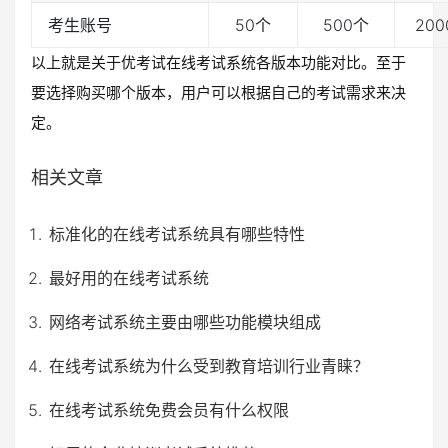
考生账号
50个
500个
20
以上就是关于优考试在线考试系统各版本功能对比。至于
特色功能
要选择购买哪个版本，用户可以根据自己的考试需求来决
题库管理
√
√
√
定。
考试管理
√
√
√
相关文章
防作弊
√
√
√
标准化的在线考试系统具有哪些特性
独立考生后台
√
√
√
最好用的在线考试系统
趣味结果页面
√
√
√
网络考试系统主要由哪些功能模块组成
查询和统计
√
√
√
在线考试系统为什么受到教育培训行业青睐？
移动端考试
√
√
√
在线考试系统免费会员有什么权限
微信登录后考试
√