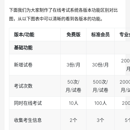
下面我们为大家制作了在线考试系统各版本功能区别对比
图，从以下图表中可以清晰的看到各版本的功能。
版本/功能
免费版
标准会员
专业
基础功能
20
新增试卷
3份/月
30份/月
50次/
500次/
200
考试次数
月/试卷
月/试卷
月/
同时在线考试
10人
100人
20
收集考生信息
2个
3个
5