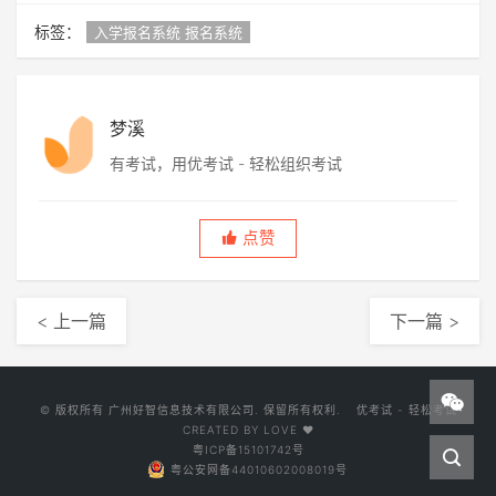
标签：
入学报名系统 报名系统
梦溪
有考试，用优考试 - 轻松组织考试
点赞
< 上一篇
下一篇 >
© 版权所有
广州好智信息技术有限公司
. 保留所有权利.
优考试 - 轻松考试
CREATED BY LOVE ♥
粤ICP备15101742号
粤公安网备44010602008019号