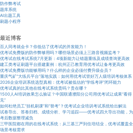
防作弊考试
题库系统
AI出题工具
刷题小程序
最近博客
百人同考就会卡？你低估了优考试的并发能力！
优考试免费版的防作弊够用吗？哪些场景必须上三路音视频监考？
优考试在线考试系统7月更新：4项新能力让错题重练及成绩查询更高效
建工类考证刷题平台搭建案例：杭州正己教育用优考试让备考更高效
优考试免费版功能够用吗？什么样的企业必须付费升级会员？
重庆气矿“大练兵平台”落地实践：如何用优考试管好万人级培训考核体系
2026企业培训系统选型真相：优考试被低估的“学练考评”闭环能力
优考试真的比其他在线考试系统贵吗？贵在哪？
1500人AI培训效果怎么验证？中国联通濮阳分公司用优考试让成果“看得
见”
如何杜绝员工“挂机刷课”和“替考”？优考试企业培训考试系统给出解法
试卷导出、答卷归档、成绩分析、学习追踪——优考试四大导出功能，为
考后数据整理减负
三甲医院都在用的在线考试系统：从三基三严到住培结业，优考试覆盖全
场景考核需求