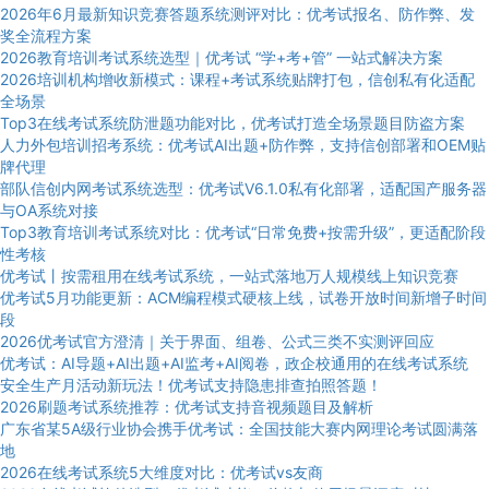
2026年6月最新知识竞赛答题系统测评对比：优考试报名、防作弊、发
奖全流程方案
2026教育培训考试系统选型｜优考试 “学+考+管” 一站式解决方案
2026培训机构增收新模式：课程+考试系统贴牌打包，信创私有化适配
全场景
Top3在线考试系统防泄题功能对比，优考试打造全场景题目防盗方案
人力外包培训招考系统：优考试AI出题+防作弊，支持信创部署和OEM贴
牌代理
部队信创内网考试系统选型：优考试V6.1.0私有化部署，适配国产服务器
与OA系统对接
Top3教育培训考试系统对比：优考试“日常免费+按需升级”，更适配阶段
性考核
优考试丨按需租用在线考试系统，一站式落地万人规模线上知识竞赛
优考试5月功能更新：ACM编程模式硬核上线，试卷开放时间新增子时间
段
2026优考试官方澄清｜关于界面、组卷、公式三类不实测评回应
优考试：AI导题+AI出题+AI监考+AI阅卷，政企校通用的在线考试系统
安全生产月活动新玩法！优考试支持隐患排查拍照答题！
2026刷题考试系统推荐：优考试支持音视频题目及解析
广东省某5A级行业协会携手优考试：全国技能大赛内网理论考试圆满落
地
2026在线考试系统5大维度对比：优考试vs友商