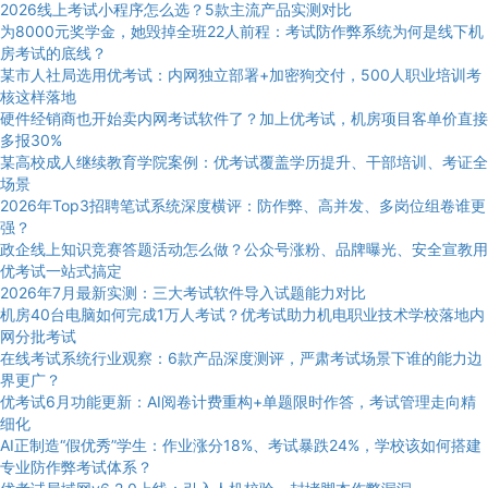
2026线上考试小程序怎么选？5款主流产品实测对比
为8000元奖学金，她毁掉全班22人前程：考试防作弊系统为何是线下机
房考试的底线？
某市人社局选用优考试：内网独立部署+加密狗交付，500人职业培训考
核这样落地
硬件经销商也开始卖内网考试软件了？加上优考试，机房项目客单价直接
多报30%
某高校成人继续教育学院案例：优考试覆盖学历提升、干部培训、考证全
场景
2026年Top3招聘笔试系统深度横评：防作弊、高并发、多岗位组卷谁更
强？
政企线上知识竞赛答题活动怎么做？公众号涨粉、品牌曝光、安全宣教用
优考试一站式搞定
2026年7月最新实测：三大考试软件导入试题能力对比
机房40台电脑如何完成1万人考试？优考试助力机电职业技术学校落地内
网分批考试
在线考试系统行业观察：6款产品深度测评，严肃考试场景下谁的能力边
界更广？
优考试6月功能更新：AI阅卷计费重构+单题限时作答，考试管理走向精
细化
AI正制造“假优秀”学生：作业涨分18%、考试暴跌24%，学校该如何搭建
专业防作弊考试体系？