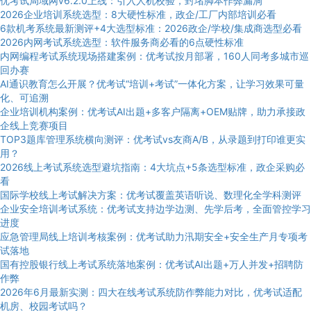
优考试局域网v6.2.0上线：引入人机校验，封堵脚本作弊漏洞
2026企业培训系统选型：8大硬性标准，政企/工厂内部培训必看
6款机考系统最新测评+4大选型标准：2026政企/学校/集成商选型必看
2026内网考试系统选型：软件服务商必看的6点硬性标准
内网编程考试系统现场搭建案例：优考试按月部署，160人同考多城市巡
回办赛
AI通识教育怎么开展？优考试“培训+考试”一体化方案，让学习效果可量
化、可追溯
企业培训机构案例：优考试AI出题+多客户隔离+OEM贴牌，助力承接政
企线上竞赛项目
TOP3题库管理系统横向测评：优考试vs友商A/B，从录题到打印谁更实
用？
2026线上考试系统选型避坑指南：4大坑点+5条选型标准，政企采购必
看
国际学校线上考试解决方案：优考试覆盖英语听说、数理化全学科测评
企业安全培训考试系统：优考试支持边学边测、先学后考，全面管控学习
进度
应急管理局线上培训考核案例：优考试助力汛期安全+安全生产月专项考
试落地
国有控股银行线上考试系统落地案例：优考试AI出题+万人并发+招聘防
作弊
2026年6月最新实测：四大在线考试系统防作弊能力对比，优考试适配
机房、校园考试吗？