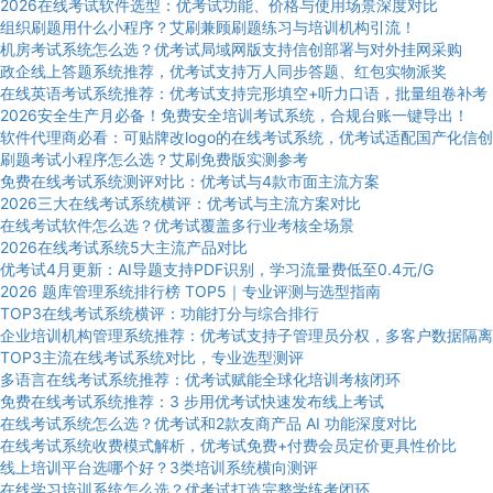
2026在线考试软件选型：优考试功能、价格与使用场景深度对比
组织刷题用什么小程序？艾刷兼顾刷题练习与培训机构引流！
机房考试系统怎么选？优考试局域网版支持信创部署与对外挂网采购
政企线上答题系统推荐，优考试支持万人同步答题、红包实物派奖
在线英语考试系统推荐：优考试支持完形填空+听力口语，批量组卷补考
2026安全生产月必备！免费安全培训考试系统，合规台账一键导出！
软件代理商必看：可贴牌改logo的在线考试系统，优考试适配国产化信创
刷题考试小程序怎么选？艾刷免费版实测参考
免费在线考试系统测评对比：优考试与4款市面主流方案
2026三大在线考试系统横评：优考试与主流方案对比
在线考试软件怎么选？优考试覆盖多行业考核全场景
2026在线考试系统5大主流产品对比
优考试4月更新：AI导题支持PDF识别，学习流量费低至0.4元/G
2026 题库管理系统排行榜 TOP5｜专业评测与选型指南
TOP3在线考试系统横评：功能打分与综合排行
企业培训机构管理系统推荐：优考试支持子管理员分权，多客户数据隔离
TOP3主流在线考试系统对比，专业选型测评
多语言在线考试系统推荐：优考试赋能全球化培训考核闭环
免费在线考试系统推荐：3 步用优考试快速发布线上考试
在线考试系统怎么选？优考试和2款友商产品 AI 功能深度对比
在线考试系统收费模式解析，优考试免费+付费会员定价更具性价比
线上培训平台选哪个好？3类培训系统横向测评
在线学习培训系统怎么选？优考试打造完整学练考闭环