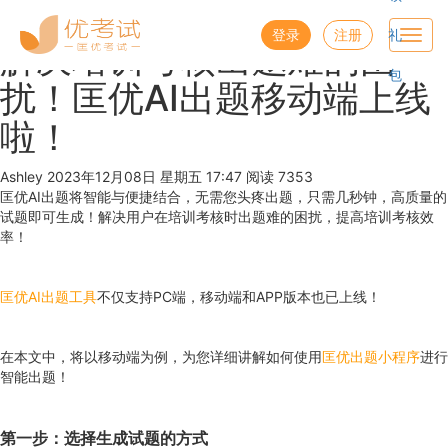
优考试
博客
登录
注册
礼
Toggl
解决培训考核出题难的困
navig
包
扰！匡优AI出题移动端上线
啦！
Ashley
2023年12月08日 星期五 17:47
阅读 7353
匡优AI出题将智能与便捷结合，无需您头疼出题，只需几秒钟，高质量的
试题即可生成！解决用户在培训考核时出题难的困扰，提高培训考核效
率！
匡优AI出题工具
不仅支持PC端，移动端和APP版本也已上线！
在本文中，将以移动端为例，为您详细讲解如何使用
匡优出题小程序
进行
智能出题！
第一步：选择生成试题的方式