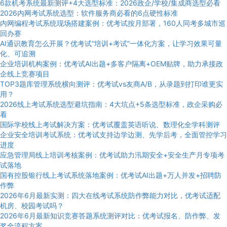
6款机考系统最新测评+4大选型标准：2026政企/学校/集成商选型必看
2026内网考试系统选型：软件服务商必看的6点硬性标准
内网编程考试系统现场搭建案例：优考试按月部署，160人同考多城市巡
回办赛
AI通识教育怎么开展？优考试“培训+考试”一体化方案，让学习效果可量
化、可追溯
企业培训机构案例：优考试AI出题+多客户隔离+OEM贴牌，助力承接政
企线上竞赛项目
TOP3题库管理系统横向测评：优考试vs友商A/B，从录题到打印谁更实
用？
2026线上考试系统选型避坑指南：4大坑点+5条选型标准，政企采购必
看
国际学校线上考试解决方案：优考试覆盖英语听说、数理化全学科测评
企业安全培训考试系统：优考试支持边学边测、先学后考，全面管控学习
进度
应急管理局线上培训考核案例：优考试助力汛期安全+安全生产月专项考
试落地
国有控股银行线上考试系统落地案例：优考试AI出题+万人并发+招聘防
作弊
2026年6月最新实测：四大在线考试系统防作弊能力对比，优考试适配
机房、校园考试吗？
2026年6月最新知识竞赛答题系统测评对比：优考试报名、防作弊、发
奖全流程方案