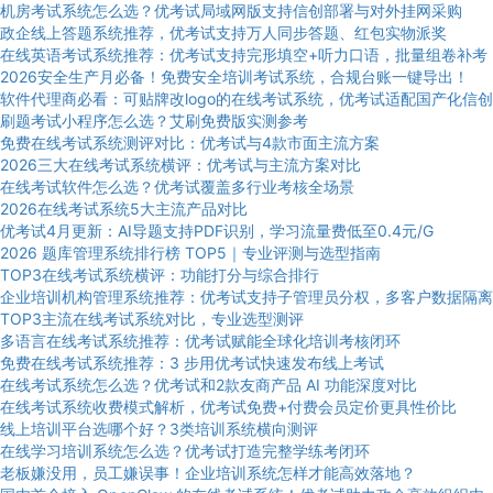
机房考试系统怎么选？优考试局域网版支持信创部署与对外挂网采购
政企线上答题系统推荐，优考试支持万人同步答题、红包实物派奖
在线英语考试系统推荐：优考试支持完形填空+听力口语，批量组卷补考
2026安全生产月必备！免费安全培训考试系统，合规台账一键导出！
软件代理商必看：可贴牌改logo的在线考试系统，优考试适配国产化信创
刷题考试小程序怎么选？艾刷免费版实测参考
免费在线考试系统测评对比：优考试与4款市面主流方案
2026三大在线考试系统横评：优考试与主流方案对比
在线考试软件怎么选？优考试覆盖多行业考核全场景
2026在线考试系统5大主流产品对比
优考试4月更新：AI导题支持PDF识别，学习流量费低至0.4元/G
2026 题库管理系统排行榜 TOP5｜专业评测与选型指南
TOP3在线考试系统横评：功能打分与综合排行
企业培训机构管理系统推荐：优考试支持子管理员分权，多客户数据隔离
TOP3主流在线考试系统对比，专业选型测评
多语言在线考试系统推荐：优考试赋能全球化培训考核闭环
免费在线考试系统推荐：3 步用优考试快速发布线上考试
在线考试系统怎么选？优考试和2款友商产品 AI 功能深度对比
在线考试系统收费模式解析，优考试免费+付费会员定价更具性价比
线上培训平台选哪个好？3类培训系统横向测评
在线学习培训系统怎么选？优考试打造完整学练考闭环
老板嫌没用，员工嫌误事！企业培训系统怎样才能高效落地？