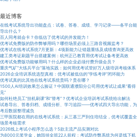
最近博客
在线考试系统导出功能盘点：试卷、答卷、成绩、学习记录——各平台能
导出什么？
百人同考就会卡？你低估了优考试的并发能力！
优考试免费版的防作弊够用吗？哪些场景必须上三路音视频监考？
优考试在线考试系统7月更新：4项新能力让错题重练及成绩查询更高效
建工类考证刷题平台搭建案例：杭州正己教育用优考试让备考更高效
优考试免费版功能够用吗？什么样的企业必须付费升级会员？
重庆气矿“大练兵平台”落地实践：如何用优考试管好万人级培训考核体系
2026企业培训系统选型真相：优考试被低估的“学练考评”闭环能力
优考试真的比其他在线考试系统贵吗？贵在哪？
1500人AI培训效果怎么验证？中国联通濮阳分公司用优考试让成果“看得
见”
如何杜绝员工“挂机刷课”和“替考”？优考试企业培训考试系统给出解法
试卷导出、答卷归档、成绩分析、学习追踪——优考试四大导出功能，为
考后数据整理减负
三甲医院都在用的在线考试系统：从三基三严到住培结业，优考试覆盖全
场景考核需求
2026线上考试小程序怎么选？5款主流产品实测对比
为8000元奖学金，她毁掉全班22人前程：考试防作弊系统为何是线下机