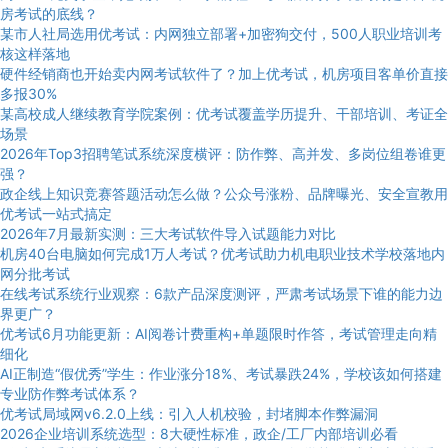
房考试的底线？
某市人社局选用优考试：内网独立部署+加密狗交付，500人职业培训考
核这样落地
硬件经销商也开始卖内网考试软件了？加上优考试，机房项目客单价直接
多报30%
某高校成人继续教育学院案例：优考试覆盖学历提升、干部培训、考证全
场景
2026年Top3招聘笔试系统深度横评：防作弊、高并发、多岗位组卷谁更
强？
政企线上知识竞赛答题活动怎么做？公众号涨粉、品牌曝光、安全宣教用
优考试一站式搞定
2026年7月最新实测：三大考试软件导入试题能力对比
机房40台电脑如何完成1万人考试？优考试助力机电职业技术学校落地内
网分批考试
在线考试系统行业观察：6款产品深度测评，严肃考试场景下谁的能力边
界更广？
优考试6月功能更新：AI阅卷计费重构+单题限时作答，考试管理走向精
细化
AI正制造“假优秀”学生：作业涨分18%、考试暴跌24%，学校该如何搭建
专业防作弊考试体系？
优考试局域网v6.2.0上线：引入人机校验，封堵脚本作弊漏洞
2026企业培训系统选型：8大硬性标准，政企/工厂内部培训必看