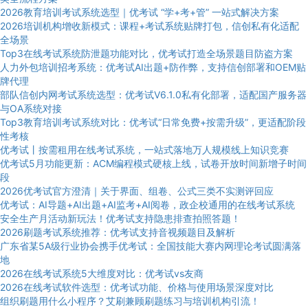
2026教育培训考试系统选型｜优考试 “学+考+管” 一站式解决方案
2026培训机构增收新模式：课程+考试系统贴牌打包，信创私有化适配
全场景
Top3在线考试系统防泄题功能对比，优考试打造全场景题目防盗方案
人力外包培训招考系统：优考试AI出题+防作弊，支持信创部署和OEM贴
牌代理
部队信创内网考试系统选型：优考试V6.1.0私有化部署，适配国产服务器
与OA系统对接
Top3教育培训考试系统对比：优考试“日常免费+按需升级”，更适配阶段
性考核
优考试丨按需租用在线考试系统，一站式落地万人规模线上知识竞赛
优考试5月功能更新：ACM编程模式硬核上线，试卷开放时间新增子时间
段
2026优考试官方澄清｜关于界面、组卷、公式三类不实测评回应
优考试：AI导题+AI出题+AI监考+AI阅卷，政企校通用的在线考试系统
安全生产月活动新玩法！优考试支持隐患排查拍照答题！
2026刷题考试系统推荐：优考试支持音视频题目及解析
广东省某5A级行业协会携手优考试：全国技能大赛内网理论考试圆满落
地
2026在线考试系统5大维度对比：优考试vs友商
2026在线考试软件选型：优考试功能、价格与使用场景深度对比
组织刷题用什么小程序？艾刷兼顾刷题练习与培训机构引流！