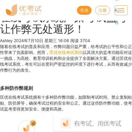
优考试
博客
登录
注册
礼
Toggl
在线考试系统严肃考试监考
navig
包
让作弊无处遁形！
Ashley
2024年7月10日 星期三 16:06
阅读 3704
随着在线考试的普及和应用，作弊问题日益严重，给考试的公平性和公正
性带来了负面影响。然而，
匡优在线考试系统
以其强大的监考功能应对这
一挑战，为高校、教育培训机构和企业提供了全面解决方案。通过匡优在
线考试系统，考生可以在受到严密监控的环境下进行考试，从而有效减少
作弊行为的发生。
多种防作弊规则
匡优在线考试系统拥有十多种防作弊功能，如限制考试时间、禁止复制粘
贴、防切屏等，确保考试过程的安全和公正。通过这些防作弊功能，使考
试监考变得更加安全、便捷和高效。