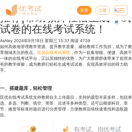
优考试
博客
登录
注册
礼
Toggl
推荐|帮助教师轻松生成考试
navig
包
试卷的在线考试系统！
Ashley
2024年9月18日 星期三 15:37
阅读 4739
如何高效地管理教学资源、提升教学质量、减轻教师工作负担，成为了教
育领域关注的焦点。
匡优在线考试系统
，作为一款集智能、便捷、高效于
一体的在线考试平台，正以其独特的优势，为广大教师群体带来了前所未
有的教学体验，成为教师们轻松生成考试试卷、实现高效评估的得力助
手。
一、
搭建题库，轻松管理
匡优在线考试系统支持教师自主上传题目，支持的题型丰富多样，包括单
选、多选、判断、填空、简答、论述等多种类型。还可以根据科目、章
节、难度等标准对题目进行分类管理，方便教师后续快速查找和选取题
目。