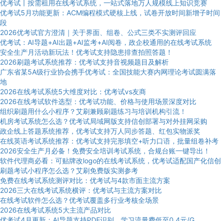
优考试丨按需租用在线考试系统，一站式落地万人规模线上知识竞赛
优考试5月功能更新：ACM编程模式硬核上线，试卷开放时间新增子时间
段
2026优考试官方澄清｜关于界面、组卷、公式三类不实测评回应
优考试：AI导题+AI出题+AI监考+AI阅卷，政企校通用的在线考试系统
安全生产月活动新玩法！优考试支持隐患排查拍照答题！
2026刷题考试系统推荐：优考试支持音视频题目及解析
广东省某5A级行业协会携手优考试：全国技能大赛内网理论考试圆满落
地
2026在线考试系统5大维度对比：优考试vs友商
2026在线考试软件选型：优考试功能、价格与使用场景深度对比
组织刷题用什么小程序？艾刷兼顾刷题练习与培训机构引流！
机房考试系统怎么选？优考试局域网版支持信创部署与对外挂网采购
政企线上答题系统推荐，优考试支持万人同步答题、红包实物派奖
在线英语考试系统推荐：优考试支持完形填空+听力口语，批量组卷补考
2026安全生产月必备！免费安全培训考试系统，合规台账一键导出！
软件代理商必看：可贴牌改logo的在线考试系统，优考试适配国产化信创
刷题考试小程序怎么选？艾刷免费版实测参考
免费在线考试系统测评对比：优考试与4款市面主流方案
2026三大在线考试系统横评：优考试与主流方案对比
在线考试软件怎么选？优考试覆盖多行业考核全场景
2026在线考试系统5大主流产品对比
优考试4月更新：AI导题支持PDF识别，学习流量费低至0.4元/G