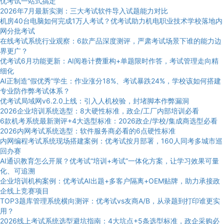
优考试一站式搞定
2026年7月最新实测：三大考试软件导入试题能力对比
机房40台电脑如何完成1万人考试？优考试助力机电职业技术学校落地内
网分批考试
在线考试系统行业观察：6款产品深度测评，严肃考试场景下谁的能力边
界更广？
优考试6月功能更新：AI阅卷计费重构+单题限时作答，考试管理走向精
细化
AI正制造“假优秀”学生：作业涨分18%、考试暴跌24%，学校该如何搭建
专业防作弊考试体系？
优考试局域网v6.2.0上线：引入人机校验，封堵脚本作弊漏洞
2026企业培训系统选型：8大硬性标准，政企/工厂内部培训必看
6款机考系统最新测评+4大选型标准：2026政企/学校/集成商选型必看
2026内网考试系统选型：软件服务商必看的6点硬性标准
内网编程考试系统现场搭建案例：优考试按月部署，160人同考多城市巡
回办赛
AI通识教育怎么开展？优考试“培训+考试”一体化方案，让学习效果可量
化、可追溯
企业培训机构案例：优考试AI出题+多客户隔离+OEM贴牌，助力承接政
企线上竞赛项目
TOP3题库管理系统横向测评：优考试vs友商A/B，从录题到打印谁更实
用？
2026线上考试系统选型避坑指南：4大坑点+5条选型标准，政企采购必