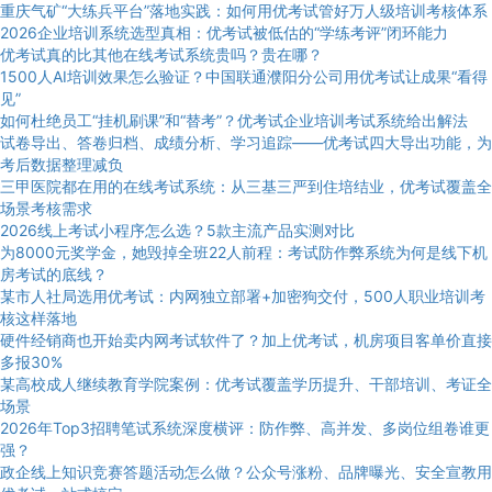
重庆气矿“大练兵平台”落地实践：如何用优考试管好万人级培训考核体系
2026企业培训系统选型真相：优考试被低估的“学练考评”闭环能力
优考试真的比其他在线考试系统贵吗？贵在哪？
1500人AI培训效果怎么验证？中国联通濮阳分公司用优考试让成果“看得
见”
如何杜绝员工“挂机刷课”和“替考”？优考试企业培训考试系统给出解法
试卷导出、答卷归档、成绩分析、学习追踪——优考试四大导出功能，为
考后数据整理减负
三甲医院都在用的在线考试系统：从三基三严到住培结业，优考试覆盖全
场景考核需求
2026线上考试小程序怎么选？5款主流产品实测对比
为8000元奖学金，她毁掉全班22人前程：考试防作弊系统为何是线下机
房考试的底线？
某市人社局选用优考试：内网独立部署+加密狗交付，500人职业培训考
核这样落地
硬件经销商也开始卖内网考试软件了？加上优考试，机房项目客单价直接
多报30%
某高校成人继续教育学院案例：优考试覆盖学历提升、干部培训、考证全
场景
2026年Top3招聘笔试系统深度横评：防作弊、高并发、多岗位组卷谁更
强？
政企线上知识竞赛答题活动怎么做？公众号涨粉、品牌曝光、安全宣教用