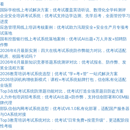
看
国际学校线上考试解决方案：优考试覆盖英语听说、数理化全学科测评
企业安全培训考试系统：优考试支持边学边测、先学后考，全面管控学习
进度
应急管理局线上培训考核案例：优考试助力汛期安全+安全生产月专项考
试落地
国有控股银行线上考试系统落地案例：优考试AI出题+万人并发+招聘防
作弊
2026年6月最新实测：四大在线考试系统防作弊能力对比，优考试适配
机房、校园考试吗？
2026年6月最新知识竞赛答题系统测评对比：优考试报名、防作弊、发
奖全流程方案
2026教育培训考试系统选型｜优考试 “学+考+管” 一站式解决方案
2026培训机构增收新模式：课程+考试系统贴牌打包，信创私有化适配
全场景
Top3在线考试系统防泄题功能对比，优考试打造全场景题目防盗方案
人力外包培训招考系统：优考试AI出题+防作弊，支持信创部署和OEM贴
牌代理
部队信创内网考试系统选型：优考试V6.1.0私有化部署，适配国产服务器
与OA系统对接
Top3教育培训考试系统对比：优考试“日常免费+按需升级”，更适配阶段
性考核