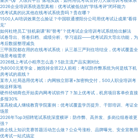
重庆气矿“大练兵平台”落地实践：如何用优考试管好万人级培训考核体系
2026企业培训系统选型真相：优考试被低估的“学练考评”闭环能力
优考试真的比其他在线考试系统贵吗？贵在哪？
1500人AI培训效果怎么验证？中国联通濮阳分公司用优考试让成果“看得
见”
如何杜绝员工“挂机刷课”和“替考”？优考试企业培训考试系统给出解法
试卷导出、答卷归档、成绩分析、学习追踪——优考试四大导出功能，为
考后数据整理减负
三甲医院都在用的在线考试系统：从三基三严到住培结业，优考试覆盖全
场景考核需求
2026线上考试小程序怎么选？5款主流产品实测对比
为8000元奖学金，她毁掉全班22人前程：考试防作弊系统为何是线下机
房考试的底线？
某市人社局选用优考试：内网独立部署+加密狗交付，500人职业培训考
核这样落地
硬件经销商也开始卖内网考试软件了？加上优考试，机房项目客单价直接
多报30%
某高校成人继续教育学院案例：优考试覆盖学历提升、干部培训、考证全
场景
2026年Top3招聘笔试系统深度横评：防作弊、高并发、多岗位组卷谁更
强？
政企线上知识竞赛答题活动怎么做？公众号涨粉、品牌曝光、安全宣教用
优考试一站式搞定