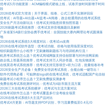
优考试5月功能更新：ACM编程模式硬核上线，试卷开放时间新增子时间
段
2026优考试官方澄清｜关于界面、组卷、公式三类不实测评回应
优考试：AI导题+AI出题+AI监考+AI阅卷，政企校通用的在线考试系统
安全生产月活动新玩法！优考试支持隐患排查拍照答题！
2026刷题考试系统推荐：优考试支持音视频题目及解析
广东省某5A级行业协会携手优考试：全国技能大赛内网理论考试圆满落
地
2026在线考试系统5大维度对比：优考试vs友商
2026在线考试软件选型：优考试功能、价格与使用场景深度对比
组织刷题用什么小程序？艾刷兼顾刷题练习与培训机构引流！
机房考试系统怎么选？优考试局域网版支持信创部署与对外挂网采购
政企线上答题系统推荐，优考试支持万人同步答题、红包实物派奖
在线英语考试系统推荐：优考试支持完形填空+听力口语，批量组卷补考
2026安全生产月必备！免费安全培训考试系统，合规台账一键导出！
软件代理商必看：可贴牌改logo的在线考试系统，优考试适配国产化信创
刷题考试小程序怎么选？艾刷免费版实测参考
免费在线考试系统测评对比：优考试与4款市面主流方案
2026三大在线考试系统横评：优考试与主流方案对比
在线考试软件怎么选？优考试覆盖多行业考核全场景
2026在线考试系统5大主流产品对比
优考试4月更新：AI导题支持PDF识别，学习流量费低至0.4元/G