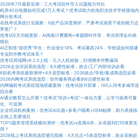
2026年7月最新实测：三大考试软件导入试题能力对比
机房40台电脑如何完成1万人考试？优考试助力机电职业技术学校落地内
网分批考试
在线考试系统行业观察：6款产品深度测评，严肃考试场景下谁的能力边
界更广？
优考试6月功能更新：AI阅卷计费重构+单题限时作答，考试管理走向精
细化
AI正制造“假优秀”学生：作业涨分18%、考试暴跌24%，学校该如何搭建
专业防作弊考试体系？
优考试局域网v6.2.0上线：引入人机校验，封堵脚本作弊漏洞
2026企业培训系统选型：8大硬性标准，政企/工厂内部培训必看
6款机考系统最新测评+4大选型标准：2026政企/学校/集成商选型必看
2026内网考试系统选型：软件服务商必看的6点硬性标准
内网编程考试系统现场搭建案例：优考试按月部署，160人同考多城市巡
回办赛
AI通识教育怎么开展？优考试“培训+考试”一体化方案，让学习效果可量
化、可追溯
企业培训机构案例：优考试AI出题+多客户隔离+OEM贴牌，助力承接政
企线上竞赛项目
TOP3题库管理系统横向测评：优考试vs友商A/B，从录题到打印谁更实
用？
2026线上考试系统选型避坑指南：4大坑点+5条选型标准，政企采购必