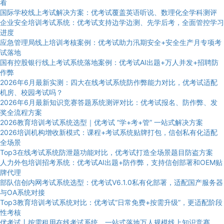
看
国际学校线上考试解决方案：优考试覆盖英语听说、数理化全学科测评
企业安全培训考试系统：优考试支持边学边测、先学后考，全面管控学习
进度
应急管理局线上培训考核案例：优考试助力汛期安全+安全生产月专项考
试落地
国有控股银行线上考试系统落地案例：优考试AI出题+万人并发+招聘防
作弊
2026年6月最新实测：四大在线考试系统防作弊能力对比，优考试适配
机房、校园考试吗？
2026年6月最新知识竞赛答题系统测评对比：优考试报名、防作弊、发
奖全流程方案
2026教育培训考试系统选型｜优考试 “学+考+管” 一站式解决方案
2026培训机构增收新模式：课程+考试系统贴牌打包，信创私有化适配
全场景
Top3在线考试系统防泄题功能对比，优考试打造全场景题目防盗方案
人力外包培训招考系统：优考试AI出题+防作弊，支持信创部署和OEM贴
牌代理
部队信创内网考试系统选型：优考试V6.1.0私有化部署，适配国产服务器
与OA系统对接
Top3教育培训考试系统对比：优考试“日常免费+按需升级”，更适配阶段
性考核
优考试丨按需租用在线考试系统，一站式落地万人规模线上知识竞赛