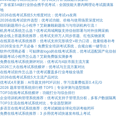
广东省某5A级行业协会携手优考试：全国技能大赛内网理论考试圆满落
地
2026在线考试系统5大维度对比：优考试vs友商
2026在线考试软件选型：优考试功能、价格与使用场景深度对比
组织刷题用什么小程序？艾刷兼顾刷题练习与培训机构引流！
机房考试系统怎么选？优考试局域网版支持信创部署与对外挂网采购
政企线上答题系统推荐，优考试支持万人同步答题、红包实物派奖
在线英语考试系统推荐：优考试支持完形填空+听力口语，批量组卷补考
2026安全生产月必备！免费安全培训考试系统，合规台账一键导出！
软件代理商必看：可贴牌改logo的在线考试系统，优考试适配国产化信创
刷题考试小程序怎么选？艾刷免费版实测参考
免费在线考试系统测评对比：优考试与4款市面主流方案
2026三大在线考试系统横评：优考试与主流方案对比
在线考试软件怎么选？优考试覆盖多行业考核全场景
2026在线考试系统5大主流产品对比
优考试4月更新：AI导题支持PDF识别，学习流量费低至0.4元/G
2026 题库管理系统排行榜 TOP5｜专业评测与选型指南
TOP3在线考试系统横评：功能打分与综合排行
企业培训机构管理系统推荐：优考试支持子管理员分权，多客户数据隔离
TOP3主流在线考试系统对比，专业选型测评
多语言在线考试系统推荐：优考试赋能全球化培训考核闭环
免费在线考试系统推荐：3 步用优考试快速发布线上考试