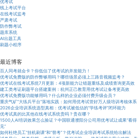
优考试
线上考试平台
在线考试监考
严肃考试
防作弊考试
题库系统
AI出题工具
刷题小程序
最近博客
百人同考就会卡？你低估了优考试的并发能力！
优考试免费版的防作弊够用吗？哪些场景必须上三路音视频监考？
优考试在线考试系统7月更新：4项新能力让错题重练及成绩查询更高效
建工类考证刷题平台搭建案例：杭州正己教育用优考试让备考更高效
优考试免费版功能够用吗？什么样的企业必须付费升级会员？
重庆气矿“大练兵平台”落地实践：如何用优考试管好万人级培训考核体系
2026企业培训系统选型真相：优考试被低估的“学练考评”闭环能力
优考试真的比其他在线考试系统贵吗？贵在哪？
1500人AI培训效果怎么验证？中国联通濮阳分公司用优考试让成果“看得
见”
如何杜绝员工“挂机刷课”和“替考”？优考试企业培训考试系统给出解法