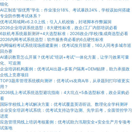
细化
AI正制造“假优秀”学生：作业涨分18%、考试暴跌24%，学校该如何搭建
专业防作弊考试体系？
优考试局域网v6.2.0上线：引入人机校验，封堵脚本作弊漏洞
2026企业培训系统选型：8大硬性标准，政企/工厂内部培训必看
6款机考系统最新测评+4大选型标准：2026政企/学校/集成商选型必看
2026内网考试系统选型：软件服务商必看的6点硬性标准
内网编程考试系统现场搭建案例：优考试按月部署，160人同考多城市巡
回办赛
AI通识教育怎么开展？优考试“培训+考试”一体化方案，让学习效果可量
化、可追溯
企业培训机构案例：优考试AI出题+多客户隔离+OEM贴牌，助力承接政
企线上竞赛项目
TOP3题库管理系统横向测评：优考试vs友商A/B，从录题到打印谁更实
用？
2026线上考试系统选型避坑指南：4大坑点+5条选型标准，政企采购必
看
国际学校线上考试解决方案：优考试覆盖英语听说、数理化全学科测评
企业安全培训考试系统：优考试支持边学边测、先学后考，全面管控学习
进度
应急管理局线上培训考核案例：优考试助力汛期安全+安全生产月专项考
试落地