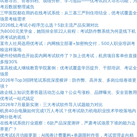
试卷导出、答卷归档、成绩分析、学习追踪——优考试四大导出功能，为
考后数据整理减负
三甲医院都在用的在线考试系统：从三基三严到住培结业，优考试覆盖全
场景考核需求
2026线上考试小程序怎么选？5款主流产品实测对比
为8000元奖学金，她毁掉全班22人前程：考试防作弊系统为何是线下机
房考试的底线？
某市人社局选用优考试：内网独立部署+加密狗交付，500人职业培训考
核这样落地
硬件经销商也开始卖内网考试软件了？加上优考试，机房项目客单价直接
多报30%
某高校成人继续教育学院案例：优考试覆盖学历提升、干部培训、考证全
场景
2026年Top3招聘笔试系统深度横评：防作弊、高并发、多岗位组卷谁更
强？
政企线上知识竞赛答题活动怎么做？公众号涨粉、品牌曝光、安全宣教用
优考试一站式搞定
2026年7月最新实测：三大考试软件导入试题能力对比
机房40台电脑如何完成1万人考试？优考试助力机电职业技术学校落地内
网分批考试
在线考试系统行业观察：6款产品深度测评，严肃考试场景下谁的能力边
界更广？
优考试6月功能更新：AI阅卷计费重构+单题限时作答，考试管理走向精