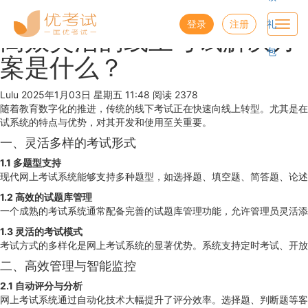
优考试
博客
登录
注册
礼
Toggl
高效灵活的线上考试解决方
navig
包
案是什么？
Lulu
2025年1月03日 星期五 11:48
阅读 2378
随着教育数字化的推进，传统的线下考试正在快速向线上转型。尤其是在
试系统的特点与优势，对其开发和使用至关重要。
一、灵活多样的考试形式
1.1 多题型支持
现代网上考试系统能够支持多种题型，如选择题、填空题、简答题、论述
1.2 高效的试题库管理
一个成熟的考试系统通常配备完善的试题库管理功能，允许管理员灵活添
1.3 灵活的考试模式
考试方式的多样化是网上考试系统的显著优势。系统支持定时考试、开放
二、高效管理与智能监控
2.1 自动评分与分析
网上考试系统通过自动化技术大幅提升了评分效率。选择题、判断题等客