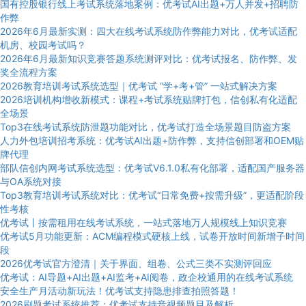
国有控股银行线上考试系统落地案例：优考试AI出题+万人并发+招聘防
作弊
2026年6月最新实测：四大在线考试系统防作弊能力对比，优考试适配
机房、校园考试吗？
2026年6月最新知识竞赛答题系统测评对比：优考试报名、防作弊、发
奖全流程方案
2026教育培训考试系统选型｜优考试 “学+考+管” 一站式解决方案
2026培训机构增收新模式：课程+考试系统贴牌打包，信创私有化适配
全场景
Top3在线考试系统防泄题功能对比，优考试打造全场景题目防盗方案
人力外包培训招考系统：优考试AI出题+防作弊，支持信创部署和OEM贴
牌代理
部队信创内网考试系统选型：优考试V6.1.0私有化部署，适配国产服务器
与OA系统对接
Top3教育培训考试系统对比：优考试“日常免费+按需升级”，更适配阶段
性考核
优考试丨按需租用在线考试系统，一站式落地万人规模线上知识竞赛
优考试5月功能更新：ACM编程模式硬核上线，试卷开放时间新增子时间
段
2026优考试官方澄清｜关于界面、组卷、公式三类不实测评回应
优考试：AI导题+AI出题+AI监考+AI阅卷，政企校通用的在线考试系统
安全生产月活动新玩法！优考试支持隐患排查拍照答题！
2026刷题考试系统推荐：优考试支持音视频题目及解析