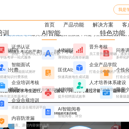
我是
：如何用三路监考终结AI搜题
首页
产品功能
解决方案
客
培训
AI智能
特色功能
，
大规模线上笔试
最头疼的不再是题目信效度，而是考生层出不穷的“黑科
。
证书认证
晋升考核
学习培训
AI智能刷题
问卷
环，将线上考试的严肃性提升至线下考场水准。
协会、竞赛等线上认证考试方案
员工晋升路线明确，激发
学练考评一站式服务
薄弱知识点推荐刷题
多样化
智能面试
企业产品学院
知识付费
匡优AI出题
个性
AI智能面试测评
打造企业专属的产品学院
搭建知识付费系统
快速高效地生成试题
打造企业
企业培训考核
人才培养体系建设
微信答题
AI智能面试
题库
搭建学+考一体化平台有效提高培训效果
搭建人才培养培训考核平
统会强制要求考生进行人脸匹配验证，只有比对通过才能进入答题界面。
微信灵活答题考试
提升招聘面试效率
轻量级
企业合规培训
搭建企业合规培训平台
AI智能阅卷
智能阅卷、评分
内容防泄漏
题库、课程内容保护方案