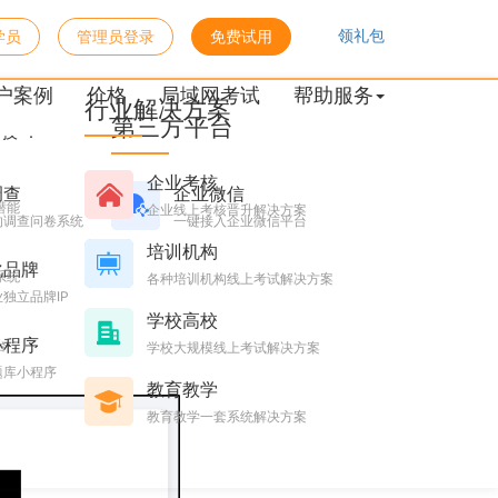
领礼包
学员
管理员登录
免费试用
作弊？
户案例
价格
局域网考试
帮助服务
行业解决方案
第三方平台
技”：
企业考核
调查
企业微信
潜能
企业线上考核晋升解决方案
的调查问卷系统
一键接入企业微信平台
培训机构
化品牌
系统
各种培训机构线上考试解决方案
独立品牌IP
学校高校
小程序
台
学校大规模线上考试解决方案
题库小程序
教育教学
教育教学一套系统解决方案