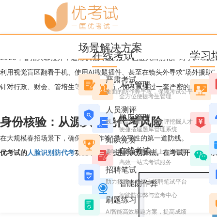
优考试
博客
2026年春招在线笔试系统
场景解决方案
Candice
2026年3月04日 星期三 10:03
阅读 2657
在线考试
学习
2026年春招大幕拉开，通用职能岗位的竞争已进入白热化。对于HR而言
利用视觉盲区翻看手机、使用AI搜题插件、甚至在镜头外寻求“场外援助”
严肃考试
人员管理
针对行政、财会、管培生等通用职能岗，优考试通过一套严密的防作弊闭
全面的防作弊手段，保障考试公平
全方位便捷考生管理
人员测评
题库管理
身份核验：从源头杜绝代考风险
线上全流程智能人员测评挖掘人才
便捷搭建题库管理系统
在大规模春招场景下，确保“本人作答”是公平性的第一道防线。
知识竞赛
在线考试
趣味、党史、学校线上知识竞赛
优考试的
人脸识别防代考
功能采用了先进的识别算法。在考试开始前，系
高效一站式考试服务
招聘笔试
助力搭建企业线上招聘笔试平台
智能防作弊
智能防作弊与监考中心
刷题练习
AI智能高效刷题方案，提高成绩