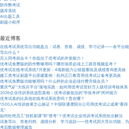
防作弊考试
题库系统
AI出题工具
刷题小程序
最近博客
在线考试系统导出功能盘点：试卷、答卷、成绩、学习记录——各平台能
导出什么？
百人同考就会卡？你低估了优考试的并发能力！
优考试免费版的防作弊够用吗？哪些场景必须上三路音视频监考？
优考试在线考试系统7月更新：4项新能力让错题重练及成绩查询更高效
建工类考证刷题平台搭建案例：杭州正己教育用优考试让备考更高效
优考试免费版功能够用吗？什么样的企业必须付费升级会员？
重庆气矿“大练兵平台”落地实践：如何用优考试管好万人级培训考核体系
2026企业培训系统选型真相：优考试被低估的“学练考评”闭环能力
优考试真的比其他在线考试系统贵吗？贵在哪？
1500人AI培训效果怎么验证？中国联通濮阳分公司用优考试让成果“看得
见”
如何杜绝员工“挂机刷课”和“替考”？优考试企业培训考试系统给出解法
试卷导出、答卷归档、成绩分析、学习追踪——优考试四大导出功能，为
考后数据整理减负