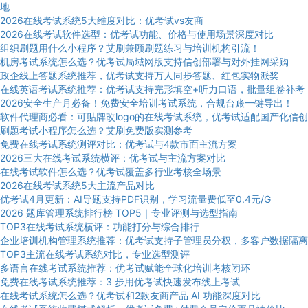
地
2026在线考试系统5大维度对比：优考试vs友商
2026在线考试软件选型：优考试功能、价格与使用场景深度对比
组织刷题用什么小程序？艾刷兼顾刷题练习与培训机构引流！
机房考试系统怎么选？优考试局域网版支持信创部署与对外挂网采购
政企线上答题系统推荐，优考试支持万人同步答题、红包实物派奖
在线英语考试系统推荐：优考试支持完形填空+听力口语，批量组卷补考
2026安全生产月必备！免费安全培训考试系统，合规台账一键导出！
软件代理商必看：可贴牌改logo的在线考试系统，优考试适配国产化信创
刷题考试小程序怎么选？艾刷免费版实测参考
免费在线考试系统测评对比：优考试与4款市面主流方案
2026三大在线考试系统横评：优考试与主流方案对比
在线考试软件怎么选？优考试覆盖多行业考核全场景
2026在线考试系统5大主流产品对比
优考试4月更新：AI导题支持PDF识别，学习流量费低至0.4元/G
2026 题库管理系统排行榜 TOP5｜专业评测与选型指南
TOP3在线考试系统横评：功能打分与综合排行
企业培训机构管理系统推荐：优考试支持子管理员分权，多客户数据隔离
TOP3主流在线考试系统对比，专业选型测评
多语言在线考试系统推荐：优考试赋能全球化培训考核闭环
免费在线考试系统推荐：3 步用优考试快速发布线上考试
在线考试系统怎么选？优考试和2款友商产品 AI 功能深度对比