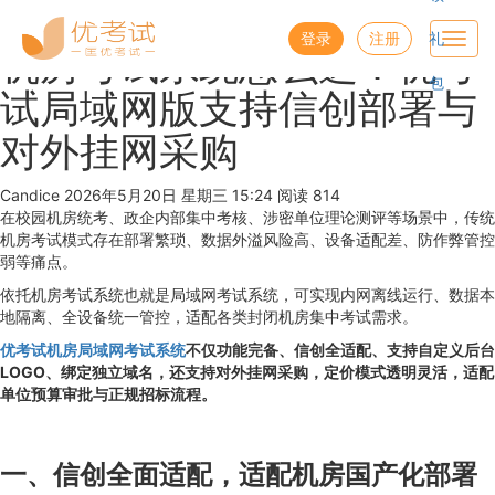
优考试
博客
登录
注册
礼
Toggl
机房考试系统怎么选？优考
navig
包
试局域网版支持信创部署与
对外挂网采购
Candice
2026年5月20日 星期三 15:24
阅读 814
在校园机房统考、政企内部集中考核、涉密单位理论测评等场景中，传统
机房考试模式存在部署繁琐、数据外溢风险高、设备适配差、防作弊管控
弱等痛点。
依托机房考试系统也就是局域网考试系统，可实现内网离线运行、数据本
地隔离、全设备统一管控，适配各类封闭机房集中考试需求。
优考试机房局域网考试系统
不仅功能完备、信创全适配、支持自定义后台
LOGO、绑定独立域名，还支持对外挂网采购，定价模式透明灵活，适配
单位预算审批与正规招标流程。
一、信创全面适配，适配机房国产化部署