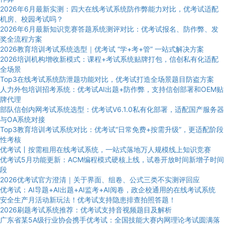
2026年6月最新实测：四大在线考试系统防作弊能力对比，优考试适配
机房、校园考试吗？
2026年6月最新知识竞赛答题系统测评对比：优考试报名、防作弊、发
奖全流程方案
2026教育培训考试系统选型｜优考试 “学+考+管” 一站式解决方案
2026培训机构增收新模式：课程+考试系统贴牌打包，信创私有化适配
全场景
Top3在线考试系统防泄题功能对比，优考试打造全场景题目防盗方案
人力外包培训招考系统：优考试AI出题+防作弊，支持信创部署和OEM贴
牌代理
部队信创内网考试系统选型：优考试V6.1.0私有化部署，适配国产服务器
与OA系统对接
Top3教育培训考试系统对比：优考试“日常免费+按需升级”，更适配阶段
性考核
优考试丨按需租用在线考试系统，一站式落地万人规模线上知识竞赛
优考试5月功能更新：ACM编程模式硬核上线，试卷开放时间新增子时间
段
2026优考试官方澄清｜关于界面、组卷、公式三类不实测评回应
优考试：AI导题+AI出题+AI监考+AI阅卷，政企校通用的在线考试系统
安全生产月活动新玩法！优考试支持隐患排查拍照答题！
2026刷题考试系统推荐：优考试支持音视频题目及解析
广东省某5A级行业协会携手优考试：全国技能大赛内网理论考试圆满落