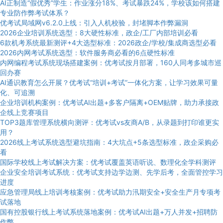
AI正制造“假优秀”学生：作业涨分18%、考试暴跌24%，学校该如何搭建
专业防作弊考试体系？
优考试局域网v6.2.0上线：引入人机校验，封堵脚本作弊漏洞
2026企业培训系统选型：8大硬性标准，政企/工厂内部培训必看
6款机考系统最新测评+4大选型标准：2026政企/学校/集成商选型必看
2026内网考试系统选型：软件服务商必看的6点硬性标准
内网编程考试系统现场搭建案例：优考试按月部署，160人同考多城市巡
回办赛
AI通识教育怎么开展？优考试“培训+考试”一体化方案，让学习效果可量
化、可追溯
企业培训机构案例：优考试AI出题+多客户隔离+OEM贴牌，助力承接政
企线上竞赛项目
TOP3题库管理系统横向测评：优考试vs友商A/B，从录题到打印谁更实
用？
2026线上考试系统选型避坑指南：4大坑点+5条选型标准，政企采购必
看
国际学校线上考试解决方案：优考试覆盖英语听说、数理化全学科测评
企业安全培训考试系统：优考试支持边学边测、先学后考，全面管控学习
进度
应急管理局线上培训考核案例：优考试助力汛期安全+安全生产月专项考
试落地
国有控股银行线上考试系统落地案例：优考试AI出题+万人并发+招聘防
作弊