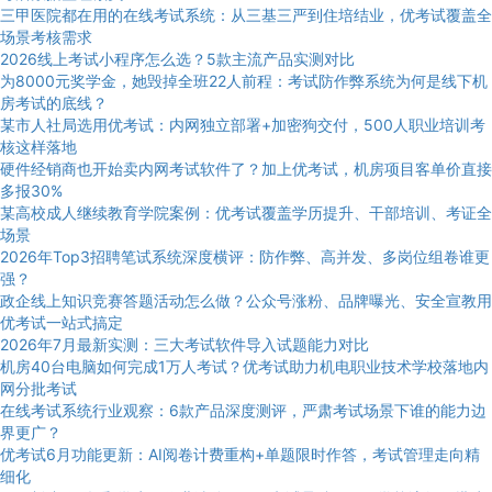
三甲医院都在用的在线考试系统：从三基三严到住培结业，优考试覆盖全
场景考核需求
2026线上考试小程序怎么选？5款主流产品实测对比
为8000元奖学金，她毁掉全班22人前程：考试防作弊系统为何是线下机
房考试的底线？
某市人社局选用优考试：内网独立部署+加密狗交付，500人职业培训考
核这样落地
硬件经销商也开始卖内网考试软件了？加上优考试，机房项目客单价直接
多报30%
某高校成人继续教育学院案例：优考试覆盖学历提升、干部培训、考证全
场景
2026年Top3招聘笔试系统深度横评：防作弊、高并发、多岗位组卷谁更
强？
政企线上知识竞赛答题活动怎么做？公众号涨粉、品牌曝光、安全宣教用
优考试一站式搞定
2026年7月最新实测：三大考试软件导入试题能力对比
机房40台电脑如何完成1万人考试？优考试助力机电职业技术学校落地内
网分批考试
在线考试系统行业观察：6款产品深度测评，严肃考试场景下谁的能力边
界更广？
优考试6月功能更新：AI阅卷计费重构+单题限时作答，考试管理走向精
细化