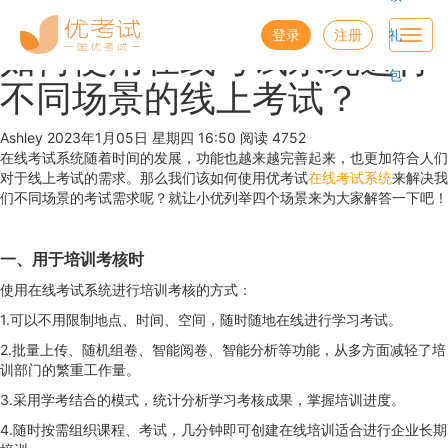
优考试
博客
登录
注册
礼
Toggl
如何使用在线考试系统进行
navig
包
不同场景的线上考试？
Ashley
2023年1月05日 星期四 16:50
阅读 4752
在线考试系统随着时间的发展，功能也越来越完善起来，也更加符合人们
对于线上考试的需求。那么我们该如何使用优考试
在线考试系统
来解决我
们不同场景的考试需求呢？就让小优列举四个场景来为大家解答一下吧！
一、用于培训考核时
使用在线考试系统进行培训考核的方式：
1.可以不用限制地点、时间、空间，随时随地在线进行学习考试。
2.批量上传、随机组卷、智能阅卷、智能分析等功能，从多方面减轻了培
训部门的繁重工作量。
3.采用学考结合的模式，统计分析学习考核成果，掌握培训进度。
4.随时按需组织课程、考试，几分钟即可创建在线培训适合进行企业长期