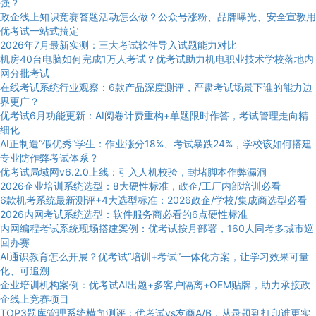
强？
政企线上知识竞赛答题活动怎么做？公众号涨粉、品牌曝光、安全宣教用
优考试一站式搞定
2026年7月最新实测：三大考试软件导入试题能力对比
机房40台电脑如何完成1万人考试？优考试助力机电职业技术学校落地内
网分批考试
在线考试系统行业观察：6款产品深度测评，严肃考试场景下谁的能力边
界更广？
优考试6月功能更新：AI阅卷计费重构+单题限时作答，考试管理走向精
细化
AI正制造“假优秀”学生：作业涨分18%、考试暴跌24%，学校该如何搭建
专业防作弊考试体系？
优考试局域网v6.2.0上线：引入人机校验，封堵脚本作弊漏洞
2026企业培训系统选型：8大硬性标准，政企/工厂内部培训必看
6款机考系统最新测评+4大选型标准：2026政企/学校/集成商选型必看
2026内网考试系统选型：软件服务商必看的6点硬性标准
内网编程考试系统现场搭建案例：优考试按月部署，160人同考多城市巡
回办赛
AI通识教育怎么开展？优考试“培训+考试”一体化方案，让学习效果可量
化、可追溯
企业培训机构案例：优考试AI出题+多客户隔离+OEM贴牌，助力承接政
企线上竞赛项目
TOP3题库管理系统横向测评：优考试vs友商A/B，从录题到打印谁更实