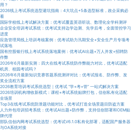
用？
2026线上考试系统选型避坑指南：4大坑点+5条选型标准，政企采购必
看
国际学校线上考试解决方案：优考试覆盖英语听说、数理化全学科测评
企业安全培训考试系统：优考试支持边学边测、先学后考，全面管控学习
进度
应急管理局线上培训考核案例：优考试助力汛期安全+安全生产月专项考
试落地
国有控股银行线上考试系统落地案例：优考试AI出题+万人并发+招聘防
作弊
2026年6月最新实测：四大在线考试系统防作弊能力对比，优考试适配
机房、校园考试吗？
2026年6月最新知识竞赛答题系统测评对比：优考试报名、防作弊、发
奖全流程方案
2026教育培训考试系统选型｜优考试 “学+考+管” 一站式解决方案
2026培训机构增收新模式：课程+考试系统贴牌打包，信创私有化适配
全场景
Top3在线考试系统防泄题功能对比，优考试打造全场景题目防盗方案
人力外包培训招考系统：优考试AI出题+防作弊，支持信创部署和OEM贴
牌代理
部队信创内网考试系统选型：优考试V6.1.0私有化部署，适配国产服务器
与OA系统对接