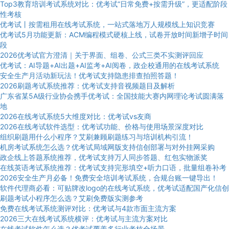
Top3教育培训考试系统对比：优考试“日常免费+按需升级”，更适配阶段
性考核
优考试丨按需租用在线考试系统，一站式落地万人规模线上知识竞赛
优考试5月功能更新：ACM编程模式硬核上线，试卷开放时间新增子时间
段
2026优考试官方澄清｜关于界面、组卷、公式三类不实测评回应
优考试：AI导题+AI出题+AI监考+AI阅卷，政企校通用的在线考试系统
安全生产月活动新玩法！优考试支持隐患排查拍照答题！
2026刷题考试系统推荐：优考试支持音视频题目及解析
广东省某5A级行业协会携手优考试：全国技能大赛内网理论考试圆满落
地
2026在线考试系统5大维度对比：优考试vs友商
2026在线考试软件选型：优考试功能、价格与使用场景深度对比
组织刷题用什么小程序？艾刷兼顾刷题练习与培训机构引流！
机房考试系统怎么选？优考试局域网版支持信创部署与对外挂网采购
政企线上答题系统推荐，优考试支持万人同步答题、红包实物派奖
在线英语考试系统推荐：优考试支持完形填空+听力口语，批量组卷补考
2026安全生产月必备！免费安全培训考试系统，合规台账一键导出！
软件代理商必看：可贴牌改logo的在线考试系统，优考试适配国产化信创
刷题考试小程序怎么选？艾刷免费版实测参考
免费在线考试系统测评对比：优考试与4款市面主流方案
2026三大在线考试系统横评：优考试与主流方案对比
在线考试软件怎么选？优考试覆盖多行业考核全场景