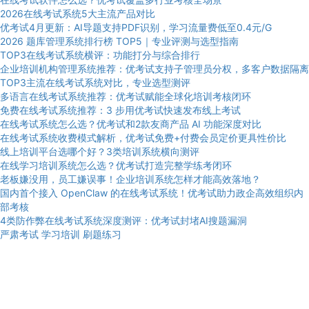
2026在线考试系统5大主流产品对比
优考试4月更新：AI导题支持PDF识别，学习流量费低至0.4元/G
2026 题库管理系统排行榜 TOP5｜专业评测与选型指南
TOP3在线考试系统横评：功能打分与综合排行
企业培训机构管理系统推荐：优考试支持子管理员分权，多客户数据隔离
TOP3主流在线考试系统对比，专业选型测评
多语言在线考试系统推荐：优考试赋能全球化培训考核闭环
免费在线考试系统推荐：3 步用优考试快速发布线上考试
在线考试系统怎么选？优考试和2款友商产品 AI 功能深度对比
在线考试系统收费模式解析，优考试免费+付费会员定价更具性价比
线上培训平台选哪个好？3类培训系统横向测评
在线学习培训系统怎么选？优考试打造完整学练考闭环
老板嫌没用，员工嫌误事！企业培训系统怎样才能高效落地？
国内首个接入 OpenClaw 的在线考试系统！优考试助力政企高效组织内
部考核
4类防作弊在线考试系统深度测评：优考试封堵AI搜题漏洞
严肃考试
学习培训
刷题练习