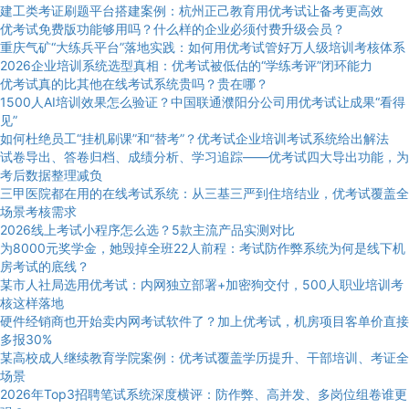
建工类考证刷题平台搭建案例：杭州正己教育用优考试让备考更高效
优考试免费版功能够用吗？什么样的企业必须付费升级会员？
重庆气矿“大练兵平台”落地实践：如何用优考试管好万人级培训考核体系
2026企业培训系统选型真相：优考试被低估的“学练考评”闭环能力
优考试真的比其他在线考试系统贵吗？贵在哪？
1500人AI培训效果怎么验证？中国联通濮阳分公司用优考试让成果“看得
见”
如何杜绝员工“挂机刷课”和“替考”？优考试企业培训考试系统给出解法
试卷导出、答卷归档、成绩分析、学习追踪——优考试四大导出功能，为
考后数据整理减负
三甲医院都在用的在线考试系统：从三基三严到住培结业，优考试覆盖全
场景考核需求
2026线上考试小程序怎么选？5款主流产品实测对比
为8000元奖学金，她毁掉全班22人前程：考试防作弊系统为何是线下机
房考试的底线？
某市人社局选用优考试：内网独立部署+加密狗交付，500人职业培训考
核这样落地
硬件经销商也开始卖内网考试软件了？加上优考试，机房项目客单价直接
多报30%
某高校成人继续教育学院案例：优考试覆盖学历提升、干部培训、考证全
场景
2026年Top3招聘笔试系统深度横评：防作弊、高并发、多岗位组卷谁更