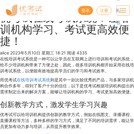
优考试
博客
登录
注册
礼
Toggl
优考试在线考试系统：让培
navig
包
训机构学习、考试更高效便
捷！
alice
2023年5月10日 星期三 18:21
阅读 4335
在线培训考试系统是一种可以让学员在互联网上进行培训和考试的系统，
给不少培训机构带来了方便之处，因此，很多培训机构都开始采用在线培
训考试系统，以便能有效地提高学员们的学习和考试效率。
而优考试
在线培训考试系统
则是其中一款比较优秀的产品，与多家培训机
构合作多年，得到了客户十分的信任，以下是优考试根据培训机构提出的
需求制定出来的解决方案，能够让培训机构的学习、考试更加高效便捷。
创新教学方式，激发学生学习兴趣
优考试可以给培训机构提供创新的教学方式，例如在线图文、录播课程、
直播课程等方法，多种多样的学习方式，满足了不同的培训需求，能让学
员更加有动力参与培训，从而提升教学效果。