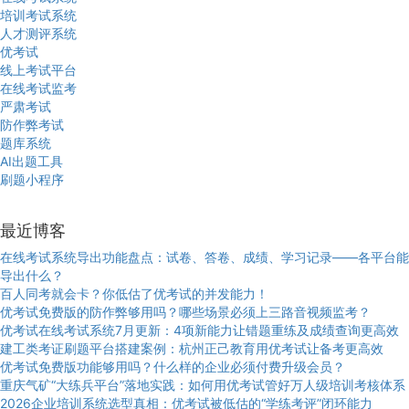
培训考试系统
人才测评系统
优考试
线上考试平台
在线考试监考
严肃考试
防作弊考试
题库系统
AI出题工具
刷题小程序
最近博客
在线考试系统导出功能盘点：试卷、答卷、成绩、学习记录——各平台能
导出什么？
百人同考就会卡？你低估了优考试的并发能力！
优考试免费版的防作弊够用吗？哪些场景必须上三路音视频监考？
优考试在线考试系统7月更新：4项新能力让错题重练及成绩查询更高效
建工类考证刷题平台搭建案例：杭州正己教育用优考试让备考更高效
优考试免费版功能够用吗？什么样的企业必须付费升级会员？
重庆气矿“大练兵平台”落地实践：如何用优考试管好万人级培训考核体系
2026企业培训系统选型真相：优考试被低估的“学练考评”闭环能力