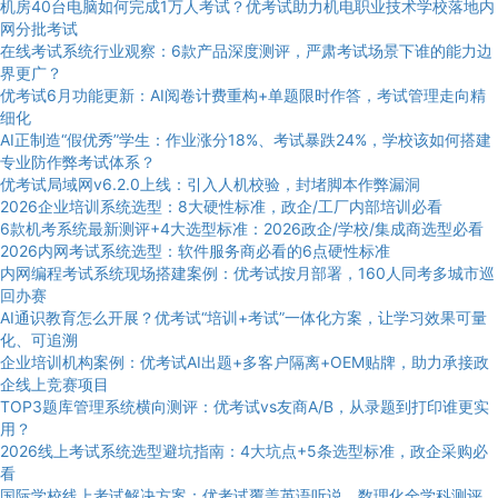
机房40台电脑如何完成1万人考试？优考试助力机电职业技术学校落地内
网分批考试
在线考试系统行业观察：6款产品深度测评，严肃考试场景下谁的能力边
界更广？
优考试6月功能更新：AI阅卷计费重构+单题限时作答，考试管理走向精
细化
AI正制造“假优秀”学生：作业涨分18%、考试暴跌24%，学校该如何搭建
专业防作弊考试体系？
优考试局域网v6.2.0上线：引入人机校验，封堵脚本作弊漏洞
2026企业培训系统选型：8大硬性标准，政企/工厂内部培训必看
6款机考系统最新测评+4大选型标准：2026政企/学校/集成商选型必看
2026内网考试系统选型：软件服务商必看的6点硬性标准
内网编程考试系统现场搭建案例：优考试按月部署，160人同考多城市巡
回办赛
AI通识教育怎么开展？优考试“培训+考试”一体化方案，让学习效果可量
化、可追溯
企业培训机构案例：优考试AI出题+多客户隔离+OEM贴牌，助力承接政
企线上竞赛项目
TOP3题库管理系统横向测评：优考试vs友商A/B，从录题到打印谁更实
用？
2026线上考试系统选型避坑指南：4大坑点+5条选型标准，政企采购必
看
国际学校线上考试解决方案：优考试覆盖英语听说、数理化全学科测评