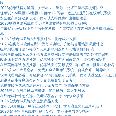
段
2026优考试官方澄清｜关于界面、组卷、公式三类不实测评回应
优考试：AI导题+AI出题+AI监考+AI阅卷，政企校通用的在线考试系统
安全生产月活动新玩法！优考试支持隐患排查拍照答题！
2026刷题考试系统推荐：优考试支持音视频题目及解析
广东省某5A级行业协会携手优考试：全国技能大赛内网理论考试圆满落
地
2026在线考试系统5大维度对比：优考试vs友商
2026在线考试软件选型：优考试功能、价格与使用场景深度对比
组织刷题用什么小程序？艾刷兼顾刷题练习与培训机构引流！
机房考试系统怎么选？优考试局域网版支持信创部署与对外挂网采购
政企线上答题系统推荐，优考试支持万人同步答题、红包实物派奖
在线英语考试系统推荐：优考试支持完形填空+听力口语，批量组卷补考
2026安全生产月必备！免费安全培训考试系统，合规台账一键导出！
软件代理商必看：可贴牌改logo的在线考试系统，优考试适配国产化信创
刷题考试小程序怎么选？艾刷免费版实测参考
免费在线考试系统测评对比：优考试与4款市面主流方案
2026三大在线考试系统横评：优考试与主流方案对比
在线考试软件怎么选？优考试覆盖多行业考核全场景
2026在线考试系统5大主流产品对比
优考试4月更新：AI导题支持PDF识别，学习流量费低至0.4元/G
2026 题库管理系统排行榜 TOP5｜专业评测与选型指南