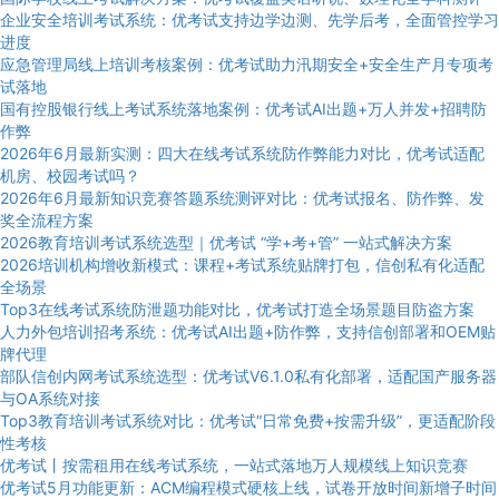
企业安全培训考试系统：优考试支持边学边测、先学后考，全面管控学习
进度
应急管理局线上培训考核案例：优考试助力汛期安全+安全生产月专项考
试落地
国有控股银行线上考试系统落地案例：优考试AI出题+万人并发+招聘防
作弊
2026年6月最新实测：四大在线考试系统防作弊能力对比，优考试适配
机房、校园考试吗？
2026年6月最新知识竞赛答题系统测评对比：优考试报名、防作弊、发
奖全流程方案
2026教育培训考试系统选型｜优考试 “学+考+管” 一站式解决方案
2026培训机构增收新模式：课程+考试系统贴牌打包，信创私有化适配
全场景
Top3在线考试系统防泄题功能对比，优考试打造全场景题目防盗方案
人力外包培训招考系统：优考试AI出题+防作弊，支持信创部署和OEM贴
牌代理
部队信创内网考试系统选型：优考试V6.1.0私有化部署，适配国产服务器
与OA系统对接
Top3教育培训考试系统对比：优考试“日常免费+按需升级”，更适配阶段
性考核
优考试丨按需租用在线考试系统，一站式落地万人规模线上知识竞赛
优考试5月功能更新：ACM编程模式硬核上线，试卷开放时间新增子时间