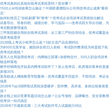
优考试真的比其他在线考试系统贵吗？贵在哪？
1500人AI培训效果怎么验证？中国联通濮阳分公司用优考试让成果“看得
见”
如何杜绝员工“挂机刷课”和“替考”？优考试企业培训考试系统给出解法
试卷导出、答卷归档、成绩分析、学习追踪——优考试四大导出功能，为
考后数据整理减负
三甲医院都在用的在线考试系统：从三基三严到住培结业，优考试覆盖全
场景考核需求
2026线上考试小程序怎么选？5款主流产品实测对比
为8000元奖学金，她毁掉全班22人前程：考试防作弊系统为何是线下机
房考试的底线？
某市人社局选用优考试：内网独立部署+加密狗交付，500人职业培训考
核这样落地
硬件经销商也开始卖内网考试软件了？加上优考试，机房项目客单价直接
多报30%
某高校成人继续教育学院案例：优考试覆盖学历提升、干部培训、考证全
场景
2026年Top3招聘笔试系统深度横评：防作弊、高并发、多岗位组卷谁更
强？
政企线上知识竞赛答题活动怎么做？公众号涨粉、品牌曝光、安全宣教用
优考试一站式搞定
2026年7月最新实测：三大考试软件导入试题能力对比