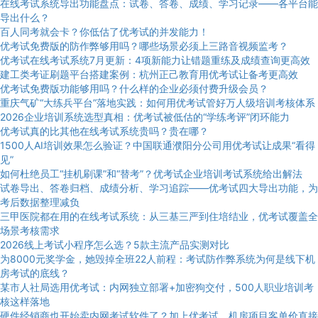
在线考试系统导出功能盘点：试卷、答卷、成绩、学习记录——各平台能
导出什么？
百人同考就会卡？你低估了优考试的并发能力！
优考试免费版的防作弊够用吗？哪些场景必须上三路音视频监考？
优考试在线考试系统7月更新：4项新能力让错题重练及成绩查询更高效
建工类考证刷题平台搭建案例：杭州正己教育用优考试让备考更高效
优考试免费版功能够用吗？什么样的企业必须付费升级会员？
重庆气矿“大练兵平台”落地实践：如何用优考试管好万人级培训考核体系
2026企业培训系统选型真相：优考试被低估的“学练考评”闭环能力
优考试真的比其他在线考试系统贵吗？贵在哪？
1500人AI培训效果怎么验证？中国联通濮阳分公司用优考试让成果“看得
见”
如何杜绝员工“挂机刷课”和“替考”？优考试企业培训考试系统给出解法
试卷导出、答卷归档、成绩分析、学习追踪——优考试四大导出功能，为
考后数据整理减负
三甲医院都在用的在线考试系统：从三基三严到住培结业，优考试覆盖全
场景考核需求
2026线上考试小程序怎么选？5款主流产品实测对比
为8000元奖学金，她毁掉全班22人前程：考试防作弊系统为何是线下机
房考试的底线？
某市人社局选用优考试：内网独立部署+加密狗交付，500人职业培训考
核这样落地
硬件经销商也开始卖内网考试软件了？加上优考试，机房项目客单价直接