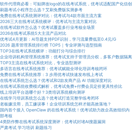
软件代理商必看：可贴牌改logo的在线考试系统，优考试适配国产化信创
刷题考试小程序怎么选？艾刷免费版实测参考
免费在线考试系统测评对比：优考试与4款市面主流方案
2026三大在线考试系统横评：优考试与主流方案对比
在线考试软件怎么选？优考试覆盖多行业考核全场景
2026在线考试系统5大主流产品对比
优考试4月更新：AI导题支持PDF识别，学习流量费低至0.4元/G
2026 题库管理系统排行榜 TOP5｜专业评测与选型指南
TOP3在线考试系统横评：功能打分与综合排行
企业培训机构管理系统推荐：优考试支持子管理员分权，多客户数据隔离
TOP3主流在线考试系统对比，专业选型测评
多语言在线考试系统推荐：优考试赋能全球化培训考核闭环
免费在线考试系统推荐：3 步用优考试快速发布线上考试
在线考试系统怎么选？优考试和2款友商产品 AI 功能深度对比
在线考试系统收费模式解析，优考试免费+付费会员定价更具性价比
线上培训平台选哪个好？3类培训系统横向测评
在线学习培训系统怎么选？优考试打造完整学练考闭环
老板嫌没用，员工嫌误事！企业培训系统怎样才能高效落地？
国内首个接入 OpenClaw 的在线考试系统！优考试助力政企高效组织内
部考核
4类防作弊在线考试系统深度测评：优考试封堵AI搜题漏洞
严肃考试
学习培训
刷题练习