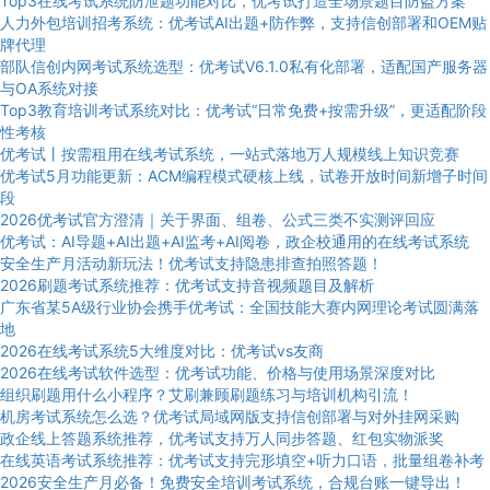
Top3在线考试系统防泄题功能对比，优考试打造全场景题目防盗方案
人力外包培训招考系统：优考试AI出题+防作弊，支持信创部署和OEM贴
牌代理
部队信创内网考试系统选型：优考试V6.1.0私有化部署，适配国产服务器
与OA系统对接
Top3教育培训考试系统对比：优考试“日常免费+按需升级”，更适配阶段
性考核
优考试丨按需租用在线考试系统，一站式落地万人规模线上知识竞赛
优考试5月功能更新：ACM编程模式硬核上线，试卷开放时间新增子时间
段
2026优考试官方澄清｜关于界面、组卷、公式三类不实测评回应
优考试：AI导题+AI出题+AI监考+AI阅卷，政企校通用的在线考试系统
安全生产月活动新玩法！优考试支持隐患排查拍照答题！
2026刷题考试系统推荐：优考试支持音视频题目及解析
广东省某5A级行业协会携手优考试：全国技能大赛内网理论考试圆满落
地
2026在线考试系统5大维度对比：优考试vs友商
2026在线考试软件选型：优考试功能、价格与使用场景深度对比
组织刷题用什么小程序？艾刷兼顾刷题练习与培训机构引流！
机房考试系统怎么选？优考试局域网版支持信创部署与对外挂网采购
政企线上答题系统推荐，优考试支持万人同步答题、红包实物派奖
在线英语考试系统推荐：优考试支持完形填空+听力口语，批量组卷补考
2026安全生产月必备！免费安全培训考试系统，合规台账一键导出！