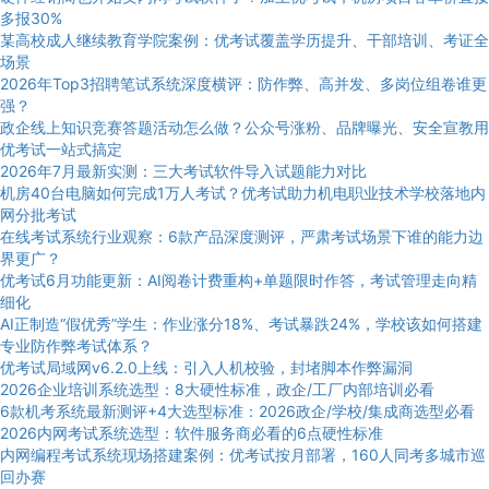
多报30%
某高校成人继续教育学院案例：优考试覆盖学历提升、干部培训、考证全
场景
2026年Top3招聘笔试系统深度横评：防作弊、高并发、多岗位组卷谁更
强？
政企线上知识竞赛答题活动怎么做？公众号涨粉、品牌曝光、安全宣教用
优考试一站式搞定
2026年7月最新实测：三大考试软件导入试题能力对比
机房40台电脑如何完成1万人考试？优考试助力机电职业技术学校落地内
网分批考试
在线考试系统行业观察：6款产品深度测评，严肃考试场景下谁的能力边
界更广？
优考试6月功能更新：AI阅卷计费重构+单题限时作答，考试管理走向精
细化
AI正制造“假优秀”学生：作业涨分18%、考试暴跌24%，学校该如何搭建
专业防作弊考试体系？
优考试局域网v6.2.0上线：引入人机校验，封堵脚本作弊漏洞
2026企业培训系统选型：8大硬性标准，政企/工厂内部培训必看
6款机考系统最新测评+4大选型标准：2026政企/学校/集成商选型必看
2026内网考试系统选型：软件服务商必看的6点硬性标准
内网编程考试系统现场搭建案例：优考试按月部署，160人同考多城市巡
回办赛