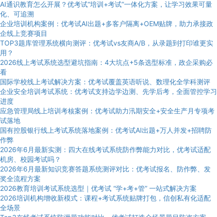
AI通识教育怎么开展？优考试“培训+考试”一体化方案，让学习效果可量
化、可追溯
企业培训机构案例：优考试AI出题+多客户隔离+OEM贴牌，助力承接政
企线上竞赛项目
TOP3题库管理系统横向测评：优考试vs友商A/B，从录题到打印谁更实
用？
2026线上考试系统选型避坑指南：4大坑点+5条选型标准，政企采购必
看
国际学校线上考试解决方案：优考试覆盖英语听说、数理化全学科测评
企业安全培训考试系统：优考试支持边学边测、先学后考，全面管控学习
进度
应急管理局线上培训考核案例：优考试助力汛期安全+安全生产月专项考
试落地
国有控股银行线上考试系统落地案例：优考试AI出题+万人并发+招聘防
作弊
2026年6月最新实测：四大在线考试系统防作弊能力对比，优考试适配
机房、校园考试吗？
2026年6月最新知识竞赛答题系统测评对比：优考试报名、防作弊、发
奖全流程方案
2026教育培训考试系统选型｜优考试 “学+考+管” 一站式解决方案
2026培训机构增收新模式：课程+考试系统贴牌打包，信创私有化适配
全场景