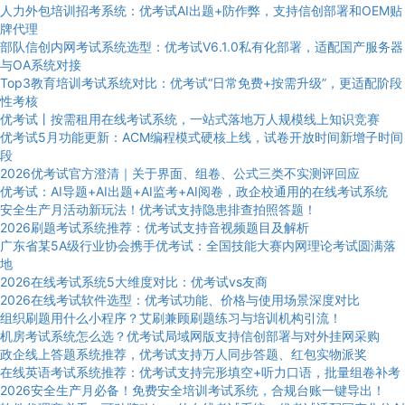
人力外包培训招考系统：优考试AI出题+防作弊，支持信创部署和OEM贴
牌代理
部队信创内网考试系统选型：优考试V6.1.0私有化部署，适配国产服务器
与OA系统对接
Top3教育培训考试系统对比：优考试“日常免费+按需升级”，更适配阶段
性考核
优考试丨按需租用在线考试系统，一站式落地万人规模线上知识竞赛
优考试5月功能更新：ACM编程模式硬核上线，试卷开放时间新增子时间
段
2026优考试官方澄清｜关于界面、组卷、公式三类不实测评回应
优考试：AI导题+AI出题+AI监考+AI阅卷，政企校通用的在线考试系统
安全生产月活动新玩法！优考试支持隐患排查拍照答题！
2026刷题考试系统推荐：优考试支持音视频题目及解析
广东省某5A级行业协会携手优考试：全国技能大赛内网理论考试圆满落
地
2026在线考试系统5大维度对比：优考试vs友商
2026在线考试软件选型：优考试功能、价格与使用场景深度对比
组织刷题用什么小程序？艾刷兼顾刷题练习与培训机构引流！
机房考试系统怎么选？优考试局域网版支持信创部署与对外挂网采购
政企线上答题系统推荐，优考试支持万人同步答题、红包实物派奖
在线英语考试系统推荐：优考试支持完形填空+听力口语，批量组卷补考
2026安全生产月必备！免费安全培训考试系统，合规台账一键导出！