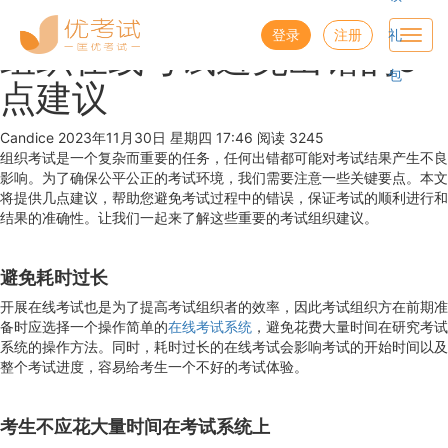
优考试
博客
登录
注册
礼
Toggl
组织在线考试避免出错的5
navig
包
点建议
Candice
2023年11月30日 星期四 17:46
阅读 3245
组织考试是一个复杂而重要的任务，任何出错都可能对考试结果产生不良
影响。为了确保公平公正的考试环境，我们需要注意一些关键要点。本文
将提供几点建议，帮助您避免考试过程中的错误，保证考试的顺利进行和
结果的准确性。让我们一起来了解这些重要的考试组织建议。
避免耗时过长
开展在线考试也是为了提高考试组织者的效率，因此考试组织方在前期准
备时应选择一个操作简单的
在线考试系统
，避免花费大量时间在研究考试
系统的操作方法。同时，耗时过长的在线考试会影响考试的开始时间以及
整个考试进度，容易给考生一个不好的考试体验。
考生不应花大量时间在考试系统上