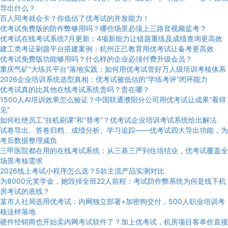
导出什么？
百人同考就会卡？你低估了优考试的并发能力！
优考试免费版的防作弊够用吗？哪些场景必须上三路音视频监考？
优考试在线考试系统7月更新：4项新能力让错题重练及成绩查询更高效
建工类考证刷题平台搭建案例：杭州正己教育用优考试让备考更高效
优考试免费版功能够用吗？什么样的企业必须付费升级会员？
重庆气矿“大练兵平台”落地实践：如何用优考试管好万人级培训考核体系
2026企业培训系统选型真相：优考试被低估的“学练考评”闭环能力
优考试真的比其他在线考试系统贵吗？贵在哪？
1500人AI培训效果怎么验证？中国联通濮阳分公司用优考试让成果“看得
见”
如何杜绝员工“挂机刷课”和“替考”？优考试企业培训考试系统给出解法
试卷导出、答卷归档、成绩分析、学习追踪——优考试四大导出功能，为
考后数据整理减负
三甲医院都在用的在线考试系统：从三基三严到住培结业，优考试覆盖全
场景考核需求
2026线上考试小程序怎么选？5款主流产品实测对比
为8000元奖学金，她毁掉全班22人前程：考试防作弊系统为何是线下机
房考试的底线？
某市人社局选用优考试：内网独立部署+加密狗交付，500人职业培训考
核这样落地
硬件经销商也开始卖内网考试软件了？加上优考试，机房项目客单价直接