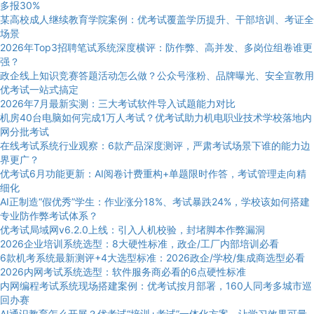
多报30%
某高校成人继续教育学院案例：优考试覆盖学历提升、干部培训、考证全
场景
2026年Top3招聘笔试系统深度横评：防作弊、高并发、多岗位组卷谁更
强？
政企线上知识竞赛答题活动怎么做？公众号涨粉、品牌曝光、安全宣教用
优考试一站式搞定
2026年7月最新实测：三大考试软件导入试题能力对比
机房40台电脑如何完成1万人考试？优考试助力机电职业技术学校落地内
网分批考试
在线考试系统行业观察：6款产品深度测评，严肃考试场景下谁的能力边
界更广？
优考试6月功能更新：AI阅卷计费重构+单题限时作答，考试管理走向精
细化
AI正制造“假优秀”学生：作业涨分18%、考试暴跌24%，学校该如何搭建
专业防作弊考试体系？
优考试局域网v6.2.0上线：引入人机校验，封堵脚本作弊漏洞
2026企业培训系统选型：8大硬性标准，政企/工厂内部培训必看
6款机考系统最新测评+4大选型标准：2026政企/学校/集成商选型必看
2026内网考试系统选型：软件服务商必看的6点硬性标准
内网编程考试系统现场搭建案例：优考试按月部署，160人同考多城市巡
回办赛
AI通识教育怎么开展？优考试“培训+考试”一体化方案，让学习效果可量