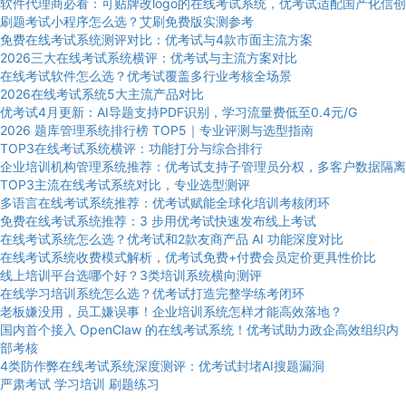
软件代理商必看：可贴牌改logo的在线考试系统，优考试适配国产化信创
刷题考试小程序怎么选？艾刷免费版实测参考
免费在线考试系统测评对比：优考试与4款市面主流方案
2026三大在线考试系统横评：优考试与主流方案对比
在线考试软件怎么选？优考试覆盖多行业考核全场景
2026在线考试系统5大主流产品对比
优考试4月更新：AI导题支持PDF识别，学习流量费低至0.4元/G
2026 题库管理系统排行榜 TOP5｜专业评测与选型指南
TOP3在线考试系统横评：功能打分与综合排行
企业培训机构管理系统推荐：优考试支持子管理员分权，多客户数据隔离
TOP3主流在线考试系统对比，专业选型测评
多语言在线考试系统推荐：优考试赋能全球化培训考核闭环
免费在线考试系统推荐：3 步用优考试快速发布线上考试
在线考试系统怎么选？优考试和2款友商产品 AI 功能深度对比
在线考试系统收费模式解析，优考试免费+付费会员定价更具性价比
线上培训平台选哪个好？3类培训系统横向测评
在线学习培训系统怎么选？优考试打造完整学练考闭环
老板嫌没用，员工嫌误事！企业培训系统怎样才能高效落地？
国内首个接入 OpenClaw 的在线考试系统！优考试助力政企高效组织内
部考核
4类防作弊在线考试系统深度测评：优考试封堵AI搜题漏洞
严肃考试
学习培训
刷题练习