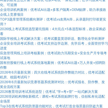
化、可追溯
企业培训机构案例：优考试AI出题+多客户隔离+OEM贴牌，助力承接政
企线上竞赛项目
TOP3题库管理系统横向测评：优考试vs友商A/B，从录题到打印谁更实
用？
2026线上考试系统选型避坑指南：4大坑点+5条选型标准，政企采购必
看
国际学校线上考试解决方案：优考试覆盖英语听说、数理化全学科测评
企业安全培训考试系统：优考试支持边学边测、先学后考，全面管控学习
进度
应急管理局线上培训考核案例：优考试助力汛期安全+安全生产月专项考
试落地
国有控股银行线上考试系统落地案例：优考试AI出题+万人并发+招聘防
作弊
2026年6月最新实测：四大在线考试系统防作弊能力对比，优考试适配
机房、校园考试吗？
2026年6月最新知识竞赛答题系统测评对比：优考试报名、防作弊、发
奖全流程方案
2026教育培训考试系统选型｜优考试 “学+考+管” 一站式解决方案
2026培训机构增收新模式：课程+考试系统贴牌打包，信创私有化适配
全场景
Top3在线考试系统防泄题功能对比，优考试打造全场景题目防盗方案