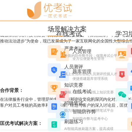
优考试
博客
优案例|全国性大型综合性
场景解决方案
Ashley
2024年6月06日 星期四 16:42
阅读 8381
在线考试
学习
成都律洲网络科技有限公司简称“律洲法律集团”（律洲法律），是一家全
推动法治进步”为使命，现已发展成为了一家互联网化的全国性大型综合
严肃考试
人员管理
全面的防作弊手段，保障考试公平
全方位便捷考生管理
人员测评
题库管理
线上全流程智能人员测评挖掘人才
便捷搭建题库管理系统
知识竞赛
合作背景：
在线考试
趣味、党史、学校线上知识竞赛
高效一站式考试服务
在法律服务行业中，管理层的专业素养和企业文化的深入内化对企业的长
招聘笔试
客户对员工考核的高效率和严格标准。经过与客户的深入讨论后，匡优考
助力搭建企业线上招聘笔试平台
智能防作弊
智能防作弊与监考中心
刷题练习
匡优考试解决方案
：
AI智能高效刷题方案，提高成绩