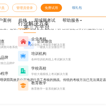
领礼包
学员
管理员登录
免费试用
肃考试
户案例
价格
局域网考试
帮助服务
行业解决方案
第三方平台
“正直、进取、共赢、求变”的价值理念，以“合法地使当事人利益最大化，
企业考核
调查
企业微信
潜能
企业线上考核晋升解决方案
的调查问卷系统
一键接入企业微信平台
培训机构
化品牌
系统
各种培训机构线上考试解决方案
独立品牌IP
学校高校
小程序
台
学校大规模线上考试解决方案
题库小程序
培训后高效且公正地进行员工考核的挑战。传统的考核方法已无法满足该
教育教学
教育教学一套系统解决方案