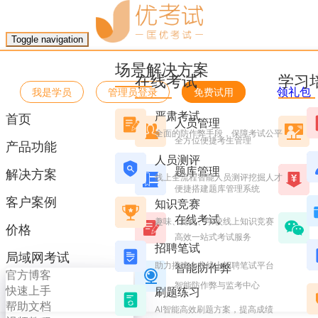
优考试
博客
Toggle navigation
有什么招聘系统，能够帮助企业做好线上
场景解决方案
在线考试
学习
Ashley
2024年6月13日 星期四 16:07
阅读 3226
领礼包
我是学员
管理员登录
免费试用
线上招聘已成为企业获取人才的重要途径。而拥有一款强大的
严肃考试
首页
了一站式的招聘解决方案，助力企业在激烈的人才竞争中脱颖
人员管理
全面的防作弊手段，保障考试公平
全方位便捷考生管理
产品功能
人员测评
题库管理
解决方案
一、丰富的功能模块，满足企业多样化需求
线上全流程智能人员测评挖掘人才
便捷搭建题库管理系统
匡优在线招聘系统拥有齐全的功能模块，能够全方位满足企业
客户案例
知识竞赛
属的招聘流程。
在线考试
趣味、党史、学校线上知识竞赛
价格
高效一站式考试服务
招聘笔试
局域网考试
助力搭建企业线上招聘笔试平台
智能防作弊
官方博客
智能防作弊与监考中心
快速上手
刷题练习
帮助文档
AI智能高效刷题方案，提高成绩