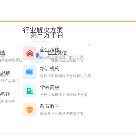
行业解决方案
第三方平台
升整个招聘流程的透明度和效率。
匡优在线招聘系统
为企业提供
企业考核
帮助企业做好线上招聘。
调查
企业微信
潜能
企业线上考核晋升解决方案
的调查问卷系统
一键接入企业微信平台
培训机构
化品牌
系统
各种培训机构线上考试解决方案
独立品牌IP
程面试和评估、录用管理等功能，企业可以根据自身需求定制专
学校高校
小程序
台
学校大规模线上考试解决方案
题库小程序
教育教学
教育教学一套系统解决方案