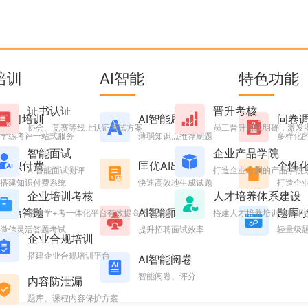
招聘？
培训
AI智能
特色功能
在线招聘系统不仅能帮助企业更高效地筛选和吸引人才，还能提
证书认证
晋升考核
而出。那么接下来本篇文章将为大家介绍匡优在线招聘系统如何
学习培训
AI智能刷题
问卷
协会、竞赛等线上认证考试方案
员工晋升路线明确，激发
学练考评一站式服务
薄弱知识点推荐刷题
多样化
智能面试
企业产品学院
知识付费
匡优AI出题
个性
AI智能面试测评
打造企业专属的产品学院
搭建知识付费系统
快速高效地生成试题
打造企业
的招聘需求。系统支持在线发布招聘信息、候选人信息收集、远
企业培训考核
人才培养体系建设
微信答题
AI智能面试
题库
搭建学+考一体化平台有效提高培训效果
搭建人才培养培训考核平
微信灵活答题考试
提升招聘面试效率
轻量级
企业合规培训
搭建企业合规培训平台
AI智能阅卷
智能阅卷、评分
内容防泄漏
题库、课程内容保护方案