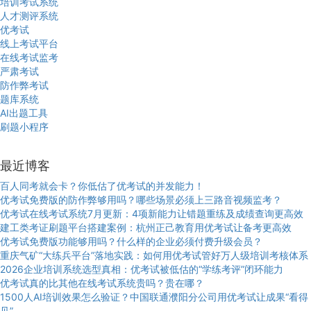
培训考试系统
人才测评系统
优考试
线上考试平台
在线考试监考
严肃考试
防作弊考试
题库系统
AI出题工具
刷题小程序
最近博客
百人同考就会卡？你低估了优考试的并发能力！
优考试免费版的防作弊够用吗？哪些场景必须上三路音视频监考？
优考试在线考试系统7月更新：4项新能力让错题重练及成绩查询更高效
建工类考证刷题平台搭建案例：杭州正己教育用优考试让备考更高效
优考试免费版功能够用吗？什么样的企业必须付费升级会员？
重庆气矿“大练兵平台”落地实践：如何用优考试管好万人级培训考核体系
2026企业培训系统选型真相：优考试被低估的“学练考评”闭环能力
优考试真的比其他在线考试系统贵吗？贵在哪？
1500人AI培训效果怎么验证？中国联通濮阳分公司用优考试让成果“看得
见”