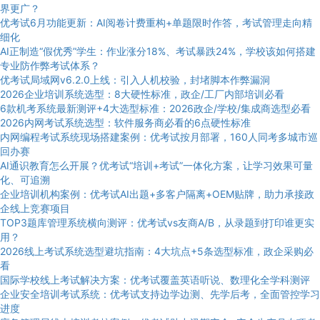
界更广？
优考试6月功能更新：AI阅卷计费重构+单题限时作答，考试管理走向精
细化
AI正制造“假优秀”学生：作业涨分18%、考试暴跌24%，学校该如何搭建
专业防作弊考试体系？
优考试局域网v6.2.0上线：引入人机校验，封堵脚本作弊漏洞
2026企业培训系统选型：8大硬性标准，政企/工厂内部培训必看
6款机考系统最新测评+4大选型标准：2026政企/学校/集成商选型必看
2026内网考试系统选型：软件服务商必看的6点硬性标准
内网编程考试系统现场搭建案例：优考试按月部署，160人同考多城市巡
回办赛
AI通识教育怎么开展？优考试“培训+考试”一体化方案，让学习效果可量
化、可追溯
企业培训机构案例：优考试AI出题+多客户隔离+OEM贴牌，助力承接政
企线上竞赛项目
TOP3题库管理系统横向测评：优考试vs友商A/B，从录题到打印谁更实
用？
2026线上考试系统选型避坑指南：4大坑点+5条选型标准，政企采购必
看
国际学校线上考试解决方案：优考试覆盖英语听说、数理化全学科测评
企业安全培训考试系统：优考试支持边学边测、先学后考，全面管控学习
进度