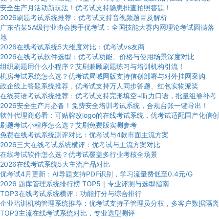
安全生产月活动新玩法！优考试支持隐患排查拍照答题！
2026刷题考试系统推荐：优考试支持音视频题目及解析
广东省某5A级行业协会携手优考试：全国技能大赛内网理论考试圆满落
地
2026在线考试系统5大维度对比：优考试vs友商
2026在线考试软件选型：优考试功能、价格与使用场景深度对比
组织刷题用什么小程序？艾刷兼顾刷题练习与培训机构引流！
机房考试系统怎么选？优考试局域网版支持信创部署与对外挂网采购
政企线上答题系统推荐，优考试支持万人同步答题、红包实物派奖
在线英语考试系统推荐：优考试支持完形填空+听力口语，批量组卷补考
2026安全生产月必备！免费安全培训考试系统，合规台账一键导出！
软件代理商必看：可贴牌改logo的在线考试系统，优考试适配国产化信创
刷题考试小程序怎么选？艾刷免费版实测参考
免费在线考试系统测评对比：优考试与4款市面主流方案
2026三大在线考试系统横评：优考试与主流方案对比
在线考试软件怎么选？优考试覆盖多行业考核全场景
2026在线考试系统5大主流产品对比
优考试4月更新：AI导题支持PDF识别，学习流量费低至0.4元/G
2026 题库管理系统排行榜 TOP5｜专业评测与选型指南
TOP3在线考试系统横评：功能打分与综合排行
企业培训机构管理系统推荐：优考试支持子管理员分权，多客户数据隔离
TOP3主流在线考试系统对比，专业选型测评