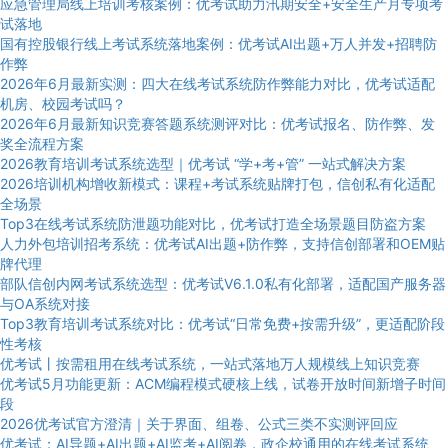
应急管理局线上培训考核案例：优考试助力汛期安全+安全生产月专项考
试落地
国有控股银行线上考试系统落地案例：优考试AI出题+万人并发+招聘防
作弊
2026年6月最新实测：四大在线考试系统防作弊能力对比，优考试适配
机房、校园考试吗？
2026年6月最新知识竞赛答题系统测评对比：优考试报名、防作弊、发
奖全流程方案
2026教育培训考试系统选型｜优考试 “学+考+管” 一站式解决方案
2026培训机构增收新模式：课程+考试系统贴牌打包，信创私有化适配
全场景
Top3在线考试系统防泄题功能对比，优考试打造全场景题目防盗方案
人力外包培训招考系统：优考试AI出题+防作弊，支持信创部署和OEM贴
牌代理
部队信创内网考试系统选型：优考试V6.1.0私有化部署，适配国产服务器
与OA系统对接
Top3教育培训考试系统对比：优考试“日常免费+按需升级”，更适配阶段
性考核
优考试丨按需租用在线考试系统，一站式落地万人规模线上知识竞赛
优考试5月功能更新：ACM编程模式硬核上线，试卷开放时间新增子时间
段
2026优考试官方澄清｜关于界面、组卷、公式三类不实测评回应
优考试：AI导题+AI出题+AI监考+AI阅卷，政企校通用的在线考试系统