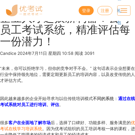
优考试
博客
登录
注册
礼
Toggl
企业人才选拔新利器：公司
navig
包
员工考试系统，精准评估每
一份潜力！
Candice
2024年7月11日 星期四 10:58
阅读 3091
“未来，你可以拒绝学习，但你的竞争对手不会。” 这句话表示企业想要在
行业中保持领先地位，需要定期更新员工的培训内容，以及改变传统的人
才评估方式。
因此越来越多的企业开始寻求与以往传统培训模式
不同的系统
：
通过在线
考试系统对员工进行培训、评估
。
很多
客户在全面地了解市场
后，选择了口碑好、功能多样、服务满意的
优
考试在线学习培训系统
。因为优考试组织的员工培训考核一体的课程，进
一步降低了管理者的经济成本和员工的经济成本。