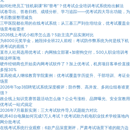
如何杜绝员工“挂机刷课”和“替考”？优考试企业培训考试系统给出解法
试卷导出、答卷归档、成绩分析、学习追踪——优考试四大导出功能，为
考后数据整理减负
三甲医院都在用的在线考试系统：从三基三严到住培结业，优考试覆盖全
场景考核需求
2026线上考试小程序怎么选？5款主流产品实测对比
为8000元奖学金，她毁掉全班22人前程：考试防作弊系统为何是线下机
房考试的底线？
某市人社局选用优考试：内网独立部署+加密狗交付，500人职业培训考
核这样落地
硬件经销商也开始卖内网考试软件了？加上优考试，机房项目客单价直接
多报30%
某高校成人继续教育学院案例：优考试覆盖学历提升、干部培训、考证全
场景
2026年Top3招聘笔试系统深度横评：防作弊、高并发、多岗位组卷谁更
强？
政企线上知识竞赛答题活动怎么做？公众号涨粉、品牌曝光、安全宣教用
优考试一站式搞定
2026年7月最新实测：三大考试软件导入试题能力对比
机房40台电脑如何完成1万人考试？优考试助力机电职业技术学校落地内
网分批考试
在线考试系统行业观察：6款产品深度测评，严肃考试场景下谁的能力边