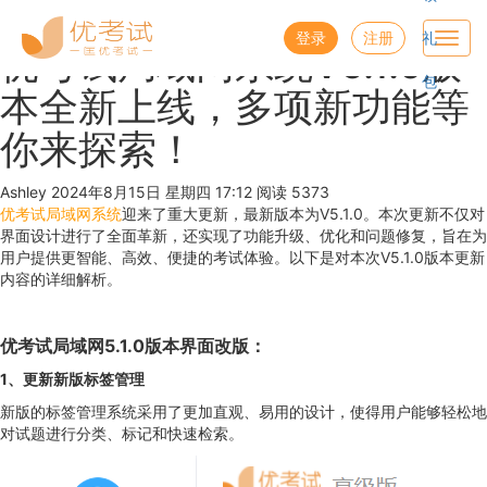
优考试
博客
登录
注册
礼
Toggl
优考试局域网系统V5.1.0版
navig
包
本全新上线，多项新功能等
你来探索！
Ashley
2024年8月15日 星期四 17:12
阅读 5373
优考试局域网系统
迎来了重大更新，最新版本为V5.1.0。本次更新不仅对
界面设计进行了全面革新，还实现了功能升级、优化和问题修复，旨在为
用户提供更智能、高效、便捷的考试体验。以下是对本次V5.1.0版本更新
内容的详细解析。
优考试
局域网5.1.0
版本
界面改版
：
1、更新新版标签管理
新版的标签管理系统采用了更加直观、易用的设计，使得用户能够轻松地
对试题进行分类、标记和快速检索。