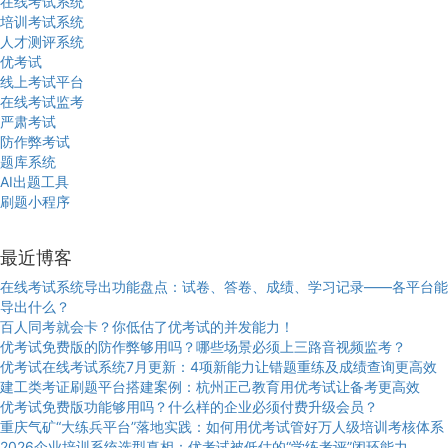
在线考试系统
培训考试系统
人才测评系统
优考试
线上考试平台
在线考试监考
严肃考试
防作弊考试
题库系统
AI出题工具
刷题小程序
最近博客
在线考试系统导出功能盘点：试卷、答卷、成绩、学习记录——各平台能
导出什么？
百人同考就会卡？你低估了优考试的并发能力！
优考试免费版的防作弊够用吗？哪些场景必须上三路音视频监考？
优考试在线考试系统7月更新：4项新能力让错题重练及成绩查询更高效
建工类考证刷题平台搭建案例：杭州正己教育用优考试让备考更高效
优考试免费版功能够用吗？什么样的企业必须付费升级会员？
重庆气矿“大练兵平台”落地实践：如何用优考试管好万人级培训考核体系
2026企业培训系统选型真相：优考试被低估的“学练考评”闭环能力