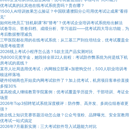
优考试真的比其他在线考试系统贵吗？贵在哪？
1500人AI培训效果怎么验证？中国联通濮阳分公司用优考试让成果“看得
见”
如何杜绝员工“挂机刷课”和“替考”？优考试企业培训考试系统给出解法
试卷导出、答卷归档、成绩分析、学习追踪——优考试四大导出功能，为
考后数据整理减负
三甲医院都在用的在线考试系统：从三基三严到住培结业，优考试覆盖全
场景考核需求
2026线上考试小程序怎么选？5款主流产品实测对比
为8000元奖学金，她毁掉全班22人前程：考试防作弊系统为何是线下机
房考试的底线？
某市人社局选用优考试：内网独立部署+加密狗交付，500人职业培训考
核这样落地
硬件经销商也开始卖内网考试软件了？加上优考试，机房项目客单价直接
多报30%
某高校成人继续教育学院案例：优考试覆盖学历提升、干部培训、考证全
场景
2026年Top3招聘笔试系统深度横评：防作弊、高并发、多岗位组卷谁更
强？
政企线上知识竞赛答题活动怎么做？公众号涨粉、品牌曝光、安全宣教用
优考试一站式搞定
2026年7月最新实测：三大考试软件导入试题能力对比