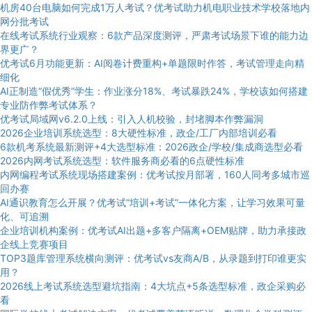
机房40台电脑如何完成1万人考试？优考试助力机电职业技术学校落地内
网分批考试
在线考试系统行业观察：6款产品深度测评，严肃考试场景下谁的能力边
界更广？
优考试6月功能更新：AI阅卷计费重构+单题限时作答，考试管理走向精
细化
AI正制造“假优秀”学生：作业涨分18%、考试暴跌24%，学校该如何搭建
专业防作弊考试体系？
优考试局域网v6.2.0上线：引入人机校验，封堵脚本作弊漏洞
2026企业培训系统选型：8大硬性标准，政企/工厂内部培训必看
6款机考系统最新测评+4大选型标准：2026政企/学校/集成商选型必看
2026内网考试系统选型：软件服务商必看的6点硬性标准
内网编程考试系统现场搭建案例：优考试按月部署，160人同考多城市巡
回办赛
AI通识教育怎么开展？优考试“培训+考试”一体化方案，让学习效果可量
化、可追溯
企业培训机构案例：优考试AI出题+多客户隔离+OEM贴牌，助力承接政
企线上竞赛项目
TOP3题库管理系统横向测评：优考试vs友商A/B，从录题到打印谁更实
用？
2026线上考试系统选型避坑指南：4大坑点+5条选型标准，政企采购必
看