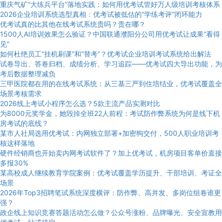
重庆气矿“大练兵平台”落地实践：如何用优考试管好万人级培训考核体系
2026企业培训系统选型真相：优考试被低估的“学练考评”闭环能力
优考试真的比其他在线考试系统贵吗？贵在哪？
1500人AI培训效果怎么验证？中国联通濮阳分公司用优考试让成果“看得
见”
如何杜绝员工“挂机刷课”和“替考”？优考试企业培训考试系统给出解法
试卷导出、答卷归档、成绩分析、学习追踪——优考试四大导出功能，为
考后数据整理减负
三甲医院都在用的在线考试系统：从三基三严到住培结业，优考试覆盖全
场景考核需求
2026线上考试小程序怎么选？5款主流产品实测对比
为8000元奖学金，她毁掉全班22人前程：考试防作弊系统为何是线下机
房考试的底线？
某市人社局选用优考试：内网独立部署+加密狗交付，500人职业培训考
核这样落地
硬件经销商也开始卖内网考试软件了？加上优考试，机房项目客单价直接
多报30%
某高校成人继续教育学院案例：优考试覆盖学历提升、干部培训、考证全
场景
2026年Top3招聘笔试系统深度横评：防作弊、高并发、多岗位组卷谁更
强？
政企线上知识竞赛答题活动怎么做？公众号涨粉、品牌曝光、安全宣教用