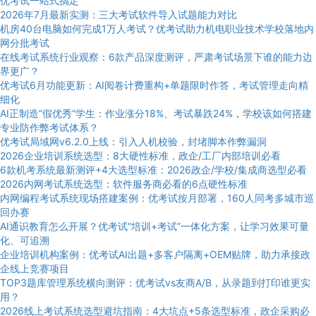
优考试一站式搞定
2026年7月最新实测：三大考试软件导入试题能力对比
机房40台电脑如何完成1万人考试？优考试助力机电职业技术学校落地内
网分批考试
在线考试系统行业观察：6款产品深度测评，严肃考试场景下谁的能力边
界更广？
优考试6月功能更新：AI阅卷计费重构+单题限时作答，考试管理走向精
细化
AI正制造“假优秀”学生：作业涨分18%、考试暴跌24%，学校该如何搭建
专业防作弊考试体系？
优考试局域网v6.2.0上线：引入人机校验，封堵脚本作弊漏洞
2026企业培训系统选型：8大硬性标准，政企/工厂内部培训必看
6款机考系统最新测评+4大选型标准：2026政企/学校/集成商选型必看
2026内网考试系统选型：软件服务商必看的6点硬性标准
内网编程考试系统现场搭建案例：优考试按月部署，160人同考多城市巡
回办赛
AI通识教育怎么开展？优考试“培训+考试”一体化方案，让学习效果可量
化、可追溯
企业培训机构案例：优考试AI出题+多客户隔离+OEM贴牌，助力承接政
企线上竞赛项目
TOP3题库管理系统横向测评：优考试vs友商A/B，从录题到打印谁更实
用？
2026线上考试系统选型避坑指南：4大坑点+5条选型标准，政企采购必