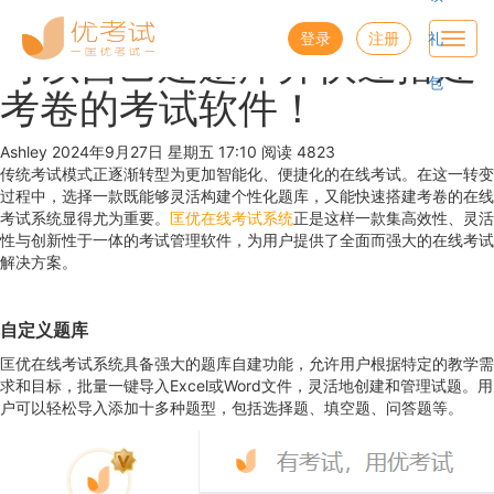
优考试
博客
登录
注册
礼
Toggl
可以自己建题库并快速搭建
navig
包
考卷的考试软件！
Ashley
2024年9月27日 星期五 17:10
阅读 4823
传统考试模式正逐渐转型为更加智能化、便捷化的在线考试。在这一转变
过程中，选择一款既能够灵活构建个性化题库，又能快速搭建考卷的在线
考试系统显得尤为重要。
匡优在线考试系统
正是这样一款集高效性、灵活
性与创新性于一体的考试管理软件，为用户提供了全面而强大的在线考试
解决方案。
自定义题库
匡优在线考试系统具备强大的题库自建功能，允许用户根据特定的教学需
求和目标，批量一键导入Excel或Word文件，灵活地创建和管理试题。用
户可以轻松导入添加十多种题型，包括选择题、填空题、问答题等。