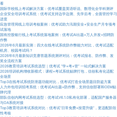
看
国际学校线上考试解决方案：优考试覆盖英语听说、数理化全学科测评
企业安全培训考试系统：优考试支持边学边测、先学后考，全面管控学习
进度
应急管理局线上培训考核案例：优考试助力汛期安全+安全生产月专项考
试落地
国有控股银行线上考试系统落地案例：优考试AI出题+万人并发+招聘防
作弊
2026年6月最新实测：四大在线考试系统防作弊能力对比，优考试适配
机房、校园考试吗？
2026年6月最新知识竞赛答题系统测评对比：优考试报名、防作弊、发
奖全流程方案
2026教育培训考试系统选型｜优考试 “学+考+管” 一站式解决方案
2026培训机构增收新模式：课程+考试系统贴牌打包，信创私有化适配
全场景
Top3在线考试系统防泄题功能对比，优考试打造全场景题目防盗方案
人力外包培训招考系统：优考试AI出题+防作弊，支持信创部署和OEM贴
牌代理
部队信创内网考试系统选型：优考试V6.1.0私有化部署，适配国产服务器
与OA系统对接
Top3教育培训考试系统对比：优考试“日常免费+按需升级”，更适配阶段
性考核