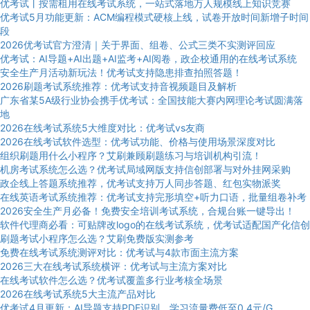
优考试丨按需租用在线考试系统，一站式落地万人规模线上知识竞赛
优考试5月功能更新：ACM编程模式硬核上线，试卷开放时间新增子时间
段
2026优考试官方澄清｜关于界面、组卷、公式三类不实测评回应
优考试：AI导题+AI出题+AI监考+AI阅卷，政企校通用的在线考试系统
安全生产月活动新玩法！优考试支持隐患排查拍照答题！
2026刷题考试系统推荐：优考试支持音视频题目及解析
广东省某5A级行业协会携手优考试：全国技能大赛内网理论考试圆满落
地
2026在线考试系统5大维度对比：优考试vs友商
2026在线考试软件选型：优考试功能、价格与使用场景深度对比
组织刷题用什么小程序？艾刷兼顾刷题练习与培训机构引流！
机房考试系统怎么选？优考试局域网版支持信创部署与对外挂网采购
政企线上答题系统推荐，优考试支持万人同步答题、红包实物派奖
在线英语考试系统推荐：优考试支持完形填空+听力口语，批量组卷补考
2026安全生产月必备！免费安全培训考试系统，合规台账一键导出！
软件代理商必看：可贴牌改logo的在线考试系统，优考试适配国产化信创
刷题考试小程序怎么选？艾刷免费版实测参考
免费在线考试系统测评对比：优考试与4款市面主流方案
2026三大在线考试系统横评：优考试与主流方案对比
在线考试软件怎么选？优考试覆盖多行业考核全场景
2026在线考试系统5大主流产品对比
优考试4月更新：AI导题支持PDF识别，学习流量费低至0.4元/G