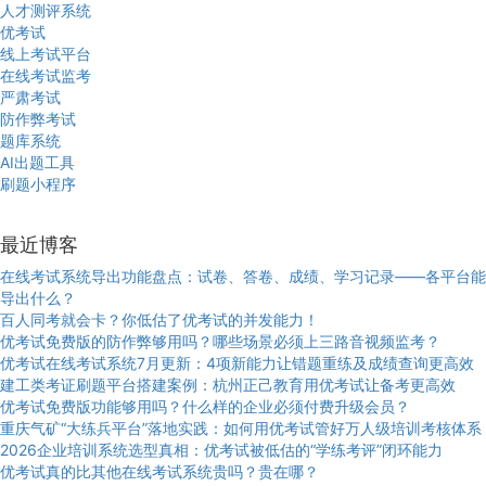
人才测评系统
优考试
线上考试平台
在线考试监考
严肃考试
防作弊考试
题库系统
AI出题工具
刷题小程序
最近博客
在线考试系统导出功能盘点：试卷、答卷、成绩、学习记录——各平台能
导出什么？
百人同考就会卡？你低估了优考试的并发能力！
优考试免费版的防作弊够用吗？哪些场景必须上三路音视频监考？
优考试在线考试系统7月更新：4项新能力让错题重练及成绩查询更高效
建工类考证刷题平台搭建案例：杭州正己教育用优考试让备考更高效
优考试免费版功能够用吗？什么样的企业必须付费升级会员？
重庆气矿“大练兵平台”落地实践：如何用优考试管好万人级培训考核体系
2026企业培训系统选型真相：优考试被低估的“学练考评”闭环能力
优考试真的比其他在线考试系统贵吗？贵在哪？