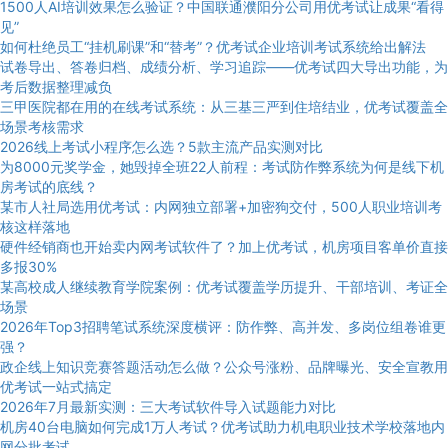
1500人AI培训效果怎么验证？中国联通濮阳分公司用优考试让成果“看得
见”
如何杜绝员工“挂机刷课”和“替考”？优考试企业培训考试系统给出解法
试卷导出、答卷归档、成绩分析、学习追踪——优考试四大导出功能，为
考后数据整理减负
三甲医院都在用的在线考试系统：从三基三严到住培结业，优考试覆盖全
场景考核需求
2026线上考试小程序怎么选？5款主流产品实测对比
为8000元奖学金，她毁掉全班22人前程：考试防作弊系统为何是线下机
房考试的底线？
某市人社局选用优考试：内网独立部署+加密狗交付，500人职业培训考
核这样落地
硬件经销商也开始卖内网考试软件了？加上优考试，机房项目客单价直接
多报30%
某高校成人继续教育学院案例：优考试覆盖学历提升、干部培训、考证全
场景
2026年Top3招聘笔试系统深度横评：防作弊、高并发、多岗位组卷谁更
强？
政企线上知识竞赛答题活动怎么做？公众号涨粉、品牌曝光、安全宣教用
优考试一站式搞定
2026年7月最新实测：三大考试软件导入试题能力对比
机房40台电脑如何完成1万人考试？优考试助力机电职业技术学校落地内
网分批考试