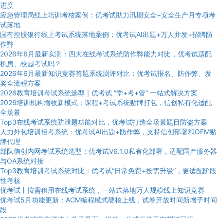
进度
应急管理局线上培训考核案例：优考试助力汛期安全+安全生产月专项考
试落地
国有控股银行线上考试系统落地案例：优考试AI出题+万人并发+招聘防
作弊
2026年6月最新实测：四大在线考试系统防作弊能力对比，优考试适配
机房、校园考试吗？
2026年6月最新知识竞赛答题系统测评对比：优考试报名、防作弊、发
奖全流程方案
2026教育培训考试系统选型｜优考试 “学+考+管” 一站式解决方案
2026培训机构增收新模式：课程+考试系统贴牌打包，信创私有化适配
全场景
Top3在线考试系统防泄题功能对比，优考试打造全场景题目防盗方案
人力外包培训招考系统：优考试AI出题+防作弊，支持信创部署和OEM贴
牌代理
部队信创内网考试系统选型：优考试V6.1.0私有化部署，适配国产服务器
与OA系统对接
Top3教育培训考试系统对比：优考试“日常免费+按需升级”，更适配阶段
性考核
优考试丨按需租用在线考试系统，一站式落地万人规模线上知识竞赛
优考试5月功能更新：ACM编程模式硬核上线，试卷开放时间新增子时间
段