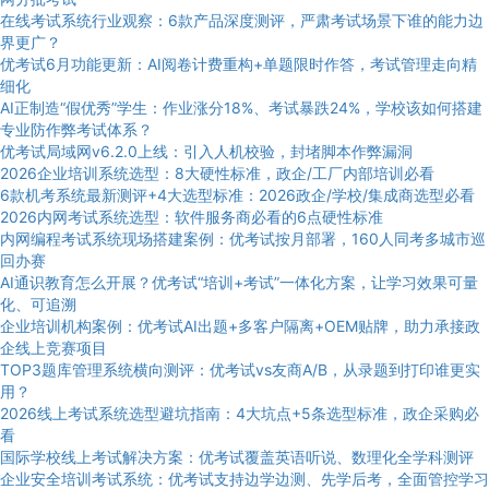
在线考试系统行业观察：6款产品深度测评，严肃考试场景下谁的能力边
界更广？
优考试6月功能更新：AI阅卷计费重构+单题限时作答，考试管理走向精
细化
AI正制造“假优秀”学生：作业涨分18%、考试暴跌24%，学校该如何搭建
专业防作弊考试体系？
优考试局域网v6.2.0上线：引入人机校验，封堵脚本作弊漏洞
2026企业培训系统选型：8大硬性标准，政企/工厂内部培训必看
6款机考系统最新测评+4大选型标准：2026政企/学校/集成商选型必看
2026内网考试系统选型：软件服务商必看的6点硬性标准
内网编程考试系统现场搭建案例：优考试按月部署，160人同考多城市巡
回办赛
AI通识教育怎么开展？优考试“培训+考试”一体化方案，让学习效果可量
化、可追溯
企业培训机构案例：优考试AI出题+多客户隔离+OEM贴牌，助力承接政
企线上竞赛项目
TOP3题库管理系统横向测评：优考试vs友商A/B，从录题到打印谁更实
用？
2026线上考试系统选型避坑指南：4大坑点+5条选型标准，政企采购必
看
国际学校线上考试解决方案：优考试覆盖英语听说、数理化全学科测评
企业安全培训考试系统：优考试支持边学边测、先学后考，全面管控学习