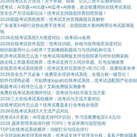
2026优考试官方澄清｜关于界面、组卷、公式三类不实测评回应
优考试：AI导题+AI出题+AI监考+AI阅卷，政企校通用的在线考试系统
安全生产月活动新玩法！优考试支持隐患排查拍照答题！
2026刷题考试系统推荐：优考试支持音视频题目及解析
广东省某5A级行业协会携手优考试：全国技能大赛内网理论考试圆满落
地
2026在线考试系统5大维度对比：优考试vs友商
2026在线考试软件选型：优考试功能、价格与使用场景深度对比
组织刷题用什么小程序？艾刷兼顾刷题练习与培训机构引流！
机房考试系统怎么选？优考试局域网版支持信创部署与对外挂网采购
政企线上答题系统推荐，优考试支持万人同步答题、红包实物派奖
在线英语考试系统推荐：优考试支持完形填空+听力口语，批量组卷补考
2026安全生产月必备！免费安全培训考试系统，合规台账一键导出！
软件代理商必看：可贴牌改logo的在线考试系统，优考试适配国产化信创
刷题考试小程序怎么选？艾刷免费版实测参考
免费在线考试系统测评对比：优考试与4款市面主流方案
2026三大在线考试系统横评：优考试与主流方案对比
在线考试软件怎么选？优考试覆盖多行业考核全场景
2026在线考试系统5大主流产品对比
优考试4月更新：AI导题支持PDF识别，学习流量费低至0.4元/G
2026 题库管理系统排行榜 TOP5｜专业评测与选型指南
TOP3在线考试系统横评：功能打分与综合排行
企业培训机构管理系统推荐：优考试支持子管理员分权，多客户数据隔离