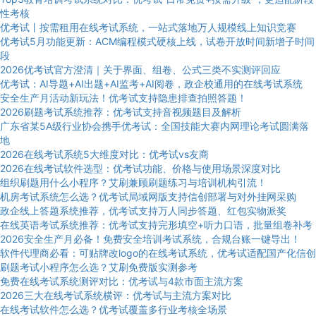
性考核
优考试丨按需租用在线考试系统，一站式落地万人规模线上知识竞赛
优考试5月功能更新：ACM编程模式硬核上线，试卷开放时间新增子时间
段
2026优考试官方澄清｜关于界面、组卷、公式三类不实测评回应
优考试：AI导题+AI出题+AI监考+AI阅卷，政企校通用的在线考试系统
安全生产月活动新玩法！优考试支持隐患排查拍照答题！
2026刷题考试系统推荐：优考试支持音视频题目及解析
广东省某5A级行业协会携手优考试：全国技能大赛内网理论考试圆满落
地
2026在线考试系统5大维度对比：优考试vs友商
2026在线考试软件选型：优考试功能、价格与使用场景深度对比
组织刷题用什么小程序？艾刷兼顾刷题练习与培训机构引流！
机房考试系统怎么选？优考试局域网版支持信创部署与对外挂网采购
政企线上答题系统推荐，优考试支持万人同步答题、红包实物派奖
在线英语考试系统推荐：优考试支持完形填空+听力口语，批量组卷补考
2026安全生产月必备！免费安全培训考试系统，合规台账一键导出！
软件代理商必看：可贴牌改logo的在线考试系统，优考试适配国产化信创
刷题考试小程序怎么选？艾刷免费版实测参考
免费在线考试系统测评对比：优考试与4款市面主流方案
2026三大在线考试系统横评：优考试与主流方案对比
在线考试软件怎么选？优考试覆盖多行业考核全场景