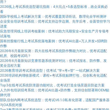
用？
2026线上考试系统选型避坑指南：4大坑点+5条选型标准，政企采购必
看
国际学校线上考试解决方案：优考试覆盖英语听说、数理化全学科测评
企业安全培训考试系统：优考试支持边学边测、先学后考，全面管控学习
进度
应急管理局线上培训考核案例：优考试助力汛期安全+安全生产月专项考
试落地
国有控股银行线上考试系统落地案例：优考试AI出题+万人并发+招聘防
作弊
2026年6月最新实测：四大在线考试系统防作弊能力对比，优考试适配
机房、校园考试吗？
2026年6月最新知识竞赛答题系统测评对比：优考试报名、防作弊、发
奖全流程方案
2026教育培训考试系统选型｜优考试 “学+考+管” 一站式解决方案
2026培训机构增收新模式：课程+考试系统贴牌打包，信创私有化适配
全场景
Top3在线考试系统防泄题功能对比，优考试打造全场景题目防盗方案
人力外包培训招考系统：优考试AI出题+防作弊，支持信创部署和OEM贴
牌代理
部队信创内网考试系统选型：优考试V6.1.0私有化部署，适配国产服务器
与OA系统对接
Top3教育培训考试系统对比：优考试“日常免费+按需升级”，更适配阶段