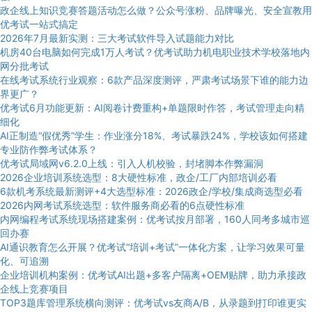
政企线上知识竞赛答题活动怎么做？公众号涨粉、品牌曝光、安全宣教用
优考试一站式搞定
2026年7月最新实测：三大考试软件导入试题能力对比
机房40台电脑如何完成1万人考试？优考试助力机电职业技术学校落地内
网分批考试
在线考试系统行业观察：6款产品深度测评，严肃考试场景下谁的能力边
界更广？
优考试6月功能更新：AI阅卷计费重构+单题限时作答，考试管理走向精
细化
AI正制造“假优秀”学生：作业涨分18%、考试暴跌24%，学校该如何搭建
专业防作弊考试体系？
优考试局域网v6.2.0上线：引入人机校验，封堵脚本作弊漏洞
2026企业培训系统选型：8大硬性标准，政企/工厂内部培训必看
6款机考系统最新测评+4大选型标准：2026政企/学校/集成商选型必看
2026内网考试系统选型：软件服务商必看的6点硬性标准
内网编程考试系统现场搭建案例：优考试按月部署，160人同考多城市巡
回办赛
AI通识教育怎么开展？优考试“培训+考试”一体化方案，让学习效果可量
化、可追溯
企业培训机构案例：优考试AI出题+多客户隔离+OEM贴牌，助力承接政
企线上竞赛项目
TOP3题库管理系统横向测评：优考试vs友商A/B，从录题到打印谁更实