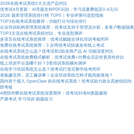
2026在线考试系统5大主流产品对比
优考试4月更新：AI导题支持PDF识别，学习流量费低至0.4元/G
2026 题库管理系统排行榜 TOP5｜专业评测与选型指南
TOP3在线考试系统横评：功能打分与综合排行
企业培训机构管理系统推荐：优考试支持子管理员分权，多客户数据隔离
TOP3主流在线考试系统对比，专业选型测评
多语言在线考试系统推荐：优考试赋能全球化培训考核闭环
免费在线考试系统推荐：3 步用优考试快速发布线上考试
在线考试系统怎么选？优考试和2款友商产品 AI 功能深度对比
在线考试系统收费模式解析，优考试免费+付费会员定价更具性价比
线上培训平台选哪个好？3类培训系统横向测评
在线学习培训系统怎么选？优考试打造完整学练考闭环
老板嫌没用，员工嫌误事！企业培训系统怎样才能高效落地？
国内首个接入 OpenClaw 的在线考试系统！优考试助力政企高效组织内
部考核
4类防作弊在线考试系统深度测评：优考试封堵AI搜题漏洞
严肃考试
学习培训
刷题练习