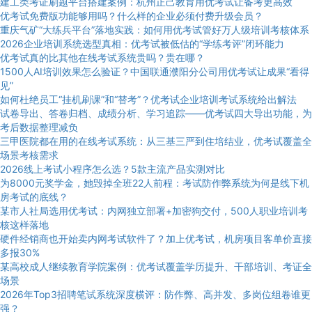
建工类考证刷题平台搭建案例：杭州正己教育用优考试让备考更高效
优考试免费版功能够用吗？什么样的企业必须付费升级会员？
重庆气矿“大练兵平台”落地实践：如何用优考试管好万人级培训考核体系
2026企业培训系统选型真相：优考试被低估的“学练考评”闭环能力
优考试真的比其他在线考试系统贵吗？贵在哪？
1500人AI培训效果怎么验证？中国联通濮阳分公司用优考试让成果“看得
见”
如何杜绝员工“挂机刷课”和“替考”？优考试企业培训考试系统给出解法
试卷导出、答卷归档、成绩分析、学习追踪——优考试四大导出功能，为
考后数据整理减负
三甲医院都在用的在线考试系统：从三基三严到住培结业，优考试覆盖全
场景考核需求
2026线上考试小程序怎么选？5款主流产品实测对比
为8000元奖学金，她毁掉全班22人前程：考试防作弊系统为何是线下机
房考试的底线？
某市人社局选用优考试：内网独立部署+加密狗交付，500人职业培训考
核这样落地
硬件经销商也开始卖内网考试软件了？加上优考试，机房项目客单价直接
多报30%
某高校成人继续教育学院案例：优考试覆盖学历提升、干部培训、考证全
场景
2026年Top3招聘笔试系统深度横评：防作弊、高并发、多岗位组卷谁更
强？