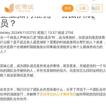
优考试
博客
登录
注册
礼
Toggl
企业如何雇佣一名团队成
navig
包
员？
Ashley
2024年11月27日 星期三 13:57
阅读 2756
当一个候选人声称自己是“团队成员”时，这当然很好，但是这到底意味着
什么呢？是不是总有人愿意倾听？需要的时候挺身而出帮忙的人？或者，
也许是那个在艰难时期能激发出同事最佳潜能并让每个人都保持动力的
人？
其核心是，成为团队成员是所有这些事情，甚至更多。关键是找到一个与
你的团队合作愉快的人，并补充其独特的动力。但是你怎么找到这样的人
呢？就业前测试是关键。
在本文中，我们讨论了团队合作意味着什么，分享了寻找下一个团队合作
伙伴的顶级技巧，并解释了
匡优考试的人才测评系统
如何帮助您找到适合
您的团队合作伙伴。