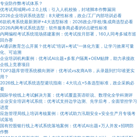
专业防作弊考试体系？
优考试局域网v6.2.0上线：引入人机校验，封堵脚本作弊漏洞
2026企业培训系统选型：8大硬性标准，政企/工厂内部培训必看
6款机考系统最新测评+4大选型标准：2026政企/学校/集成商选型必看
2026内网考试系统选型：软件服务商必看的6点硬性标准
内网编程考试系统现场搭建案例：优考试按月部署，160人同考多城市巡
回办赛
AI通识教育怎么开展？优考试“培训+考试”一体化方案，让学习效果可量
化、可追溯
企业培训机构案例：优考试AI出题+多客户隔离+OEM贴牌，助力承接政
企线上竞赛项目
TOP3题库管理系统横向测评：优考试vs友商A/B，从录题到打印谁更实
用？
2026线上考试系统选型避坑指南：4大坑点+5条选型标准，政企采购必
看
国际学校线上考试解决方案：优考试覆盖英语听说、数理化全学科测评
企业安全培训考试系统：优考试支持边学边测、先学后考，全面管控学习
进度
应急管理局线上培训考核案例：优考试助力汛期安全+安全生产月专项考
试落地
国有控股银行线上考试系统落地案例：优考试AI出题+万人并发+招聘防
作弊