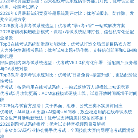
2026年6月最新实测：四大在线考试系统防作弊能力对比，优考试适配
机房、校园考试吗？
2026年6月最新知识竞赛答题系统测评对比：优考试报名、防作弊、发
奖全流程方案
2026教育培训考试系统选型｜优考试 “学+考+管” 一站式解决方案
2026培训机构增收新模式：课程+考试系统贴牌打包，信创私有化适配
全场景
Top3在线考试系统防泄题功能对比，优考试打造全场景题目防盗方案
人力外包培训招考系统：优考试AI出题+防作弊，支持信创部署和OEM贴
牌代理
部队信创内网考试系统选型：优考试V6.1.0私有化部署，适配国产服务器
与OA系统对接
Top3教育培训考试系统对比：优考试“日常免费+按需升级”，更适配阶段
性考核
优考试丨按需租用在线考试系统，一站式落地万人规模线上知识竞赛
优考试5月功能更新：ACM编程模式硬核上线，试卷开放时间新增子时间
段
2026优考试官方澄清｜关于界面、组卷、公式三类不实测评回应
优考试：AI导题+AI出题+AI监考+AI阅卷，政企校通用的在线考试系统
安全生产月活动新玩法！优考试支持隐患排查拍照答题！
2026刷题考试系统推荐：优考试支持音视频题目及解析
广东省某5A级行业协会携手优考试：全国技能大赛内网理论考试圆满落
地