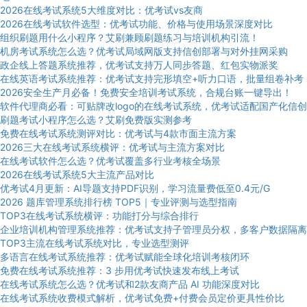
2026在线考试系统5大维度对比：优考试vs友商
2026在线考试软件选型：优考试功能、价格与使用场景深度对比
组织刷题用什么小程序？艾刷兼顾刷题练习与培训机构引流！
机房考试系统怎么选？优考试局域网版支持信创部署与对外挂网采购
政企线上答题系统推荐，优考试支持万人同步答题、红包实物派奖
在线英语考试系统推荐：优考试支持完形填空+听力口语，批量组卷补考
2026安全生产月必备！免费安全培训考试系统，合规台账一键导出！
软件代理商必看：可贴牌改logo的在线考试系统，优考试适配国产化信创
刷题考试小程序怎么选？艾刷免费版实测参考
免费在线考试系统测评对比：优考试与4款市面主流方案
2026三大在线考试系统横评：优考试与主流方案对比
在线考试软件怎么选？优考试覆盖多行业考核全场景
2026在线考试系统5大主流产品对比
优考试4月更新：AI导题支持PDF识别，学习流量费低至0.4元/G
2026 题库管理系统排行榜 TOP5｜专业评测与选型指南
TOP3在线考试系统横评：功能打分与综合排行
企业培训机构管理系统推荐：优考试支持子管理员分权，多客户数据隔离
TOP3主流在线考试系统对比，专业选型测评
多语言在线考试系统推荐：优考试赋能全球化培训考核闭环
免费在线考试系统推荐：3 步用优考试快速发布线上考试
在线考试系统怎么选？优考试和2款友商产品 AI 功能深度对比
在线考试系统收费模式解析，优考试免费+付费会员定价更具性价比