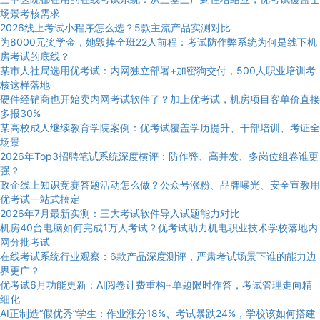
场景考核需求
2026线上考试小程序怎么选？5款主流产品实测对比
为8000元奖学金，她毁掉全班22人前程：考试防作弊系统为何是线下机
房考试的底线？
某市人社局选用优考试：内网独立部署+加密狗交付，500人职业培训考
核这样落地
硬件经销商也开始卖内网考试软件了？加上优考试，机房项目客单价直接
多报30%
某高校成人继续教育学院案例：优考试覆盖学历提升、干部培训、考证全
场景
2026年Top3招聘笔试系统深度横评：防作弊、高并发、多岗位组卷谁更
强？
政企线上知识竞赛答题活动怎么做？公众号涨粉、品牌曝光、安全宣教用
优考试一站式搞定
2026年7月最新实测：三大考试软件导入试题能力对比
机房40台电脑如何完成1万人考试？优考试助力机电职业技术学校落地内
网分批考试
在线考试系统行业观察：6款产品深度测评，严肃考试场景下谁的能力边
界更广？
优考试6月功能更新：AI阅卷计费重构+单题限时作答，考试管理走向精
细化
AI正制造“假优秀”学生：作业涨分18%、考试暴跌24%，学校该如何搭建