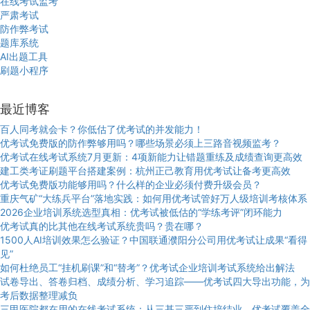
在线考试监考
严肃考试
防作弊考试
题库系统
AI出题工具
刷题小程序
最近博客
百人同考就会卡？你低估了优考试的并发能力！
优考试免费版的防作弊够用吗？哪些场景必须上三路音视频监考？
优考试在线考试系统7月更新：4项新能力让错题重练及成绩查询更高效
建工类考证刷题平台搭建案例：杭州正己教育用优考试让备考更高效
优考试免费版功能够用吗？什么样的企业必须付费升级会员？
重庆气矿“大练兵平台”落地实践：如何用优考试管好万人级培训考核体系
2026企业培训系统选型真相：优考试被低估的“学练考评”闭环能力
优考试真的比其他在线考试系统贵吗？贵在哪？
1500人AI培训效果怎么验证？中国联通濮阳分公司用优考试让成果“看得
见”
如何杜绝员工“挂机刷课”和“替考”？优考试企业培训考试系统给出解法
试卷导出、答卷归档、成绩分析、学习追踪——优考试四大导出功能，为
考后数据整理减负
三甲医院都在用的在线考试系统：从三基三严到住培结业，优考试覆盖全