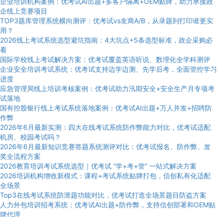
企业培训机构案例：优考试AI出题+多客户隔离+OEM贴牌，助力承接政
企线上竞赛项目
TOP3题库管理系统横向测评：优考试vs友商A/B，从录题到打印谁更实
用？
2026线上考试系统选型避坑指南：4大坑点+5条选型标准，政企采购必
看
国际学校线上考试解决方案：优考试覆盖英语听说、数理化全学科测评
企业安全培训考试系统：优考试支持边学边测、先学后考，全面管控学习
进度
应急管理局线上培训考核案例：优考试助力汛期安全+安全生产月专项考
试落地
国有控股银行线上考试系统落地案例：优考试AI出题+万人并发+招聘防
作弊
2026年6月最新实测：四大在线考试系统防作弊能力对比，优考试适配
机房、校园考试吗？
2026年6月最新知识竞赛答题系统测评对比：优考试报名、防作弊、发
奖全流程方案
2026教育培训考试系统选型｜优考试 “学+考+管” 一站式解决方案
2026培训机构增收新模式：课程+考试系统贴牌打包，信创私有化适配
全场景
Top3在线考试系统防泄题功能对比，优考试打造全场景题目防盗方案
人力外包培训招考系统：优考试AI出题+防作弊，支持信创部署和OEM贴
牌代理