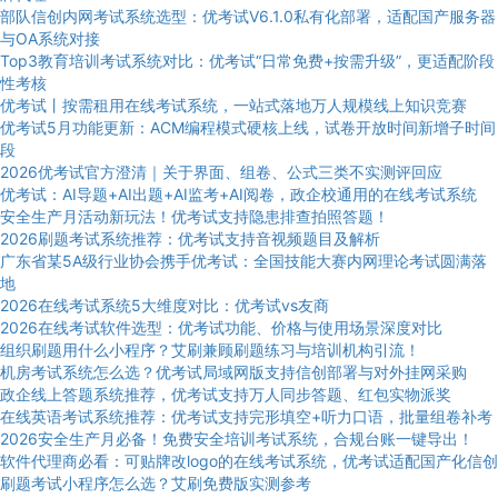
部队信创内网考试系统选型：优考试V6.1.0私有化部署，适配国产服务器
与OA系统对接
Top3教育培训考试系统对比：优考试“日常免费+按需升级”，更适配阶段
性考核
优考试丨按需租用在线考试系统，一站式落地万人规模线上知识竞赛
优考试5月功能更新：ACM编程模式硬核上线，试卷开放时间新增子时间
段
2026优考试官方澄清｜关于界面、组卷、公式三类不实测评回应
优考试：AI导题+AI出题+AI监考+AI阅卷，政企校通用的在线考试系统
安全生产月活动新玩法！优考试支持隐患排查拍照答题！
2026刷题考试系统推荐：优考试支持音视频题目及解析
广东省某5A级行业协会携手优考试：全国技能大赛内网理论考试圆满落
地
2026在线考试系统5大维度对比：优考试vs友商
2026在线考试软件选型：优考试功能、价格与使用场景深度对比
组织刷题用什么小程序？艾刷兼顾刷题练习与培训机构引流！
机房考试系统怎么选？优考试局域网版支持信创部署与对外挂网采购
政企线上答题系统推荐，优考试支持万人同步答题、红包实物派奖
在线英语考试系统推荐：优考试支持完形填空+听力口语，批量组卷补考
2026安全生产月必备！免费安全培训考试系统，合规台账一键导出！
软件代理商必看：可贴牌改logo的在线考试系统，优考试适配国产化信创
刷题考试小程序怎么选？艾刷免费版实测参考