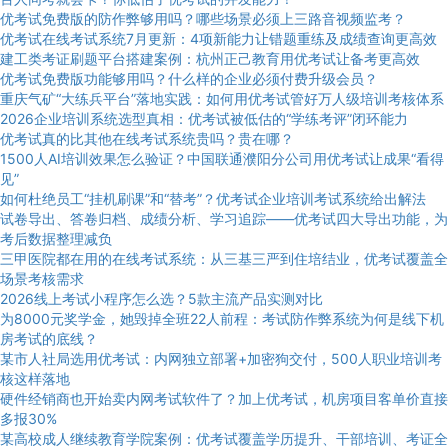
优考试免费版的防作弊够用吗？哪些场景必须上三路音视频监考？
优考试在线考试系统7月更新：4项新能力让错题重练及成绩查询更高效
建工类考证刷题平台搭建案例：杭州正己教育用优考试让备考更高效
优考试免费版功能够用吗？什么样的企业必须付费升级会员？
重庆气矿“大练兵平台”落地实践：如何用优考试管好万人级培训考核体系
2026企业培训系统选型真相：优考试被低估的“学练考评”闭环能力
优考试真的比其他在线考试系统贵吗？贵在哪？
1500人AI培训效果怎么验证？中国联通濮阳分公司用优考试让成果“看得
见”
如何杜绝员工“挂机刷课”和“替考”？优考试企业培训考试系统给出解法
试卷导出、答卷归档、成绩分析、学习追踪——优考试四大导出功能，为
考后数据整理减负
三甲医院都在用的在线考试系统：从三基三严到住培结业，优考试覆盖全
场景考核需求
2026线上考试小程序怎么选？5款主流产品实测对比
为8000元奖学金，她毁掉全班22人前程：考试防作弊系统为何是线下机
房考试的底线？
某市人社局选用优考试：内网独立部署+加密狗交付，500人职业培训考
核这样落地
硬件经销商也开始卖内网考试软件了？加上优考试，机房项目客单价直接
多报30%
某高校成人继续教育学院案例：优考试覆盖学历提升、干部培训、考证全