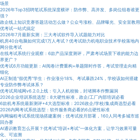
场景
2026年Top3招聘笔试系统深度横评：防作弊、高并发、多岗位组卷谁更
强？
政企线上知识竞赛答题活动怎么做？公众号涨粉、品牌曝光、安全宣教用
优考试一站式搞定
2026年7月最新实测：三大考试软件导入试题能力对比
机房40台电脑如何完成1万人考试？优考试助力机电职业技术学校落地内
网分批考试
在线考试系统行业观察：6款产品深度测评，严肃考试场景下谁的能力边
界更广？
优考试6月功能更新：AI阅卷计费重构+单题限时作答，考试管理走向精
细化
AI正制造“假优秀”学生：作业涨分18%、考试暴跌24%，学校该如何搭建
专业防作弊考试体系？
优考试局域网v6.2.0上线：引入人机校验，封堵脚本作弊漏洞
2026企业培训系统选型：8大硬性标准，政企/工厂内部培训必看
6款机考系统最新测评+4大选型标准：2026政企/学校/集成商选型必看
2026内网考试系统选型：软件服务商必看的6点硬性标准
内网编程考试系统现场搭建案例：优考试按月部署，160人同考多城市巡
回办赛
AI通识教育怎么开展？优考试“培训+考试”一体化方案，让学习效果可量
化、可追溯