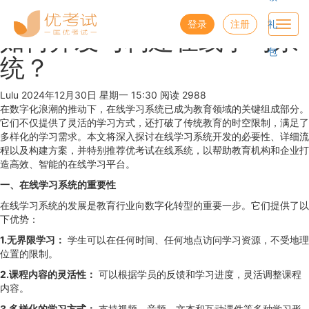
优考试
博客
登录
注册
礼
Toggl
如何开发与构建在线学习系
navig
包
统？
Lulu
2024年12月30日 星期一 15:30
阅读 2988
在数字化浪潮的推动下，在线学习系统已成为教育领域的关键组成部分。
它们不仅提供了灵活的学习方式，还打破了传统教育的时空限制，满足了
多样化的学习需求。本文将深入探讨在线学习系统开发的必要性、详细流
程以及构建方案，并特别推荐优考试在线系统，以帮助教育机构和企业打
造高效、智能的在线学习平台。
一、在线学习系统的重要性
在线学习系统的发展是教育行业向数字化转型的重要一步。它们提供了以
下优势：
1.无界限学习：
学生可以在任何时间、任何地点访问学习资源，不受地理
位置的限制。
2.课程内容的灵活性：
可以根据学员的反馈和学习进度，灵活调整课程
内容。
3.多样化的学习方式：
支持视频、音频、文本和互动课件等多种学习形