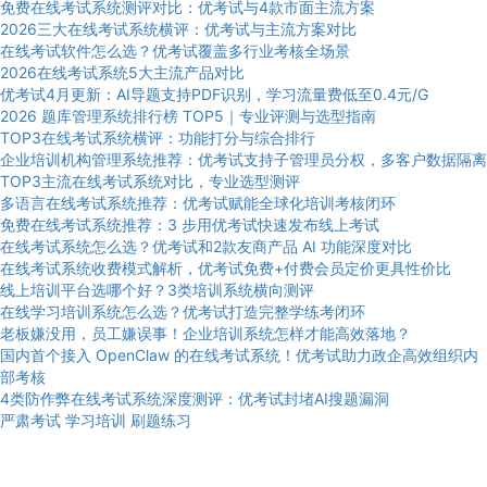
免费在线考试系统测评对比：优考试与4款市面主流方案
2026三大在线考试系统横评：优考试与主流方案对比
在线考试软件怎么选？优考试覆盖多行业考核全场景
2026在线考试系统5大主流产品对比
优考试4月更新：AI导题支持PDF识别，学习流量费低至0.4元/G
2026 题库管理系统排行榜 TOP5｜专业评测与选型指南
TOP3在线考试系统横评：功能打分与综合排行
企业培训机构管理系统推荐：优考试支持子管理员分权，多客户数据隔离
TOP3主流在线考试系统对比，专业选型测评
多语言在线考试系统推荐：优考试赋能全球化培训考核闭环
免费在线考试系统推荐：3 步用优考试快速发布线上考试
在线考试系统怎么选？优考试和2款友商产品 AI 功能深度对比
在线考试系统收费模式解析，优考试免费+付费会员定价更具性价比
线上培训平台选哪个好？3类培训系统横向测评
在线学习培训系统怎么选？优考试打造完整学练考闭环
老板嫌没用，员工嫌误事！企业培训系统怎样才能高效落地？
国内首个接入 OpenClaw 的在线考试系统！优考试助力政企高效组织内
部考核
4类防作弊在线考试系统深度测评：优考试封堵AI搜题漏洞
严肃考试
学习培训
刷题练习