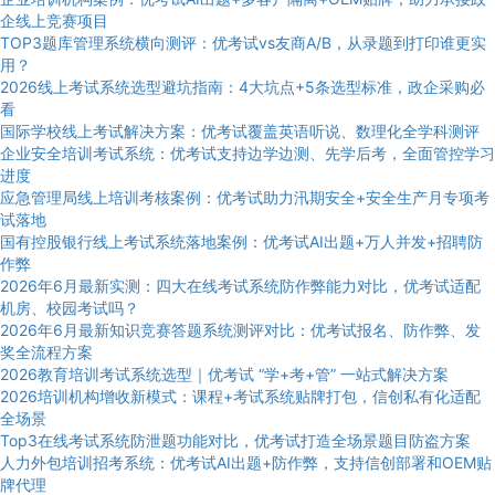
企线上竞赛项目
TOP3题库管理系统横向测评：优考试vs友商A/B，从录题到打印谁更实
用？
2026线上考试系统选型避坑指南：4大坑点+5条选型标准，政企采购必
看
国际学校线上考试解决方案：优考试覆盖英语听说、数理化全学科测评
企业安全培训考试系统：优考试支持边学边测、先学后考，全面管控学习
进度
应急管理局线上培训考核案例：优考试助力汛期安全+安全生产月专项考
试落地
国有控股银行线上考试系统落地案例：优考试AI出题+万人并发+招聘防
作弊
2026年6月最新实测：四大在线考试系统防作弊能力对比，优考试适配
机房、校园考试吗？
2026年6月最新知识竞赛答题系统测评对比：优考试报名、防作弊、发
奖全流程方案
2026教育培训考试系统选型｜优考试 “学+考+管” 一站式解决方案
2026培训机构增收新模式：课程+考试系统贴牌打包，信创私有化适配
全场景
Top3在线考试系统防泄题功能对比，优考试打造全场景题目防盗方案
人力外包培训招考系统：优考试AI出题+防作弊，支持信创部署和OEM贴
牌代理