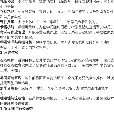
视频授课
：支持高质量、稳定的实时视频教学，确保音视频同步，避免延
迟或卡顿。
互动功能
：如在线答疑、实时讨论、投票、互动问答等，提升课堂互动性
和学员参与感。
课件共享
：支持上传PPT、PDF等课件，方便学员查看和复习。
录播功能
：课程可录制，方便学员随时回看，特别是错过直播课的学员。
考试与作业管理
：可以布置在线作业、测验，系统自动批改，帮助教师及
时了解学员学习情况。
学员管理与数据分析
：包括学员信息、学习进度跟踪和成绩分析等功能，
有助于个性化教学与精准管理。
2. 用户体验
在线教育平台的目标是提升学员的学习体验，确保授课流程顺畅，因此选
择的在线教育软件应该提供简洁且易用的界面设计，帮助教师和学员轻松
上手。例如：
界面简洁直观
：软件的界面应当简洁明了，避免不必要的复杂操作，以便
提高课堂的流畅度。
多平台兼容
：支持PC、手机、平板等多种设备，方便学员随时随地学
习。
稳定性与流畅性
：在高并发使用情况下，保证系统稳定运行，避免因技术
问题影响授课效果。
3. 安全性与隐私保护