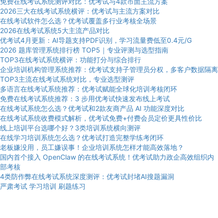
免费在线考试系统测评对比：优考试与4款市面主流方案
2026三大在线考试系统横评：优考试与主流方案对比
在线考试软件怎么选？优考试覆盖多行业考核全场景
2026在线考试系统5大主流产品对比
优考试4月更新：AI导题支持PDF识别，学习流量费低至0.4元/G
2026 题库管理系统排行榜 TOP5｜专业评测与选型指南
TOP3在线考试系统横评：功能打分与综合排行
企业培训机构管理系统推荐：优考试支持子管理员分权，多客户数据隔离
TOP3主流在线考试系统对比，专业选型测评
多语言在线考试系统推荐：优考试赋能全球化培训考核闭环
免费在线考试系统推荐：3 步用优考试快速发布线上考试
在线考试系统怎么选？优考试和2款友商产品 AI 功能深度对比
在线考试系统收费模式解析，优考试免费+付费会员定价更具性价比
线上培训平台选哪个好？3类培训系统横向测评
在线学习培训系统怎么选？优考试打造完整学练考闭环
老板嫌没用，员工嫌误事！企业培训系统怎样才能高效落地？
国内首个接入 OpenClaw 的在线考试系统！优考试助力政企高效组织内
部考核
4类防作弊在线考试系统深度测评：优考试封堵AI搜题漏洞
严肃考试
学习培训
刷题练习