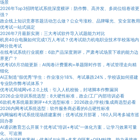
场景
2026年Top3招聘笔试系统深度横评：防作弊、高并发、多岗位组卷谁更
强？
政企线上知识竞赛答题活动怎么做？公众号涨粉、品牌曝光、安全宣教用
优考试一站式搞定
2026年7月最新实测：三大考试软件导入试题能力对比
机房40台电脑如何完成1万人考试？优考试助力机电职业技术学校落地内
网分批考试
在线考试系统行业观察：6款产品深度测评，严肃考试场景下谁的能力边
界更广？
优考试6月功能更新：AI阅卷计费重构+单题限时作答，考试管理走向精
细化
AI正制造“假优秀”学生：作业涨分18%、考试暴跌24%，学校该如何搭建
专业防作弊考试体系？
优考试局域网v6.2.0上线：引入人机校验，封堵脚本作弊漏洞
2026企业培训系统选型：8大硬性标准，政企/工厂内部培训必看
6款机考系统最新测评+4大选型标准：2026政企/学校/集成商选型必看
2026内网考试系统选型：软件服务商必看的6点硬性标准
内网编程考试系统现场搭建案例：优考试按月部署，160人同考多城市巡
回办赛
AI通识教育怎么开展？优考试“培训+考试”一体化方案，让学习效果可量
化、可追溯
企业培训机构案例：优考试AI出题+多客户隔离+OEM贴牌，助力承接政