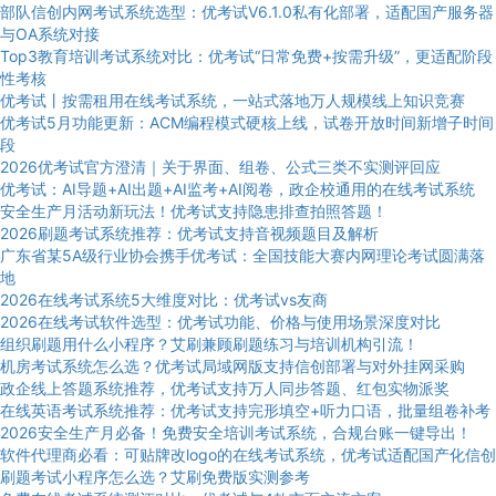
部队信创内网考试系统选型：优考试V6.1.0私有化部署，适配国产服务器
与OA系统对接
Top3教育培训考试系统对比：优考试“日常免费+按需升级”，更适配阶段
性考核
优考试丨按需租用在线考试系统，一站式落地万人规模线上知识竞赛
优考试5月功能更新：ACM编程模式硬核上线，试卷开放时间新增子时间
段
2026优考试官方澄清｜关于界面、组卷、公式三类不实测评回应
优考试：AI导题+AI出题+AI监考+AI阅卷，政企校通用的在线考试系统
安全生产月活动新玩法！优考试支持隐患排查拍照答题！
2026刷题考试系统推荐：优考试支持音视频题目及解析
广东省某5A级行业协会携手优考试：全国技能大赛内网理论考试圆满落
地
2026在线考试系统5大维度对比：优考试vs友商
2026在线考试软件选型：优考试功能、价格与使用场景深度对比
组织刷题用什么小程序？艾刷兼顾刷题练习与培训机构引流！
机房考试系统怎么选？优考试局域网版支持信创部署与对外挂网采购
政企线上答题系统推荐，优考试支持万人同步答题、红包实物派奖
在线英语考试系统推荐：优考试支持完形填空+听力口语，批量组卷补考
2026安全生产月必备！免费安全培训考试系统，合规台账一键导出！
软件代理商必看：可贴牌改logo的在线考试系统，优考试适配国产化信创
刷题考试小程序怎么选？艾刷免费版实测参考