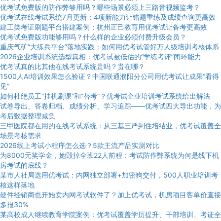
优考试免费版的防作弊够用吗？哪些场景必须上三路音视频监考？
优考试在线考试系统7月更新：4项新能力让错题重练及成绩查询更高效
建工类考证刷题平台搭建案例：杭州正己教育用优考试让备考更高效
优考试免费版功能够用吗？什么样的企业必须付费升级会员？
重庆气矿“大练兵平台”落地实践：如何用优考试管好万人级培训考核体系
2026企业培训系统选型真相：优考试被低估的“学练考评”闭环能力
优考试真的比其他在线考试系统贵吗？贵在哪？
1500人AI培训效果怎么验证？中国联通濮阳分公司用优考试让成果“看得
见”
如何杜绝员工“挂机刷课”和“替考”？优考试企业培训考试系统给出解法
试卷导出、答卷归档、成绩分析、学习追踪——优考试四大导出功能，为
考后数据整理减负
三甲医院都在用的在线考试系统：从三基三严到住培结业，优考试覆盖全
场景考核需求
2026线上考试小程序怎么选？5款主流产品实测对比
为8000元奖学金，她毁掉全班22人前程：考试防作弊系统为何是线下机
房考试的底线？
某市人社局选用优考试：内网独立部署+加密狗交付，500人职业培训考
核这样落地
硬件经销商也开始卖内网考试软件了？加上优考试，机房项目客单价直接
多报30%
某高校成人继续教育学院案例：优考试覆盖学历提升、干部培训、考证全