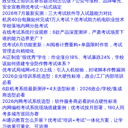
政企线上知识竞赛答题活动怎么做？公众号涨粉、品牌曝光、
安全宣教用优考试一站式搞定
2026年7月最新实测：三大考试软件导入试题能力对比
机房40台电脑如何完成1万人考试？优考试助力机电职业技术
学校落地内网分批考试
在线考试系统行业观察：6款产品深度测评，严肃考试场景下
谁的能力边界更广？
优考试6月功能更新：AI阅卷计费重构+单题限时作答，考试
管理走向精细化
AI正制造“假优秀”学生：作业涨分18%、考试暴跌24%，学校
该如何搭建专业防作弊考试体系？
优考试局域网v6.2.0上线：引入人机校验，封堵脚本作弊漏洞
2026企业培训系统选型：8大硬性标准，政企/工厂内部培训
必看
6款机考系统最新测评+4大选型标准：2026政企/学校/集成
商选型必看
2026内网考试系统选型：软件服务商必看的6点硬性标准
内网编程考试系统现场搭建案例：优考试按月部署，160人同
考多城市巡回办赛
AI通识教育怎么开展？优考试“培训+考试”一体化方案，让学
习效果可量化、可追溯