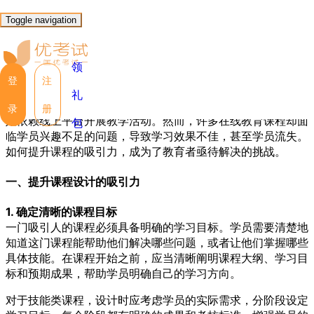
优考试
博客
Toggle navigation
如何提高学员参与度与学习效果？
领
Lulu
2025年1月09日 星期四 15:39
阅读 2938
登
注
礼
随着在线教育行业的快速崛起，越来越多的教育机构和企业开
录
册
始依赖线上平台开展教学活动。然而，许多在线教育课程却面
包
临学员兴趣不足的问题，导致学习效果不佳，甚至学员流失。
如何提升课程的吸引力，成为了教育者亟待解决的挑战。
一、提升课程设计的吸引力
1. 确定清晰的课程目标
一门吸引人的课程必须具备明确的学习目标。学员需要清楚地
知道这门课程能帮助他们解决哪些问题，或者让他们掌握哪些
具体技能。在课程开始之前，应当清晰阐明课程大纲、学习目
标和预期成果，帮助学员明确自己的学习方向。
对于技能类课程，设计时应考虑学员的实际需求，分阶段设定