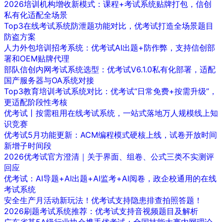
2026培训机构增收新模式：课程+考试系统贴牌打包，信创
私有化适配全场景
Top3在线考试系统防泄题功能对比，优考试打造全场景题目
防盗方案
人力外包培训招考系统：优考试AI出题+防作弊，支持信创部
署和OEM贴牌代理
部队信创内网考试系统选型：优考试V6.1.0私有化部署，适配
国产服务器与OA系统对接
Top3教育培训考试系统对比：优考试“日常免费+按需升级”，
更适配阶段性考核
优考试丨按需租用在线考试系统，一站式落地万人规模线上知
识竞赛
优考试5月功能更新：ACM编程模式硬核上线，试卷开放时间
新增子时间段
2026优考试官方澄清｜关于界面、组卷、公式三类不实测评
回应
优考试：AI导题+AI出题+AI监考+AI阅卷，政企校通用的在线
考试系统
安全生产月活动新玩法！优考试支持隐患排查拍照答题！
2026刷题考试系统推荐：优考试支持音视频题目及解析
广东省某5A级行业协会携手优考试：全国技能大赛内网理论