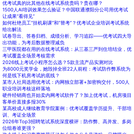
优考试真的比其他在线考试系统贵吗？贵在哪？
1500人AI培训效果怎么验证？中国联通濮阳分公司用优考试
让成果“看得见”
如何杜绝员工“挂机刷课”和“替考”？优考试企业培训考试系统
给出解法
试卷导出、答卷归档、成绩分析、学习追踪——优考试四大导
出功能，为考后数据整理减负
三甲医院都在用的在线考试系统：从三基三严到住培结业，优
考试覆盖全场景考核需求
2026线上考试小程序怎么选？5款主流产品实测对比
为8000元奖学金，她毁掉全班22人前程：考试防作弊系统为
何是线下机房考试的底线？
某市人社局选用优考试：内网独立部署+加密狗交付，500人
职业培训考核这样落地
硬件经销商也开始卖内网考试软件了？加上优考试，机房项目
客单价直接多报30%
某高校成人继续教育学院案例：优考试覆盖学历提升、干部培
训、考证全场景
2026年Top3招聘笔试系统深度横评：防作弊、高并发、多岗
位组卷谁更强？