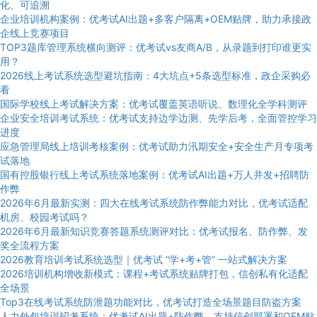
化、可追溯
企业培训机构案例：优考试AI出题+多客户隔离+OEM贴牌，助力承接政
企线上竞赛项目
TOP3题库管理系统横向测评：优考试vs友商A/B，从录题到打印谁更实
用？
2026线上考试系统选型避坑指南：4大坑点+5条选型标准，政企采购必
看
国际学校线上考试解决方案：优考试覆盖英语听说、数理化全学科测评
企业安全培训考试系统：优考试支持边学边测、先学后考，全面管控学习
进度
应急管理局线上培训考核案例：优考试助力汛期安全+安全生产月专项考
试落地
国有控股银行线上考试系统落地案例：优考试AI出题+万人并发+招聘防
作弊
2026年6月最新实测：四大在线考试系统防作弊能力对比，优考试适配
机房、校园考试吗？
2026年6月最新知识竞赛答题系统测评对比：优考试报名、防作弊、发
奖全流程方案
2026教育培训考试系统选型｜优考试 “学+考+管” 一站式解决方案
2026培训机构增收新模式：课程+考试系统贴牌打包，信创私有化适配
全场景
Top3在线考试系统防泄题功能对比，优考试打造全场景题目防盗方案
人力外包培训招考系统：优考试AI出题+防作弊，支持信创部署和OEM贴