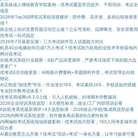
某高校成人继续教育学院案例：优考试覆盖学历提升、干部培训、考证全
场景
2026年Top3招聘笔试系统深度横评：防作弊、高并发、多岗位组卷谁更
强？
政企线上知识竞赛答题活动怎么做？公众号涨粉、品牌曝光、安全宣教用
优考试一站式搞定
2026年7月最新实测：三大考试软件导入试题能力对比
机房40台电脑如何完成1万人考试？优考试助力机电职业技术学校落地内
网分批考试
在线考试系统行业观察：6款产品深度测评，严肃考试场景下谁的能力边
界更广？
优考试6月功能更新：AI阅卷计费重构+单题限时作答，考试管理走向精
细化
AI正制造“假优秀”学生：作业涨分18%、考试暴跌24%，学校该如何搭建
专业防作弊考试体系？
优考试局域网v6.2.0上线：引入人机校验，封堵脚本作弊漏洞
2026企业培训系统选型：8大硬性标准，政企/工厂内部培训必看
6款机考系统最新测评+4大选型标准：2026政企/学校/集成商选型必看
2026内网考试系统选型：软件服务商必看的6点硬性标准
内网编程考试系统现场搭建案例：优考试按月部署，160人同考多城市巡
回办赛
AI通识教育怎么开展？优考试“培训+考试”一体化方案，让学习效果可量