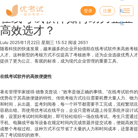
优考试
博客
登录
注册
礼
Toggl
在线考试软件如何助力企业
navig
包
高效选才？
Lulu
2025年1月22日 星期三 15:52
阅读 2651
随着科技的快速发展，越来越多的企业开始借助在线考试软件来高效考核
人才。这种新型的考核方式不仅提高了考核效率，还为企业选拔优秀人才
提供了更为公正、客观的标准，成为现代企业管理的重要工具。
在线考试软件的高效便捷性
著名管理学家彼得·德鲁克曾说：“效率是做正确的事情。”在线考试软件的
优势在于其高效便捷的特性。传统考核方式往往需要耗费大量人力、物力
和时间，从出题、监考到阅卷，每一个环节都需要手工完成，流程繁琐且
容易出错。而使用优考试在线平台，企业只需将试题上传至系统并设计试
卷，设置好考试时间和规则，即可轻松组织一场在线考试。考生只需通过
手机、电脑或平板等设备在规定时间内完成答题并提交试卷，便能高效完
成整个考核过程。这种方式不仅节省了大量的人力和时间成本，还显著提
高了考试组织的效率。