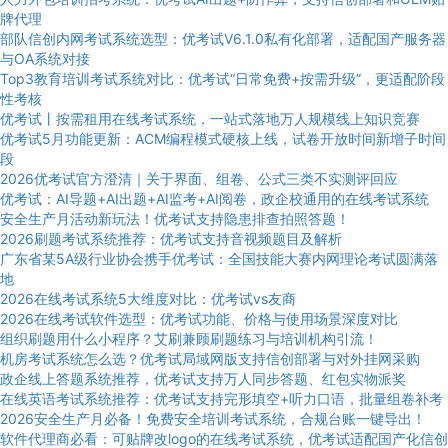
牌代理
部队信创内网考试系统选型：优考试V6.1.0私有化部署，适配国产服务器
与OA系统对接
Top3教育培训考试系统对比：优考试“日常免费+按需升级”，更适配阶段
性考核
优考试丨按需租用在线考试系统，一站式落地万人规模线上知识竞赛
优考试5月功能更新：ACM编程模式硬核上线，试卷开放时间新增子时间
段
2026优考试官方澄清｜关于界面、组卷、公式三类不实测评回应
优考试：AI导题+AI出题+AI监考+AI阅卷，政企校通用的在线考试系统
安全生产月活动新玩法！优考试支持隐患排查拍照答题！
2026刷题考试系统推荐：优考试支持音视频题目及解析
广东省某5A级行业协会携手优考试：全国技能大赛内网理论考试圆满落
地
2026在线考试系统5大维度对比：优考试vs友商
2026在线考试软件选型：优考试功能、价格与使用场景深度对比
组织刷题用什么小程序？艾刷兼顾刷题练习与培训机构引流！
机房考试系统怎么选？优考试局域网版支持信创部署与对外挂网采购
政企线上答题系统推荐，优考试支持万人同步答题、红包实物派奖
在线英语考试系统推荐：优考试支持完形填空+听力口语，批量组卷补考
2026安全生产月必备！免费安全培训考试系统，合规台账一键导出！
软件代理商必看：可贴牌改logo的在线考试系统，优考试适配国产化信创