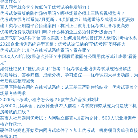
导出什么？
百人同考就会卡？你低估了优考试的并发能力！
优考试免费版的防作弊够用吗？哪些场景必须上三路音视频监考？
优考试在线考试系统7月更新：4项新能力让错题重练及成绩查询更高效
建工类考证刷题平台搭建案例：杭州正己教育用优考试让备考更高效
优考试免费版功能够用吗？什么样的企业必须付费升级会员？
重庆气矿“大练兵平台”落地实践：如何用优考试管好万人级培训考核体系
2026企业培训系统选型真相：优考试被低估的“学练考评”闭环能力
优考试真的比其他在线考试系统贵吗？贵在哪？
1500人AI培训效果怎么验证？中国联通濮阳分公司用优考试让成果“看得
见”
如何杜绝员工“挂机刷课”和“替考”？优考试企业培训考试系统给出解法
试卷导出、答卷归档、成绩分析、学习追踪——优考试四大导出功能，为
考后数据整理减负
三甲医院都在用的在线考试系统：从三基三严到住培结业，优考试覆盖全
场景考核需求
2026线上考试小程序怎么选？5款主流产品实测对比
为8000元奖学金，她毁掉全班22人前程：考试防作弊系统为何是线下机
房考试的底线？
某市人社局选用优考试：内网独立部署+加密狗交付，500人职业培训考
核这样落地
硬件经销商也开始卖内网考试软件了？加上优考试，机房项目客单价直接
多报30%