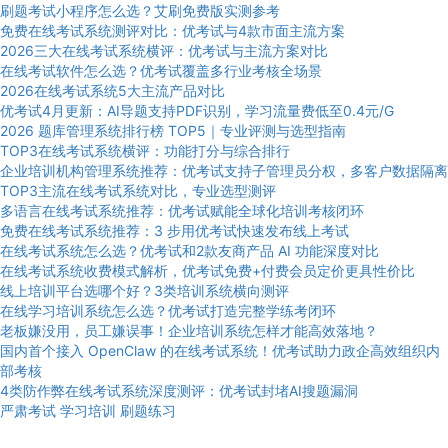
刷题考试小程序怎么选？艾刷免费版实测参考
免费在线考试系统测评对比：优考试与4款市面主流方案
2026三大在线考试系统横评：优考试与主流方案对比
在线考试软件怎么选？优考试覆盖多行业考核全场景
2026在线考试系统5大主流产品对比
优考试4月更新：AI导题支持PDF识别，学习流量费低至0.4元/G
2026 题库管理系统排行榜 TOP5｜专业评测与选型指南
TOP3在线考试系统横评：功能打分与综合排行
企业培训机构管理系统推荐：优考试支持子管理员分权，多客户数据隔离
TOP3主流在线考试系统对比，专业选型测评
多语言在线考试系统推荐：优考试赋能全球化培训考核闭环
免费在线考试系统推荐：3 步用优考试快速发布线上考试
在线考试系统怎么选？优考试和2款友商产品 AI 功能深度对比
在线考试系统收费模式解析，优考试免费+付费会员定价更具性价比
线上培训平台选哪个好？3类培训系统横向测评
在线学习培训系统怎么选？优考试打造完整学练考闭环
老板嫌没用，员工嫌误事！企业培训系统怎样才能高效落地？
国内首个接入 OpenClaw 的在线考试系统！优考试助力政企高效组织内
部考核
4类防作弊在线考试系统深度测评：优考试封堵AI搜题漏洞
严肃考试
学习培训
刷题练习