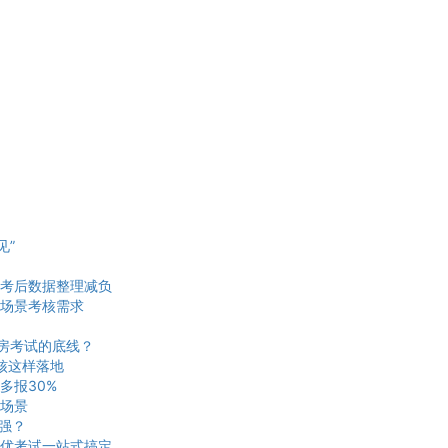
见”
考后数据整理减负
场景考核需求
机房考试的底线？
核这样落地
多报30%
场景
更强？
优考试一站式搞定