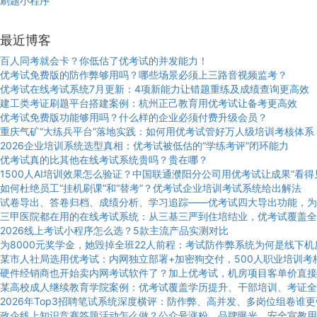
刷题小程序
最近博客
百人同考就会卡？你低估了优考试的并发能力！
优考试免费版的防作弊够用吗？哪些场景必须上三路音视频监考？
优考试在线考试系统7月更新：4项新能力让错题重练及成绩查询更高效
建工类考证刷题平台搭建案例：杭州正己教育用优考试让备考更高效
优考试免费版功能够用吗？什么样的企业必须付费升级会员？
重庆气矿“大练兵平台”落地实践：如何用优考试管好万人级培训考核体系
2026企业培训系统选型真相：优考试被低估的“学练考评”闭环能力
优考试真的比其他在线考试系统贵吗？贵在哪？
1500人AI培训效果怎么验证？中国联通濮阳分公司用优考试让成果“看得
如何杜绝员工“挂机刷课”和“替考”？优考试企业培训考试系统给出解法
试卷导出、答卷归档、成绩分析、学习追踪——优考试四大导出功能，为
三甲医院都在用的在线考试系统：从三基三严到住培结业，优考试覆盖全
2026线上考试小程序怎么选？5款主流产品实测对比
为8000元奖学金，她毁掉全班22人前程：考试防作弊系统为何是线下
某市人社局选用优考试：内网独立部署+加密狗交付，500人职业培训考
硬件经销商也开始卖内网考试软件了？加上优考试，机房项目客单价直接
某高校成人继续教育学院案例：优考试覆盖学历提升、干部培训、考证全
2026年Top3招聘笔试系统深度横评：防作弊、高并发、多岗位组卷谁
政企线上知识竞赛答题活动怎么做？公众号涨粉、品牌曝光、安全宣教用