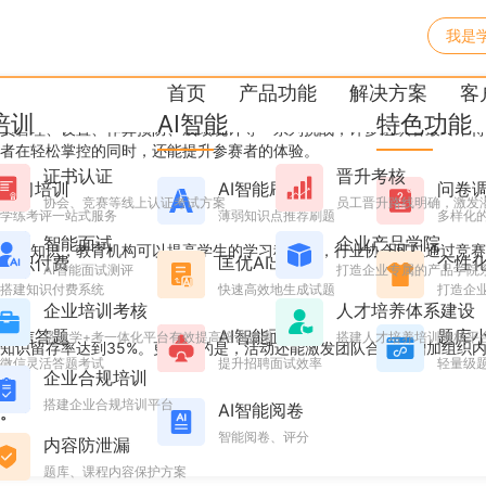
我是
识竞赛系统3天落地一场大赛？
首页
产品功能
解决方案
客
培训
AI智能
特色功能
员管理、设置、作弊预防、成绩统计等一系列挑战，许多组织者最终不得
者在轻松掌控的同时，还能提升参赛者的体验。
证书认证
晋升考核
学习培训
AI智能刷题
问卷
协会、竞赛等线上认证考试方案
员工晋升路线明确，激发
学练考评一站式服务
薄弱知识点推荐刷题
多样化
智能面试
企业产品学院
专业知识，教育机构可以提高学生的学习积极性，行业协会可以通过竞赛
知识付费
匡优AI出题
个性
AI智能面试测评
打造企业专属的产品学院
搭建知识付费系统
快速高效地生成试题
打造企业
企业培训考核
人才培养体系建设
微信答题
AI智能面试
题库
搭建学+考一体化平台有效提高培训效果
搭建人才培养培训考核平
知识留存率达到35%。更重要的是，活动还能激发团队合作、增加组织
微信灵活答题考试
提升招聘面试效率
轻量级
企业合规培训
搭建企业合规培训平台
AI智能阅卷
。
智能阅卷、评分
内容防泄漏
题库、课程内容保护方案