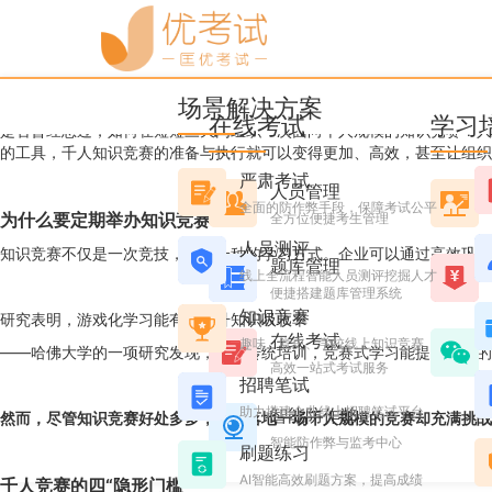
优考试
博客
从0到1000人：如何用知
场景解决方案
Ashley
2025年3月10日 星期一 16:11
阅读 4600
在线考试
学习
是否曾经想过，如何在短短三天内组织一次面向千人规模的知识竞赛？人
的工具，千人知识竞赛的准备与执行就可以变得更加、高效，甚至让组织
严肃考试
人员管理
全面的防作弊手段，保障考试公平
为什么要定期举办知识竞赛？
全方位便捷考生管理
人员测评
知识竞赛不仅是一次竞技，更是一种的学习方式。企业可以通过高效巩固
题库管理
线上全流程智能人员测评挖掘人才
便捷搭建题库管理系统
知识竞赛
研究表明，游戏化学习能有效提升知识吸收率
在线考试
趣味、党史、学校线上知识竞赛
——哈佛大学的一项研究发现，相比传统培训，竞赛式学习能提高学员的
高效一站式考试服务
招聘笔试
助力搭建企业线上招聘笔试平台
智能防作弊
然而，尽管知识竞赛好处多多，真正落地一场千人规模的竞赛却充满挑战
智能防作弊与监考中心
刷题练习
AI智能高效刷题方案，提高成绩
千人竞赛的
四
“隐形门槛”