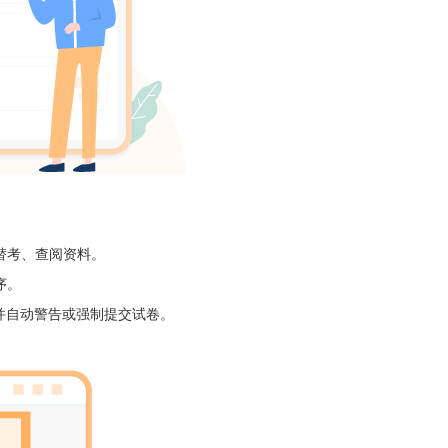
替考、查阅资料。
序。
并自动警告或强制提交试卷。