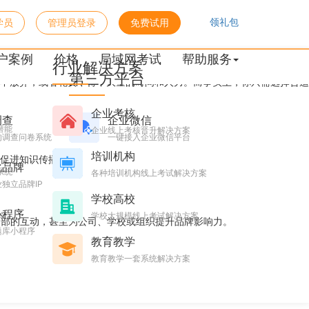
领礼包
学员
管理员登录
免费试用
户案例
价格
局域网考试
帮助服务
行业解决方案
第三方平台
不放弃，或者花费不得不大量的时间和人力。而事实上，你只需选择合适
企业考核
调查
企业微信
潜能
企业线上考核晋升解决方案
的调查问卷系统
一键接入企业微信平台
培训机构
促进知识传播。
化品牌
系统
各种培训机构线上考试解决方案
独立品牌IP
学校高校
小程序
台
学校大规模线上考试解决方案
内部的互动，甚至为公司、学校或组织提升品牌影响力。
题库小程序
教育教学
教育教学一套系统解决方案