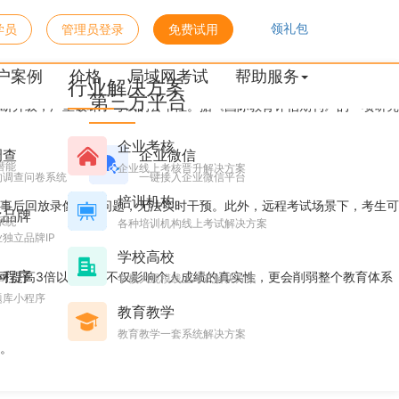
领礼包
学员
管理员登录
免费试用
户案例
价格
局域网考试
帮助服务
行业解决方案
第三方平台
断升级，严重破坏了考试的公平性。据《国际教育评估期刊》的一项研究
企业考核
调查
企业微信
潜能
企业线上考核晋升解决方案
的调查问卷系统
一键接入企业微信平台
培训机构
事后回放录像发现问题，无法实时干预。此外，远程考试场景下，考生可
化品牌
系统
各种培训机构线上考试解决方案
独立品牌IP
学校高校
小程序
可提高3倍以上。这不仅影响个人成绩的真实性，更会削弱整个教育体系
台
学校大规模线上考试解决方案
题库小程序
教育教学
教育教学一套系统解决方案
。