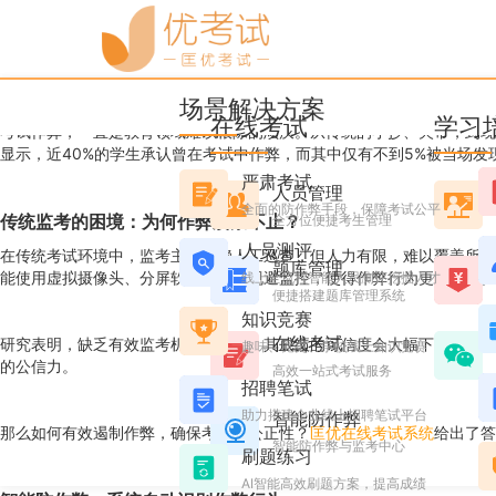
优考试
博客
作弊克星来了！智能监考系
场景解决方案
Ashley
2025年4月18日 星期五 16:41
阅读 7004
在线考试
学习
考试作弊，一直是教育领域难以根除的顽疾。从传统的小抄、夹带，到现
显示，近40%的学生承认曾在考试中作弊，而其中仅有不到5%被当场
严肃考试
人员管理
全面的防作弊手段，保障考试公平
传统监考的困境：为何作弊屡禁不止？
全方位便捷考生管理
人员测评
在传统考试环境中，监考主要依赖人工巡查，但人力有限，难以覆盖所有
题库管理
能使用虚拟摄像头、分屏软件等手段规避监控，使得作弊行为更加隐蔽。
线上全流程智能人员测评挖掘人才
便捷搭建题库管理系统
知识竞赛
在线考试
研究表明，缺乏有效监考机制的考试，其成绩的可信度会大幅下降。美国
趣味、党史、学校线上知识竞赛
的公信力。
高效一站式考试服务
招聘笔试
助力搭建企业线上招聘笔试平台
智能防作弊
那么如何有效遏制作弊，确保考试的公正性？
匡优在线考试系统
给出了答
智能防作弊与监考中心
刷题练习
AI智能高效刷题方案，提高成绩