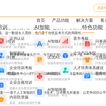
我是
统，让考试回归公平竞争
首页
产品功能
解决方案
客
培训
AI智能
特色功能
代的高科技作弊手段，如无线耳机、远程代考、屏幕共享等，作弊方式不
发现。这一数据令人震惊，也凸显了传统监考方式的局限性。
证书认证
晋升考核
学习培训
AI智能刷题
问卷
协会、竞赛等线上认证考试方案
员工晋升路线明确，激发
学练考评一站式服务
薄弱知识点推荐刷题
多样化
智能面试
企业产品学院
考生。即便采用摄像头监控，由于缺乏智能分析能力，监考者往往只能在
知识付费
匡优AI出题
个性
AI智能面试测评
打造企业专属的产品学院
搭建知识付费系统
快速高效地生成试题
打造企业
企业培训考核
人才培养体系建设
微信答题
AI智能面试
题库
教育考试服务中心（ETS）的实验发现，在无严格监考的环境下，作弊率
搭建学+考一体化平台有效提高培训效果
搭建人才培养培训考核平
微信灵活答题考试
提升招聘面试效率
轻量级
企业合规培训
搭建企业合规培训平台
AI智能阅卷
案——基于人工智能的智能监考技术，让作弊无所遁形，让竞争回归公平
智能阅卷、评分
内容防泄漏
题库、课程内容保护方案