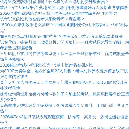
优考试免费版功能够用吗？什么样的企业必须付费升级会员？
重庆气矿“大练兵平台”落地实践：如何用优考试管好万人级培训考核体系
2026企业培训系统选型真相：优考试被低估的“学练考评”闭环能力
优考试真的比其他在线考试系统贵吗？贵在哪？
1500人AI培训效果怎么验证？中国联通濮阳分公司用优考试让成果“看得
见”
如何杜绝员工“挂机刷课”和“替考”？优考试企业培训考试系统给出解法
试卷导出、答卷归档、成绩分析、学习追踪——优考试四大导出功能，为
考后数据整理减负
三甲医院都在用的在线考试系统：从三基三严到住培结业，优考试覆盖全
场景考核需求
2026线上考试小程序怎么选？5款主流产品实测对比
为8000元奖学金，她毁掉全班22人前程：考试防作弊系统为何是线下机
房考试的底线？
某市人社局选用优考试：内网独立部署+加密狗交付，500人职业培训考
核这样落地
硬件经销商也开始卖内网考试软件了？加上优考试，机房项目客单价直接
多报30%
某高校成人继续教育学院案例：优考试覆盖学历提升、干部培训、考证全
场景
2026年Top3招聘笔试系统深度横评：防作弊、高并发、多岗位组卷谁更
强？
政企线上知识竞赛答题活动怎么做？公众号涨粉、品牌曝光、安全宣教用