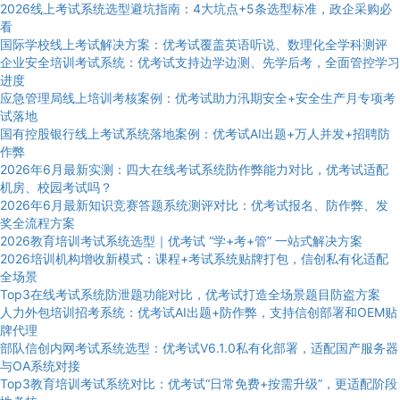
2026线上考试系统选型避坑指南：4大坑点+5条选型标准，政企采购必
看
国际学校线上考试解决方案：优考试覆盖英语听说、数理化全学科测评
企业安全培训考试系统：优考试支持边学边测、先学后考，全面管控学习
进度
应急管理局线上培训考核案例：优考试助力汛期安全+安全生产月专项考
试落地
国有控股银行线上考试系统落地案例：优考试AI出题+万人并发+招聘防
作弊
2026年6月最新实测：四大在线考试系统防作弊能力对比，优考试适配
机房、校园考试吗？
2026年6月最新知识竞赛答题系统测评对比：优考试报名、防作弊、发
奖全流程方案
2026教育培训考试系统选型｜优考试 “学+考+管” 一站式解决方案
2026培训机构增收新模式：课程+考试系统贴牌打包，信创私有化适配
全场景
Top3在线考试系统防泄题功能对比，优考试打造全场景题目防盗方案
人力外包培训招考系统：优考试AI出题+防作弊，支持信创部署和OEM贴
牌代理
部队信创内网考试系统选型：优考试V6.1.0私有化部署，适配国产服务器
与OA系统对接
Top3教育培训考试系统对比：优考试“日常免费+按需升级”，更适配阶段