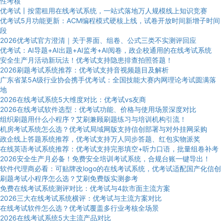
性考核
优考试丨按需租用在线考试系统，一站式落地万人规模线上知识竞赛
优考试5月功能更新：ACM编程模式硬核上线，试卷开放时间新增子时间
段
2026优考试官方澄清｜关于界面、组卷、公式三类不实测评回应
优考试：AI导题+AI出题+AI监考+AI阅卷，政企校通用的在线考试系统
安全生产月活动新玩法！优考试支持隐患排查拍照答题！
2026刷题考试系统推荐：优考试支持音视频题目及解析
广东省某5A级行业协会携手优考试：全国技能大赛内网理论考试圆满落
地
2026在线考试系统5大维度对比：优考试vs友商
2026在线考试软件选型：优考试功能、价格与使用场景深度对比
组织刷题用什么小程序？艾刷兼顾刷题练习与培训机构引流！
机房考试系统怎么选？优考试局域网版支持信创部署与对外挂网采购
政企线上答题系统推荐，优考试支持万人同步答题、红包实物派奖
在线英语考试系统推荐：优考试支持完形填空+听力口语，批量组卷补考
2026安全生产月必备！免费安全培训考试系统，合规台账一键导出！
软件代理商必看：可贴牌改logo的在线考试系统，优考试适配国产化信创
刷题考试小程序怎么选？艾刷免费版实测参考
免费在线考试系统测评对比：优考试与4款市面主流方案
2026三大在线考试系统横评：优考试与主流方案对比
在线考试软件怎么选？优考试覆盖多行业考核全场景
2026在线考试系统5大主流产品对比