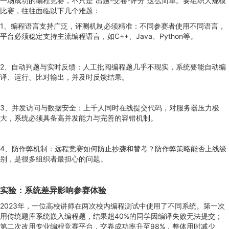
一场成功的编程竞赛，不只是“出题-交卷-评分”这么简单。要组织大规模
比赛，往往面临以下几个难题：
1、编程语言支持广泛，评测机制必须精准：不同参赛者使用不同语言，
平台必须稳定支持主流编程语言，如C++、Java、Python等。
2、自动判题与实时反馈：人工批阅编程题几乎不现实，系统要能自动编
译、运行、比对输出，并及时反馈结果。
3、并发访问与数据安全：上千人同时在线提交代码，对服务器压力极
大，系统必须具备高并发能力与完善的容错机制。
4、防作弊机制：远程竞赛如何防止抄袭和替考？防作弊策略能否上线级
别，是很多组织者最担心的问题。
实验：系统差异影响参赛体验
2023年，一位高校讲师在两次校内编程测试中使用了不同系统。第一次
用传统题库系统嵌入编程题，结果超40%的同学因编译失败无法提交；
第二次改用专业编程竞赛平台，交卷成功率升至98%，整体用时减少