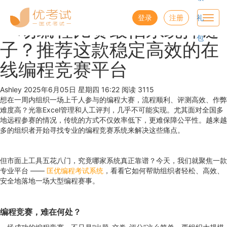
优考试
博客
登录
注册
礼
Toggl
一场编程比赛最怕系统掉链
navig
包
子？推荐这款稳定高效的在
线编程竞赛平台
Ashley
2025年6月05日 星期四 16:22
阅读 3115
想在一周内组织一场上千人参与的编程大赛，流程顺利、评测高效、作弊
难度高？光靠Excel管理和人工评判，几乎不可能实现。尤其面对全国多
地远程参赛的情况，传统的方式不仅效率低下，更难保障公平性。越来越
多的组织者开始寻找专业的编程竞赛系统来解决这些痛点。
但市面上工具五花八门，究竟哪家系统真正靠谱？今天，我们就聚焦一款
专业平台 ——
匡优编程考试系统
，看看它如何帮助组织者轻松、高效、
安全地落地一场大型编程赛事。
编程竞赛，难在何处？