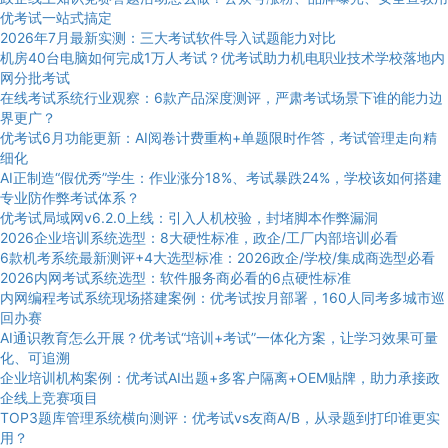
优考试一站式搞定
2026年7月最新实测：三大考试软件导入试题能力对比
机房40台电脑如何完成1万人考试？优考试助力机电职业技术学校落地内
网分批考试
在线考试系统行业观察：6款产品深度测评，严肃考试场景下谁的能力边
界更广？
优考试6月功能更新：AI阅卷计费重构+单题限时作答，考试管理走向精
细化
AI正制造“假优秀”学生：作业涨分18%、考试暴跌24%，学校该如何搭建
专业防作弊考试体系？
优考试局域网v6.2.0上线：引入人机校验，封堵脚本作弊漏洞
2026企业培训系统选型：8大硬性标准，政企/工厂内部培训必看
6款机考系统最新测评+4大选型标准：2026政企/学校/集成商选型必看
2026内网考试系统选型：软件服务商必看的6点硬性标准
内网编程考试系统现场搭建案例：优考试按月部署，160人同考多城市巡
回办赛
AI通识教育怎么开展？优考试“培训+考试”一体化方案，让学习效果可量
化、可追溯
企业培训机构案例：优考试AI出题+多客户隔离+OEM贴牌，助力承接政
企线上竞赛项目
TOP3题库管理系统横向测评：优考试vs友商A/B，从录题到打印谁更实
用？