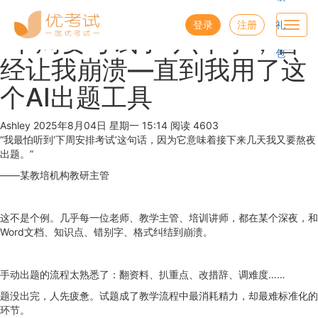
优考试
博客
登录
注册
礼
Toggl
“下周要考试了”六个字，曾
navig
包
经让我崩溃—直到我用了这
个AI出题工具
Ashley
2025年8月04日 星期一 15:14
阅读 4603
“我最怕听到‘下周安排考试’这句话，因为它意味着接下来几天我又要熬夜
出题。”
——某教培机构教研主管
这不是个例。几乎每一位老师、教学主管、培训讲师，都在某个深夜，和
Word文档、知识点、错别字、格式纠结到崩溃。
手动出题的流程太熟悉了：翻资料、扒重点、改措辞、调难度……
题没出完，人先疲惫。试题成了教学流程中最消耗精力，却最难标准化的
环节。