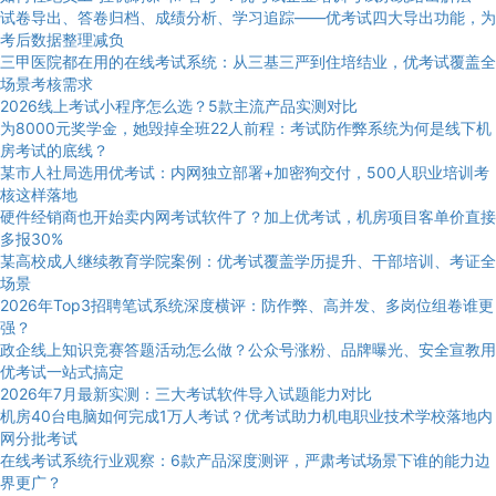
试卷导出、答卷归档、成绩分析、学习追踪——优考试四大导出功能，为
考后数据整理减负
三甲医院都在用的在线考试系统：从三基三严到住培结业，优考试覆盖全
场景考核需求
2026线上考试小程序怎么选？5款主流产品实测对比
为8000元奖学金，她毁掉全班22人前程：考试防作弊系统为何是线下机
房考试的底线？
某市人社局选用优考试：内网独立部署+加密狗交付，500人职业培训考
核这样落地
硬件经销商也开始卖内网考试软件了？加上优考试，机房项目客单价直接
多报30%
某高校成人继续教育学院案例：优考试覆盖学历提升、干部培训、考证全
场景
2026年Top3招聘笔试系统深度横评：防作弊、高并发、多岗位组卷谁更
强？
政企线上知识竞赛答题活动怎么做？公众号涨粉、品牌曝光、安全宣教用
优考试一站式搞定
2026年7月最新实测：三大考试软件导入试题能力对比
机房40台电脑如何完成1万人考试？优考试助力机电职业技术学校落地内
网分批考试
在线考试系统行业观察：6款产品深度测评，严肃考试场景下谁的能力边
界更广？