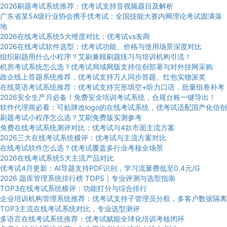
2026刷题考试系统推荐：优考试支持音视频题目及解析
广东省某5A级行业协会携手优考试：全国技能大赛内网理论考试圆满落
地
2026在线考试系统5大维度对比：优考试vs友商
2026在线考试软件选型：优考试功能、价格与使用场景深度对比
组织刷题用什么小程序？艾刷兼顾刷题练习与培训机构引流！
机房考试系统怎么选？优考试局域网版支持信创部署与对外挂网采购
政企线上答题系统推荐，优考试支持万人同步答题、红包实物派奖
在线英语考试系统推荐：优考试支持完形填空+听力口语，批量组卷补考
2026安全生产月必备！免费安全培训考试系统，合规台账一键导出！
软件代理商必看：可贴牌改logo的在线考试系统，优考试适配国产化信创
刷题考试小程序怎么选？艾刷免费版实测参考
免费在线考试系统测评对比：优考试与4款市面主流方案
2026三大在线考试系统横评：优考试与主流方案对比
在线考试软件怎么选？优考试覆盖多行业考核全场景
2026在线考试系统5大主流产品对比
优考试4月更新：AI导题支持PDF识别，学习流量费低至0.4元/G
2026 题库管理系统排行榜 TOP5｜专业评测与选型指南
TOP3在线考试系统横评：功能打分与综合排行
企业培训机构管理系统推荐：优考试支持子管理员分权，多客户数据隔离
TOP3主流在线考试系统对比，专业选型测评
多语言在线考试系统推荐：优考试赋能全球化培训考核闭环