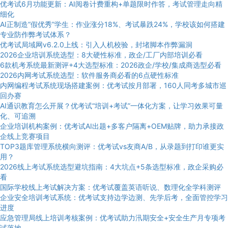
优考试6月功能更新：AI阅卷计费重构+单题限时作答，考试管理走向精
细化
AI正制造“假优秀”学生：作业涨分18%、考试暴跌24%，学校该如何搭建
专业防作弊考试体系？
优考试局域网v6.2.0上线：引入人机校验，封堵脚本作弊漏洞
2026企业培训系统选型：8大硬性标准，政企/工厂内部培训必看
6款机考系统最新测评+4大选型标准：2026政企/学校/集成商选型必看
2026内网考试系统选型：软件服务商必看的6点硬性标准
内网编程考试系统现场搭建案例：优考试按月部署，160人同考多城市巡
回办赛
AI通识教育怎么开展？优考试“培训+考试”一体化方案，让学习效果可量
化、可追溯
企业培训机构案例：优考试AI出题+多客户隔离+OEM贴牌，助力承接政
企线上竞赛项目
TOP3题库管理系统横向测评：优考试vs友商A/B，从录题到打印谁更实
用？
2026线上考试系统选型避坑指南：4大坑点+5条选型标准，政企采购必
看
国际学校线上考试解决方案：优考试覆盖英语听说、数理化全学科测评
企业安全培训考试系统：优考试支持边学边测、先学后考，全面管控学习
进度
应急管理局线上培训考核案例：优考试助力汛期安全+安全生产月专项考
试落地