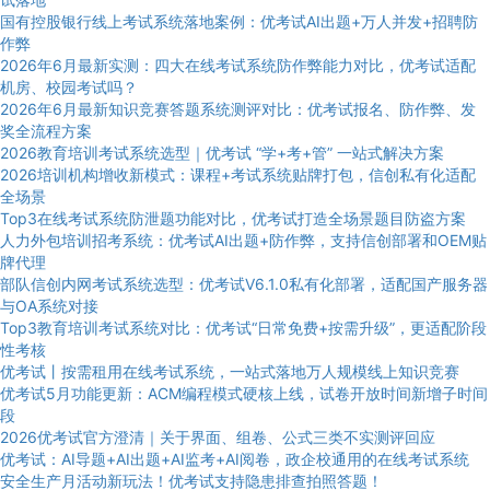
国有控股银行线上考试系统落地案例：优考试AI出题+万人并发+招聘防
作弊
2026年6月最新实测：四大在线考试系统防作弊能力对比，优考试适配
机房、校园考试吗？
2026年6月最新知识竞赛答题系统测评对比：优考试报名、防作弊、发
奖全流程方案
2026教育培训考试系统选型｜优考试 “学+考+管” 一站式解决方案
2026培训机构增收新模式：课程+考试系统贴牌打包，信创私有化适配
全场景
Top3在线考试系统防泄题功能对比，优考试打造全场景题目防盗方案
人力外包培训招考系统：优考试AI出题+防作弊，支持信创部署和OEM贴
牌代理
部队信创内网考试系统选型：优考试V6.1.0私有化部署，适配国产服务器
与OA系统对接
Top3教育培训考试系统对比：优考试“日常免费+按需升级”，更适配阶段
性考核
优考试丨按需租用在线考试系统，一站式落地万人规模线上知识竞赛
优考试5月功能更新：ACM编程模式硬核上线，试卷开放时间新增子时间
段
2026优考试官方澄清｜关于界面、组卷、公式三类不实测评回应
优考试：AI导题+AI出题+AI监考+AI阅卷，政企校通用的在线考试系统
安全生产月活动新玩法！优考试支持隐患排查拍照答题！