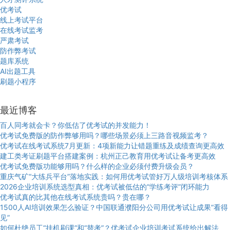
优考试
线上考试平台
在线考试监考
严肃考试
防作弊考试
题库系统
AI出题工具
刷题小程序
最近博客
百人同考就会卡？你低估了优考试的并发能力！
优考试免费版的防作弊够用吗？哪些场景必须上三路音视频监考？
优考试在线考试系统7月更新：4项新能力让错题重练及成绩查询更高效
建工类考证刷题平台搭建案例：杭州正己教育用优考试让备考更高效
优考试免费版功能够用吗？什么样的企业必须付费升级会员？
重庆气矿“大练兵平台”落地实践：如何用优考试管好万人级培训考核体系
2026企业培训系统选型真相：优考试被低估的“学练考评”闭环能力
优考试真的比其他在线考试系统贵吗？贵在哪？
1500人AI培训效果怎么验证？中国联通濮阳分公司用优考试让成果“看得
见”
如何杜绝员工“挂机刷课”和“替考”？优考试企业培训考试系统给出解法