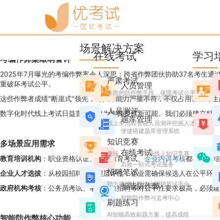
优考试
博客
17人作弊混入事业单位！
场景解决方案
Candice
2025年9月25日 星期四 09:37
阅读 2891
在线考试
学习
考编作弊案敲响警钟
2025年7月曝光的考编作弊案令人深思：跨省作弊团伙协助37名考生通
严肃考试
重破坏考试公平。
人员管理
全面的防作弊手段，保障考试公平
全方位便捷考生管理
这些作弊者成绩"断崖式"领先，与实际能力严重不符，不仅占用诚信考
人员测评
数字化时代线上考试日益普及，也为作弊提供新可能。我们必须建立科学
题库管理
线上全流程智能人员测评挖掘人才
便捷搭建题库管理系统
知识竞赛
多场景应用需求
在线考试
趣味、党史、学校线上知识竞赛
教育培训机构
：职业资格认证、学历教育考试、
企业内训考核
都需确保结
高效一站式考试服务
招聘笔试
企业人才选拔
：从校园招聘到管理层评估，企业需确保候选人在公平环境
助力搭建企业线上招聘笔试平台
智能防作弊
政府机构考核
：公务员考试、事业单位招聘等对公平性要求极高，必须建
智能防作弊与监考中心
刷题练习
AI智能高效刷题方案，提高成绩
智能防作弊核心功能