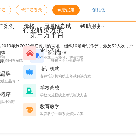
领礼包
学员
管理员登录
免费试用
户案例
价格
局域网考试
帮助服务
行业解决方案
第三方平台
019年到2023年横跨川渝两地，组织16场考试作弊，涉及52人次，严
企业考核
调查
企业微信
潜能
企业线上考核晋升解决方案
的调查问卷系统
一键接入企业微信平台
钟。
培训机构
化品牌
系统
各种培训机构线上考试解决方案
独立品牌IP
学校高校
小程序
台
学校大规模线上考试解决方案
题库小程序
教育教学
教育教学一套系统解决方案