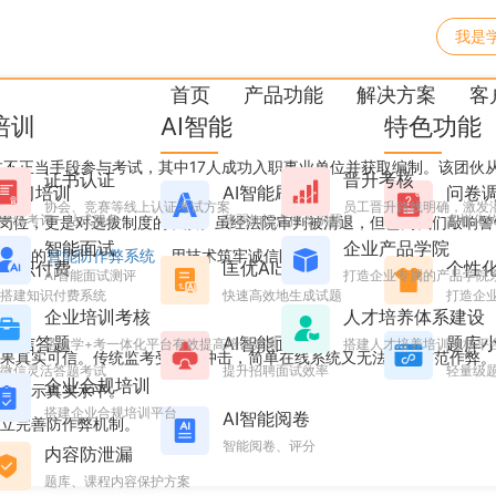
我是
线上考试防作弊刻不容缓！
首页
产品功能
解决方案
客
培训
AI智能
特色功能
过不正当手段参与考试，其中17人成功入职事业单位并获取编制。该团伙从2
证书认证
晋升考核
学习培训
AI智能刷题
问卷
协会、竞赛等线上认证考试方案
员工晋升路线明确，激发
学练考评一站式服务
薄弱知识点推荐刷题
多样化
生岗位，更是对选拔制度的亵渎。虽经法院审判被清退，但已为我们敲响警
智能面试
企业产品学院
严密的
智能防作弊系统
，用技术筑牢诚信防线。
知识付费
匡优AI出题
个性
AI智能面试测评
打造企业专属的产品学院
搭建知识付费系统
快速高效地生成试题
打造企业
企业培训考核
人才培养体系建设
微信答题
AI智能面试
题库
搭建学+考一体化平台有效提高培训效果
搭建人才培养培训考核平
果真实可信。传统监考受疫情冲击，简单在线系统又无法有效防范作弊。
微信灵活答题考试
提升招聘面试效率
轻量级
企业合规培训
下展示真实水平。
搭建企业合规培训平台
AI智能阅卷
立完善防作弊机制。
智能阅卷、评分
内容防泄漏
题库、课程内容保护方案