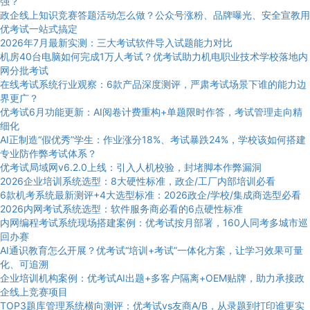
强？
政企线上知识竞赛答题活动怎么做？公众号涨粉、品牌曝光、安全宣教用
优考试一站式搞定
2026年7月最新实测：三大考试软件导入试题能力对比
机房40台电脑如何完成1万人考试？优考试助力机电职业技术学校落地内
网分批考试
在线考试系统行业观察：6款产品深度测评，严肃考试场景下谁的能力边
界更广？
优考试6月功能更新：AI阅卷计费重构+单题限时作答，考试管理走向精
细化
AI正制造“假优秀”学生：作业涨分18%、考试暴跌24%，学校该如何搭建
专业防作弊考试体系？
优考试局域网v6.2.0上线：引入人机校验，封堵脚本作弊漏洞
2026企业培训系统选型：8大硬性标准，政企/工厂内部培训必看
6款机考系统最新测评+4大选型标准：2026政企/学校/集成商选型必看
2026内网考试系统选型：软件服务商必看的6点硬性标准
内网编程考试系统现场搭建案例：优考试按月部署，160人同考多城市巡
回办赛
AI通识教育怎么开展？优考试“培训+考试”一体化方案，让学习效果可量
化、可追溯
企业培训机构案例：优考试AI出题+多客户隔离+OEM贴牌，助力承接政
企线上竞赛项目
TOP3题库管理系统横向测评：优考试vs友商A/B，从录题到打印谁更实