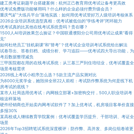
建工类考证刷题平台搭建案例：杭州正己教育用优考试让备考更高效
优考试免费版功能够用吗？什么样的企业必须付费升级会员？
重庆气矿“大练兵平台”落地实践：如何用优考试管好万人级培训考核体系
2026企业培训系统选型真相：优考试被低估的“学练考评”闭环能力
优考试真的比其他在线考试系统贵吗？贵在哪？
1500人AI培训效果怎么验证？中国联通濮阳分公司用优考试让成果“看得
见”
如何杜绝员工“挂机刷课”和“替考”？优考试企业培训考试系统给出解法
试卷导出、答卷归档、成绩分析、学习追踪——优考试四大导出功能，为
考后数据整理减负
三甲医院都在用的在线考试系统：从三基三严到住培结业，优考试覆盖全
场景考核需求
2026线上考试小程序怎么选？5款主流产品实测对比
为8000元奖学金，她毁掉全班22人前程：考试防作弊系统为何是线下机
房考试的底线？
某市人社局选用优考试：内网独立部署+加密狗交付，500人职业培训考
核这样落地
硬件经销商也开始卖内网考试软件了？加上优考试，机房项目客单价直接
多报30%
某高校成人继续教育学院案例：优考试覆盖学历提升、干部培训、考证全
场景
2026年Top3招聘笔试系统深度横评：防作弊、高并发、多岗位组卷谁更