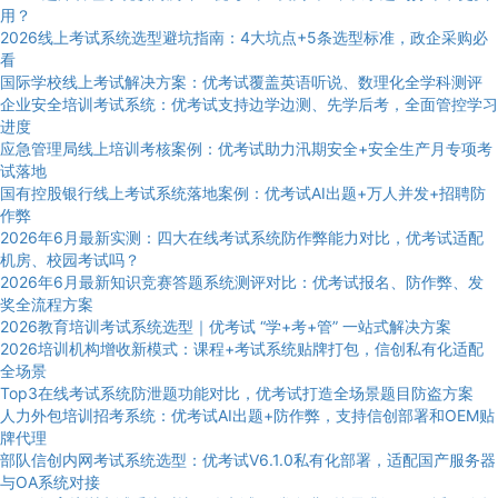
用？
2026线上考试系统选型避坑指南：4大坑点+5条选型标准，政企采购必
看
国际学校线上考试解决方案：优考试覆盖英语听说、数理化全学科测评
企业安全培训考试系统：优考试支持边学边测、先学后考，全面管控学习
进度
应急管理局线上培训考核案例：优考试助力汛期安全+安全生产月专项考
试落地
国有控股银行线上考试系统落地案例：优考试AI出题+万人并发+招聘防
作弊
2026年6月最新实测：四大在线考试系统防作弊能力对比，优考试适配
机房、校园考试吗？
2026年6月最新知识竞赛答题系统测评对比：优考试报名、防作弊、发
奖全流程方案
2026教育培训考试系统选型｜优考试 “学+考+管” 一站式解决方案
2026培训机构增收新模式：课程+考试系统贴牌打包，信创私有化适配
全场景
Top3在线考试系统防泄题功能对比，优考试打造全场景题目防盗方案
人力外包培训招考系统：优考试AI出题+防作弊，支持信创部署和OEM贴
牌代理
部队信创内网考试系统选型：优考试V6.1.0私有化部署，适配国产服务器
与OA系统对接