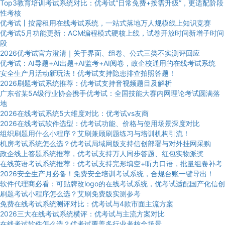
Top3教育培训考试系统对比：优考试“日常免费+按需升级”，更适配阶段
性考核
优考试丨按需租用在线考试系统，一站式落地万人规模线上知识竞赛
优考试5月功能更新：ACM编程模式硬核上线，试卷开放时间新增子时间
段
2026优考试官方澄清｜关于界面、组卷、公式三类不实测评回应
优考试：AI导题+AI出题+AI监考+AI阅卷，政企校通用的在线考试系统
安全生产月活动新玩法！优考试支持隐患排查拍照答题！
2026刷题考试系统推荐：优考试支持音视频题目及解析
广东省某5A级行业协会携手优考试：全国技能大赛内网理论考试圆满落
地
2026在线考试系统5大维度对比：优考试vs友商
2026在线考试软件选型：优考试功能、价格与使用场景深度对比
组织刷题用什么小程序？艾刷兼顾刷题练习与培训机构引流！
机房考试系统怎么选？优考试局域网版支持信创部署与对外挂网采购
政企线上答题系统推荐，优考试支持万人同步答题、红包实物派奖
在线英语考试系统推荐：优考试支持完形填空+听力口语，批量组卷补考
2026安全生产月必备！免费安全培训考试系统，合规台账一键导出！
软件代理商必看：可贴牌改logo的在线考试系统，优考试适配国产化信创
刷题考试小程序怎么选？艾刷免费版实测参考
免费在线考试系统测评对比：优考试与4款市面主流方案
2026三大在线考试系统横评：优考试与主流方案对比
在线考试软件怎么选？优考试覆盖多行业考核全场景