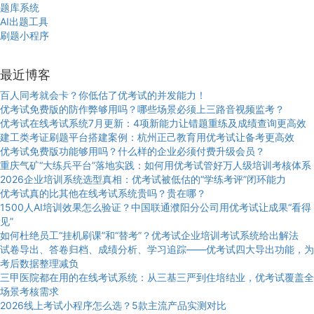
题库系统
AI出题工具
刷题小程序
最近博客
百人同考就会卡？你低估了优考试的并发能力！
优考试免费版的防作弊够用吗？哪些场景必须上三路音视频监考？
优考试在线考试系统7月更新：4项新能力让错题重练及成绩查询更高效
建工类考证刷题平台搭建案例：杭州正己教育用优考试让备考更高效
优考试免费版功能够用吗？什么样的企业必须付费升级会员？
重庆气矿“大练兵平台”落地实践：如何用优考试管好万人级培训考核体系
2026企业培训系统选型真相：优考试被低估的“学练考评”闭环能力
优考试真的比其他在线考试系统贵吗？贵在哪？
1500人AI培训效果怎么验证？中国联通濮阳分公司用优考试让成果“看得
见”
如何杜绝员工“挂机刷课”和“替考”？优考试企业培训考试系统给出解法
试卷导出、答卷归档、成绩分析、学习追踪——优考试四大导出功能，为
考后数据整理减负
三甲医院都在用的在线考试系统：从三基三严到住培结业，优考试覆盖全
场景考核需求
2026线上考试小程序怎么选？5款主流产品实测对比