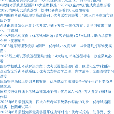
6款机考系统最新测评+4大选型标准：2026政企/学校/集成商选型必看
2026内网考试系统选型：软件服务商必看的6点硬性标准
内网编程考试系统现场搭建案例：优考试按月部署，160人同考多城市巡
回办赛
AI通识教育怎么开展？优考试“培训+考试”一体化方案，让学习效果可量
化、可追溯
企业培训机构案例：优考试AI出题+多客户隔离+OEM贴牌，助力承接政
企线上竞赛项目
TOP3题库管理系统横向测评：优考试vs友商A/B，从录题到打印谁更实
用？
2026线上考试系统选型避坑指南：4大坑点+5条选型标准，政企采购必
看
国际学校线上考试解决方案：优考试覆盖英语听说、数理化全学科测评
企业安全培训考试系统：优考试支持边学边测、先学后考，全面管控学习
进度
应急管理局线上培训考核案例：优考试助力汛期安全+安全生产月专项考
试落地
国有控股银行线上考试系统落地案例：优考试AI出题+万人并发+招聘防
作弊
2026年6月最新实测：四大在线考试系统防作弊能力对比，优考试适配
机房、校园考试吗？
2026年6月最新知识竞赛答题系统测评对比：优考试报名、防作弊、发