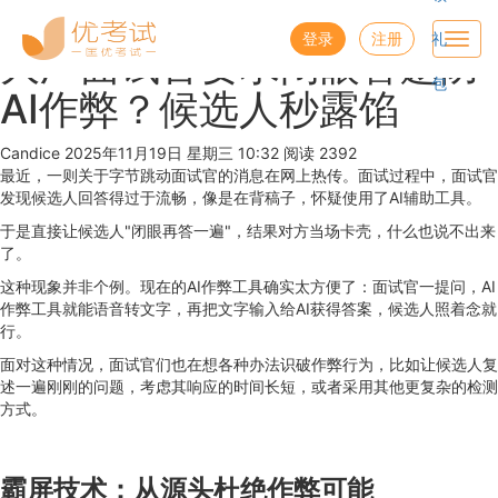
优考试
博客
登录
注册
礼
Toggl
大厂面试官要求闭眼答题防
navig
包
AI作弊？候选人秒露馅
Candice
2025年11月19日 星期三 10:32
阅读 2392
最近，一则关于字节跳动面试官的消息在网上热传。面试过程中，面试官
发现候选人回答得过于流畅，像是在背稿子，怀疑使用了AI辅助工具。
于是直接让候选人"闭眼再答一遍"，结果对方当场卡壳，什么也说不出来
了。
这种现象并非个例。现在的AI作弊工具确实太方便了：面试官一提问，AI
作弊工具就能语音转文字，再把文字输入给AI获得答案，候选人照着念就
行。
面对这种情况，面试官们也在想各种办法识破作弊行为，比如让候选人复
述一遍刚刚的问题，考虑其响应的时间长短，或者采用其他更复杂的检测
方式。
霸屏技术：从源头杜绝作弊可能