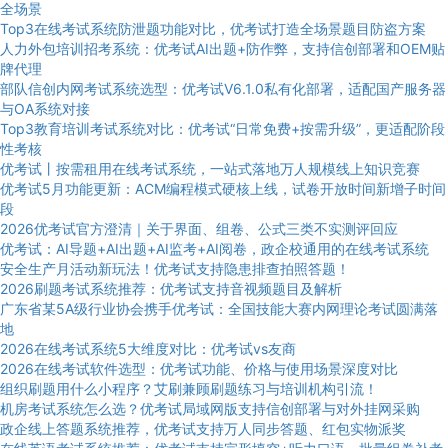
全场景
Top3在线考试系统防泄题功能对比，优考试打造全场景题目防盗方案
人力外包培训招考系统：优考试AI出题+防作弊，支持信创部署和OEM贴
牌代理
部队信创内网考试系统选型：优考试V6.1.0私有化部署，适配国产服务器
与OA系统对接
Top3教育培训考试系统对比：优考试“日常免费+按需升级”，更适配阶段
性考核
优考试丨按需租用在线考试系统，一站式落地万人规模线上知识竞赛
优考试5月功能更新：ACM编程模式硬核上线，试卷开放时间新增子时间
段
2026优考试官方澄清｜关于界面、组卷、公式三类不实测评回应
优考试：AI导题+AI出题+AI监考+AI阅卷，政企校通用的在线考试系统
安全生产月活动新玩法！优考试支持隐患排查拍照答题！
2026刷题考试系统推荐：优考试支持音视频题目及解析
广东省某5A级行业协会携手优考试：全国技能大赛内网理论考试圆满落
地
2026在线考试系统5大维度对比：优考试vs友商
2026在线考试软件选型：优考试功能、价格与使用场景深度对比
组织刷题用什么小程序？艾刷兼顾刷题练习与培训机构引流！
机房考试系统怎么选？优考试局域网版支持信创部署与对外挂网采购
政企线上答题系统推荐，优考试支持万人同步答题、红包实物派奖