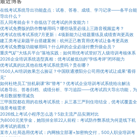
最近博客
在线考试系统导出功能盘点：试卷、答卷、成绩、学习记录——各平台能
导出什么？
百人同考就会卡？你低估了优考试的并发能力！
优考试免费版的防作弊够用吗？哪些场景必须上三路音视频监考？
优考试在线考试系统7月更新：4项新能力让错题重练及成绩查询更高效
建工类考证刷题平台搭建案例：杭州正己教育用优考试让备考更高效
优考试免费版功能够用吗？什么样的企业必须付费升级会员？
重庆气矿“大练兵平台”落地实践：如何用优考试管好万人级培训考核体系
2026企业培训系统选型真相：优考试被低估的“学练考评”闭环能力
优考试真的比其他在线考试系统贵吗？贵在哪？
1500人AI培训效果怎么验证？中国联通濮阳分公司用优考试让成果“看得
见”
如何杜绝员工“挂机刷课”和“替考”？优考试企业培训考试系统给出解法
试卷导出、答卷归档、成绩分析、学习追踪——优考试四大导出功能，为
考后数据整理减负
三甲医院都在用的在线考试系统：从三基三严到住培结业，优考试覆盖全
场景考核需求
2026线上考试小程序怎么选？5款主流产品实测对比
为8000元奖学金，她毁掉全班22人前程：考试防作弊系统为何是线下机
房考试的底线？
某市人社局选用优考试：内网独立部署+加密狗交付，500人职业培训考