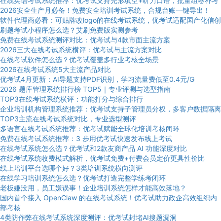
在线英语考试系统推荐：优考试支持完形填空+听力口语，批量组卷补考
2026安全生产月必备！免费安全培训考试系统，合规台账一键导出！
软件代理商必看：可贴牌改logo的在线考试系统，优考试适配国产化信创
刷题考试小程序怎么选？艾刷免费版实测参考
免费在线考试系统测评对比：优考试与4款市面主流方案
2026三大在线考试系统横评：优考试与主流方案对比
在线考试软件怎么选？优考试覆盖多行业考核全场景
2026在线考试系统5大主流产品对比
优考试4月更新：AI导题支持PDF识别，学习流量费低至0.4元/G
2026 题库管理系统排行榜 TOP5｜专业评测与选型指南
TOP3在线考试系统横评：功能打分与综合排行
企业培训机构管理系统推荐：优考试支持子管理员分权，多客户数据隔离
TOP3主流在线考试系统对比，专业选型测评
多语言在线考试系统推荐：优考试赋能全球化培训考核闭环
免费在线考试系统推荐：3 步用优考试快速发布线上考试
在线考试系统怎么选？优考试和2款友商产品 AI 功能深度对比
在线考试系统收费模式解析，优考试免费+付费会员定价更具性价比
线上培训平台选哪个好？3类培训系统横向测评
在线学习培训系统怎么选？优考试打造完整学练考闭环
老板嫌没用，员工嫌误事！企业培训系统怎样才能高效落地？
国内首个接入 OpenClaw 的在线考试系统！优考试助力政企高效组织内
部考核
4类防作弊在线考试系统深度测评：优考试封堵AI搜题漏洞