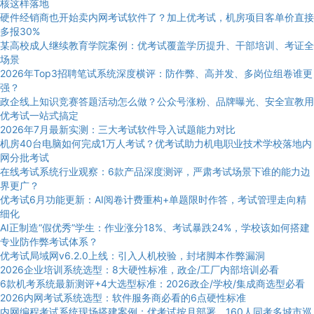
核这样落地
硬件经销商也开始卖内网考试软件了？加上优考试，机房项目客单价直接
多报30%
某高校成人继续教育学院案例：优考试覆盖学历提升、干部培训、考证全
场景
2026年Top3招聘笔试系统深度横评：防作弊、高并发、多岗位组卷谁更
强？
政企线上知识竞赛答题活动怎么做？公众号涨粉、品牌曝光、安全宣教用
优考试一站式搞定
2026年7月最新实测：三大考试软件导入试题能力对比
机房40台电脑如何完成1万人考试？优考试助力机电职业技术学校落地内
网分批考试
在线考试系统行业观察：6款产品深度测评，严肃考试场景下谁的能力边
界更广？
优考试6月功能更新：AI阅卷计费重构+单题限时作答，考试管理走向精
细化
AI正制造“假优秀”学生：作业涨分18%、考试暴跌24%，学校该如何搭建
专业防作弊考试体系？
优考试局域网v6.2.0上线：引入人机校验，封堵脚本作弊漏洞
2026企业培训系统选型：8大硬性标准，政企/工厂内部培训必看
6款机考系统最新测评+4大选型标准：2026政企/学校/集成商选型必看
2026内网考试系统选型：软件服务商必看的6点硬性标准
内网编程考试系统现场搭建案例：优考试按月部署，160人同考多城市巡