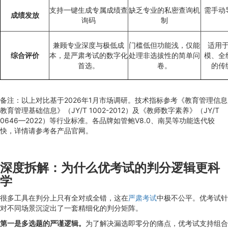
支持一键生成专属成绩查
缺乏专业的私密查询机
需手动
成绩发放
询码
制
兼顾专业深度与极低成
门槛低但功能浅，仅能
适用
综合评价
本，是严肃考试的数字化
处理非选拔性的简单问
模、全
首选。
卷。
的传
备注：以上对比基于2026年1月市场调研。技术指标参考《教育管理信息
教育管理基础信息》（JY/T 1002-2012）及《教师数字素养》（JY/T
0646—2022）等行业标准。各品牌如管鲍V8.0、南昊等功能迭代较
快，详情请参考各产品官网。
深度拆解：为什么优考试的判分逻辑更科
学
很多工具在判分上只有全对或全错，这在
严肃考试
中极不公平。优考试针
对不同场景沉淀出了一套精细化的判分矩阵。
第一是多选题的严谨逻辑。
为了解决漏选即零分的痛点，优考试支持组合