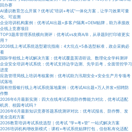
回办赛
AI通识教育怎么开展？优考试“培训+考试”一体化方案，让学习效果可量
化、可追溯
企业培训机构案例：优考试AI出题+多客户隔离+OEM贴牌，助力承接政
企线上竞赛项目
TOP3题库管理系统横向测评：优考试vs友商A/B，从录题到打印谁更实
用？
2026线上考试系统选型避坑指南：4大坑点+5条选型标准，政企采购必
看
国际学校线上考试解决方案：优考试覆盖英语听说、数理化全学科测评
企业安全培训考试系统：优考试支持边学边测、先学后考，全面管控学习
进度
应急管理局线上培训考核案例：优考试助力汛期安全+安全生产月专项考
试落地
国有控股银行线上考试系统落地案例：优考试AI出题+万人并发+招聘防
作弊
2026年6月最新实测：四大在线考试系统防作弊能力对比，优考试适配
机房、校园考试吗？
2026年6月最新知识竞赛答题系统测评对比：优考试报名、防作弊、发
奖全流程方案
2026教育培训考试系统选型｜优考试 “学+考+管” 一站式解决方案
2026培训机构增收新模式：课程+考试系统贴牌打包，信创私有化适配