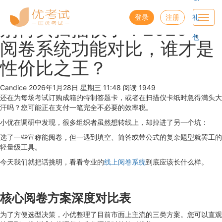
优考试
博客
登录
注册
礼
Toggl
别再买扫描仪了：2026年
navig
包
阅卷系统功能对比，谁才是
性价比之王？
Candice
2026年1月28日 星期三 11:48
阅读 1949
还在为每场考试订购成箱的特制答题卡，或者在扫描仪卡纸时急得满头大
汗吗？您可能正在支付一笔完全不必要的效率税。
小优在调研中发现，很多组织者虽然想转线上，却掉进了另一个坑：
选了一些宣称能阅卷，但一遇到填空、简答或带公式的复杂题型就罢工的
轻量级工具。
今天我们就把话挑明，看看专业的
线上阅卷系统
到底应该长什么样。
核心阅卷方案深度对比表
为了方便选型决策，小优整理了目前市面上主流的三类方案。您可以直观