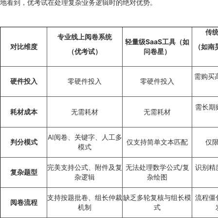
地看到，优考试在处理复杂业务逻辑时的绝对优势。
传
专业线上阅卷系统
轻量级SaaS工具（如
对比维度
（如南
（优考试）
问卷星）
需购买
硬件投入
零硬件投入
零硬件投入
需长期
耗材成本
无需耗材
无需耗材
AI阅卷、关键字、人工多
判分模式
仅支持简单文本匹配
仅
模式
完美支持公式、附件及复
无法处理数学公式/复
识别精
复杂题型
杂逻辑
杂绘图
支持按题批卷、组长仲裁
缺乏多轮复核与组长模
流程僵
阅卷流程
机制
式