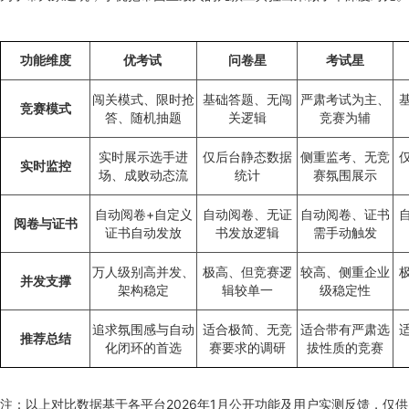
功能维度
优考试
问卷星
考试星
闯关模式、限时抢
基础答题、无闯
严肃考试为主、
竞赛模式
答、随机抽题
关逻辑
竞赛为辅
实时展示选手进
仅后台静态数据
侧重监考、无竞
实时监控
场、成败动态流
统计
赛氛围展示
自动阅卷+自定义
自动阅卷、无证
自动阅卷、证书
阅卷与证书
证书自动发放
书发放逻辑
需手动触发
万人级别高并发、
极高、但竞赛逻
较高、侧重企业
并发支撑
架构稳定
辑较单一
级稳定性
追求氛围感与自动
适合极简、无竞
适合带有严肃选
推荐总结
化闭环的首选
赛要求的调研
拔性质的竞赛
注：以上对比数据基于各平台2026年1月公开功能及用户实测反馈，仅供