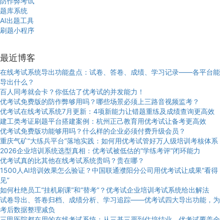
防作弊考试
题库系统
AI出题工具
刷题小程序
最近博客
在线考试系统导出功能盘点：试卷、答卷、成绩、学习记录——各平台能
导出什么？
百人同考就会卡？你低估了优考试的并发能力！
优考试免费版的防作弊够用吗？哪些场景必须上三路音视频监考？
优考试在线考试系统7月更新：4项新能力让错题重练及成绩查询更高效
建工类考证刷题平台搭建案例：杭州正己教育用优考试让备考更高效
优考试免费版功能够用吗？什么样的企业必须付费升级会员？
重庆气矿“大练兵平台”落地实践：如何用优考试管好万人级培训考核体系
2026企业培训系统选型真相：优考试被低估的“学练考评”闭环能力
优考试真的比其他在线考试系统贵吗？贵在哪？
1500人AI培训效果怎么验证？中国联通濮阳分公司用优考试让成果“看得
见”
如何杜绝员工“挂机刷课”和“替考”？优考试企业培训考试系统给出解法
试卷导出、答卷归档、成绩分析、学习追踪——优考试四大导出功能，为
考后数据整理减负
三甲医院都在用的在线考试系统：从三基三严到住培结业，优考试覆盖全