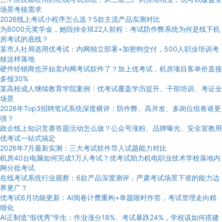
场景考核需求
2026线上考试小程序怎么选？5款主流产品实测对比
为8000元奖学金，她毁掉全班22人前程：考试防作弊系统为何是线下机
房考试的底线？
某市人社局选用优考试：内网独立部署+加密狗交付，500人职业培训考
核这样落地
硬件经销商也开始卖内网考试软件了？加上优考试，机房项目客单价直接
多报30%
某高校成人继续教育学院案例：优考试覆盖学历提升、干部培训、考证全
场景
2026年Top3招聘笔试系统深度横评：防作弊、高并发、多岗位组卷谁更
强？
政企线上知识竞赛答题活动怎么做？公众号涨粉、品牌曝光、安全宣教用
优考试一站式搞定
2026年7月最新实测：三大考试软件导入试题能力对比
机房40台电脑如何完成1万人考试？优考试助力机电职业技术学校落地内
网分批考试
在线考试系统行业观察：6款产品深度测评，严肃考试场景下谁的能力边
界更广？
优考试6月功能更新：AI阅卷计费重构+单题限时作答，考试管理走向精
细化
AI正制造“假优秀”学生：作业涨分18%、考试暴跌24%，学校该如何搭建