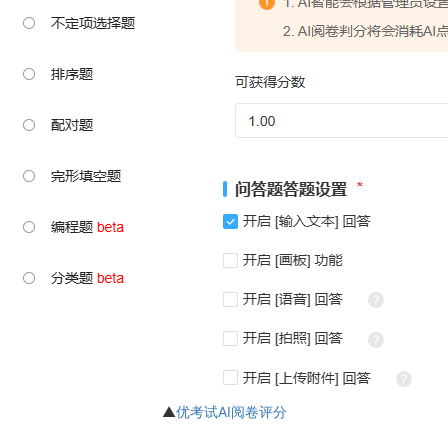
▲
优考试AI阅卷评分