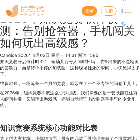
优考试
博客
登录
注册
礼
Toggl
2026年知识竞赛软件横
navig
包
测：告别抢答器，手机闯关
如何玩出高级感？
Candice
2026年2月02日 星期一 14:31
阅读 1585
知识竞赛开启倒计时321，全场几百号人同时扫码，结果出来的不是精美
的答题页，而是转个不停的加载圈。这种现场社死的瞬间，小优见得太多
了。
很多时候，一场筹备一个月的竞赛，就毁在了一个不专业的问卷工具上。
在2026年，组织竞赛不该这么心惊胆战。我们需要的是一套既能扛住万
人瞬间并发，又能玩出游戏感，还能自动把证书发到选手手里的专业系
统。
知识竞赛系统核心功能对比表
为了帮大家避坑，小优把市面上最火的几款工具拉出来做了个深度对比。