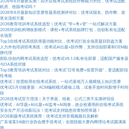
2026年6月最新实测：四大在线考试系统防作弊能力对比，优考试适配
机房、校园考试吗？
2026年6月最新知识竞赛答题系统测评对比：优考试报名、防作弊、发
奖全流程方案
2026教育培训考试系统选型｜优考试 “学+考+管” 一站式解决方案
2026培训机构增收新模式：课程+考试系统贴牌打包，信创私有化适配
全场景
Top3在线考试系统防泄题功能对比，优考试打造全场景题目防盗方案
人力外包培训招考系统：优考试AI出题+防作弊，支持信创部署和OEM贴
牌代理
部队信创内网考试系统选型：优考试V6.1.0私有化部署，适配国产服务器
与OA系统对接
Top3教育培训考试系统对比：优考试“日常免费+按需升级”，更适配阶段
性考核
优考试丨按需租用在线考试系统，一站式落地万人规模线上知识竞赛
优考试5月功能更新：ACM编程模式硬核上线，试卷开放时间新增子时间
段
2026优考试官方澄清｜关于界面、组卷、公式三类不实测评回应
优考试：AI导题+AI出题+AI监考+AI阅卷，政企校通用的在线考试系统
安全生产月活动新玩法！优考试支持隐患排查拍照答题！
2026刷题考试系统推荐：优考试支持音视频题目及解析
广东省某5A级行业协会携手优考试：全国技能大赛内网理论考试圆满落
地