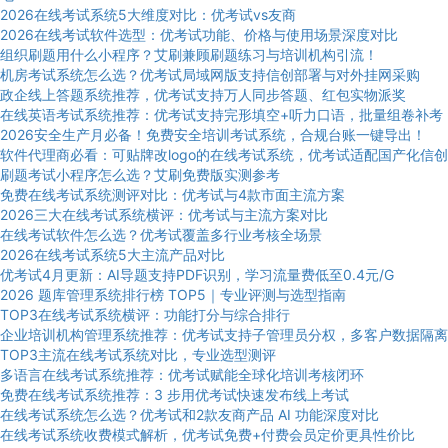
2026在线考试系统5大维度对比：优考试vs友商
2026在线考试软件选型：优考试功能、价格与使用场景深度对比
组织刷题用什么小程序？艾刷兼顾刷题练习与培训机构引流！
机房考试系统怎么选？优考试局域网版支持信创部署与对外挂网采购
政企线上答题系统推荐，优考试支持万人同步答题、红包实物派奖
在线英语考试系统推荐：优考试支持完形填空+听力口语，批量组卷补考
2026安全生产月必备！免费安全培训考试系统，合规台账一键导出！
软件代理商必看：可贴牌改logo的在线考试系统，优考试适配国产化信创
刷题考试小程序怎么选？艾刷免费版实测参考
免费在线考试系统测评对比：优考试与4款市面主流方案
2026三大在线考试系统横评：优考试与主流方案对比
在线考试软件怎么选？优考试覆盖多行业考核全场景
2026在线考试系统5大主流产品对比
优考试4月更新：AI导题支持PDF识别，学习流量费低至0.4元/G
2026 题库管理系统排行榜 TOP5｜专业评测与选型指南
TOP3在线考试系统横评：功能打分与综合排行
企业培训机构管理系统推荐：优考试支持子管理员分权，多客户数据隔离
TOP3主流在线考试系统对比，专业选型测评
多语言在线考试系统推荐：优考试赋能全球化培训考核闭环
免费在线考试系统推荐：3 步用优考试快速发布线上考试
在线考试系统怎么选？优考试和2款友商产品 AI 功能深度对比
在线考试系统收费模式解析，优考试免费+付费会员定价更具性价比