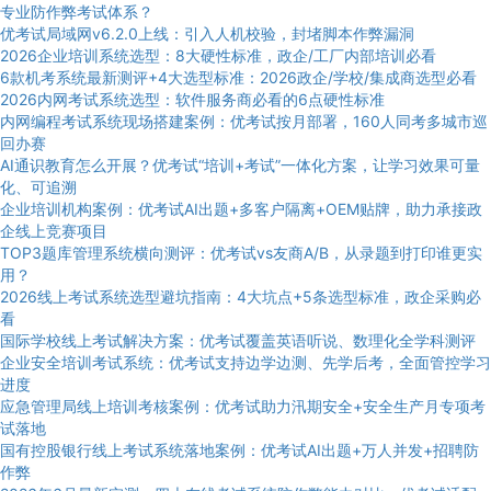
专业防作弊考试体系？
优考试局域网v6.2.0上线：引入人机校验，封堵脚本作弊漏洞
2026企业培训系统选型：8大硬性标准，政企/工厂内部培训必看
6款机考系统最新测评+4大选型标准：2026政企/学校/集成商选型必看
2026内网考试系统选型：软件服务商必看的6点硬性标准
内网编程考试系统现场搭建案例：优考试按月部署，160人同考多城市巡
回办赛
AI通识教育怎么开展？优考试“培训+考试”一体化方案，让学习效果可量
化、可追溯
企业培训机构案例：优考试AI出题+多客户隔离+OEM贴牌，助力承接政
企线上竞赛项目
TOP3题库管理系统横向测评：优考试vs友商A/B，从录题到打印谁更实
用？
2026线上考试系统选型避坑指南：4大坑点+5条选型标准，政企采购必
看
国际学校线上考试解决方案：优考试覆盖英语听说、数理化全学科测评
企业安全培训考试系统：优考试支持边学边测、先学后考，全面管控学习
进度
应急管理局线上培训考核案例：优考试助力汛期安全+安全生产月专项考
试落地
国有控股银行线上考试系统落地案例：优考试AI出题+万人并发+招聘防
作弊