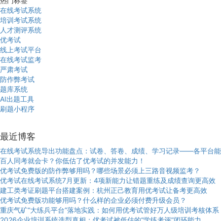
热门标签
在线考试系统
培训考试系统
人才测评系统
优考试
线上考试平台
在线考试监考
严肃考试
防作弊考试
题库系统
AI出题工具
刷题小程序
最近博客
在线考试系统导出功能盘点：试卷、答卷、成绩、学习记录——各平台能
百人同考就会卡？你低估了优考试的并发能力！
优考试免费版的防作弊够用吗？哪些场景必须上三路音视频监考？
优考试在线考试系统7月更新：4项新能力让错题重练及成绩查询更高效
建工类考证刷题平台搭建案例：杭州正己教育用优考试让备考更高效
优考试免费版功能够用吗？什么样的企业必须付费升级会员？
重庆气矿“大练兵平台”落地实践：如何用优考试管好万人级培训考核体系
2026企业培训系统选型真相：优考试被低估的“学练考评”闭环能力