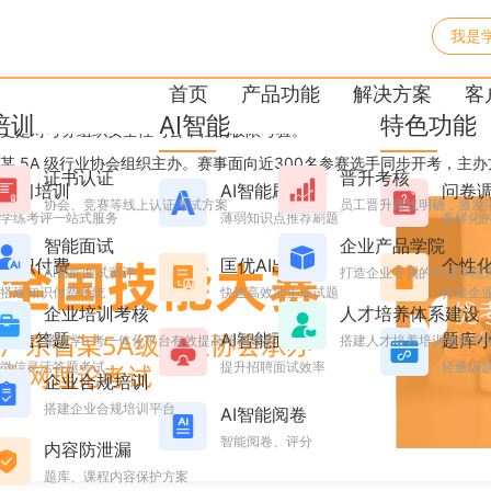
我是
手优考试：全国技能大赛内网
首页
产品功能
解决方案
客
培训
AI智能
特色功能
更是对考务组织安全性与公平性的极限考验。
 5A 级行业协会组织主办。赛事面向近300名参赛选手同步开考，主办
证书认证
晋升考核
学习培训
AI智能刷题
问卷
协会、竞赛等线上认证考试方案
员工晋升路线明确，激发
学练考评一站式服务
薄弱知识点推荐刷题
多样化
智能面试
企业产品学院
知识付费
匡优AI出题
个性
AI智能面试测评
打造企业专属的产品学院
搭建知识付费系统
快速高效地生成试题
打造企业
企业培训考核
人才培养体系建设
微信答题
AI智能面试
题库
搭建学+考一体化平台有效提高培训效果
搭建人才培养培训考核平
微信灵活答题考试
提升招聘面试效率
轻量级
企业合规培训
搭建企业合规培训平台
AI智能阅卷
智能阅卷、评分
内容防泄漏
题库、课程内容保护方案