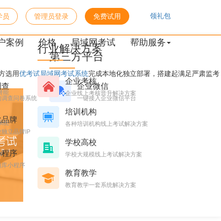
领礼包
学员
管理员登录
免费试用
理论考试圆满落地
户案例
价格
局域网考试
帮助服务
行业解决方案
第三方平台
方选用
优考试局域网考试系统
完成本地化独立部署，搭建起满足严肃监考
企业考核
调查
企业微信
潜能
企业线上考核晋升解决方案
的调查问卷系统
一键接入企业微信平台
培训机构
化品牌
系统
各种培训机构线上考试解决方案
独立品牌IP
学校高校
小程序
台
学校大规模线上考试解决方案
题库小程序
教育教学
教育教学一套系统解决方案