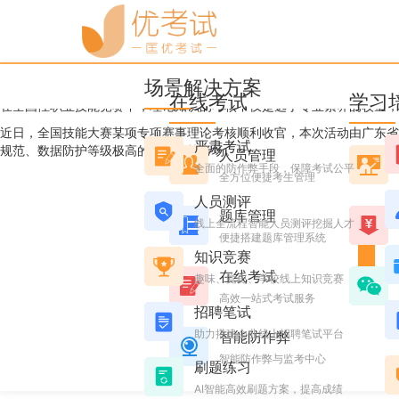
优考试
博客
广东省某5A级行业协会携
场景解决方案
Candice
2026年5月26日 星期二 10:53
阅读 757
在线考试
学习
在全国性职业技能竞赛中，理论知识的考核不仅是选手专业素养的较量，
近日，全国技能大赛某项专项赛事理论考核顺利收官，本次活动由广东省某
严肃考试
规范、数据防护等级极高的闭环考核考场。
人员管理
全面的防作弊手段，保障考试公平
全方位便捷考生管理
人员测评
题库管理
线上全流程智能人员测评挖掘人才
便捷搭建题库管理系统
知识竞赛
在线考试
趣味、党史、学校线上知识竞赛
高效一站式考试服务
招聘笔试
助力搭建企业线上招聘笔试平台
智能防作弊
智能防作弊与监考中心
刷题练习
AI智能高效刷题方案，提高成绩