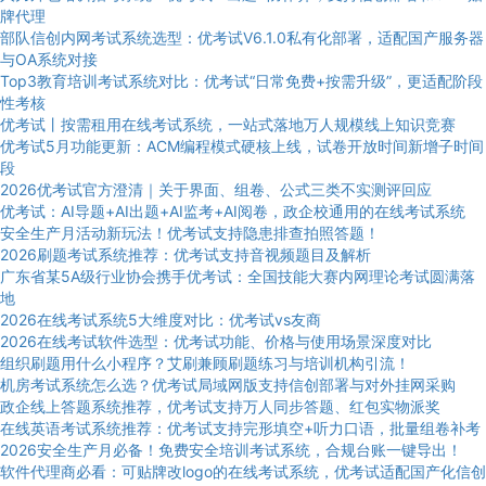
牌代理
部队信创内网考试系统选型：优考试V6.1.0私有化部署，适配国产服务器
与OA系统对接
Top3教育培训考试系统对比：优考试“日常免费+按需升级”，更适配阶段
性考核
优考试丨按需租用在线考试系统，一站式落地万人规模线上知识竞赛
优考试5月功能更新：ACM编程模式硬核上线，试卷开放时间新增子时间
段
2026优考试官方澄清｜关于界面、组卷、公式三类不实测评回应
优考试：AI导题+AI出题+AI监考+AI阅卷，政企校通用的在线考试系统
安全生产月活动新玩法！优考试支持隐患排查拍照答题！
2026刷题考试系统推荐：优考试支持音视频题目及解析
广东省某5A级行业协会携手优考试：全国技能大赛内网理论考试圆满落
地
2026在线考试系统5大维度对比：优考试vs友商
2026在线考试软件选型：优考试功能、价格与使用场景深度对比
组织刷题用什么小程序？艾刷兼顾刷题练习与培训机构引流！
机房考试系统怎么选？优考试局域网版支持信创部署与对外挂网采购
政企线上答题系统推荐，优考试支持万人同步答题、红包实物派奖
在线英语考试系统推荐：优考试支持完形填空+听力口语，批量组卷补考
2026安全生产月必备！免费安全培训考试系统，合规台账一键导出！
软件代理商必看：可贴牌改logo的在线考试系统，优考试适配国产化信创