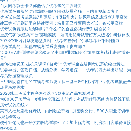
百人同考就会卡？你低估了优考试的并发能力！
优考试免费版的防作弊够用吗？哪些场景必须上三路音视频监考？
优考试在线考试系统7月更新：4项新能力让错题重练及成绩查询更高效
建工类考证刷题平台搭建案例：杭州正己教育用优考试让备考更高效
优考试免费版功能够用吗？什么样的企业必须付费升级会员？
重庆气矿“大练兵平台”落地实践：如何用优考试管好万人级培训考核体系
2026企业培训系统选型真相：优考试被低估的“学练考评”闭环能力
优考试真的比其他在线考试系统贵吗？贵在哪？
1500人AI培训效果怎么验证？中国联通濮阳分公司用优考试让成果“看得
见”
如何杜绝员工“挂机刷课”和“替考”？优考试企业培训考试系统给出解法
试卷导出、答卷归档、成绩分析、学习追踪——优考试四大导出功能，为
考后数据整理减负
三甲医院都在用的在线考试系统：从三基三严到住培结业，优考试覆盖全
场景考核需求
2026线上考试小程序怎么选？5款主流产品实测对比
为8000元奖学金，她毁掉全班22人前程：考试防作弊系统为何是线下机
房考试的底线？
某市人社局选用优考试：内网独立部署+加密狗交付，500人职业培训考
核这样落地
硬件经销商也开始卖内网考试软件了？加上优考试，机房项目客单价直接
多报30%