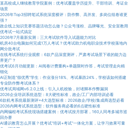
某高校成人继续教育学院案例：优考试覆盖学历提升、干部培训、考证全
场景
2026年Top3招聘笔试系统深度横评：防作弊、高并发、多岗位组卷谁更
强？
政企线上知识竞赛答题活动怎么做？公众号涨粉、品牌曝光、安全宣教用
优考试一站式搞定
2026年7月最新实测：三大考试软件导入试题能力对比
机房40台电脑如何完成1万人考试？优考试助力机电职业技术学校落地内
网分批考试
在线考试系统行业观察：6款产品深度测评，严肃考试场景下谁的能力边
界更广？
优考试6月功能更新：AI阅卷计费重构+单题限时作答，考试管理走向精
细化
AI正制造“假优秀”学生：作业涨分18%、考试暴跌24%，学校该如何搭建
专业防作弊考试体系？
优考试局域网v6.2.0上线：引入人机校验，封堵脚本作弊漏洞
2026企业培训系统选型：8大硬性标准，政企/工厂内部培训必看
6款机考系统最新测评+4大选型标准：2026政企/学校/集成商选型必看
2026内网考试系统选型：软件服务商必看的6点硬性标准
内网编程考试系统现场搭建案例：优考试按月部署，160人同考多城市巡
回办赛
AI通识教育怎么开展？优考试“培训+考试”一体化方案，让学习效果可量