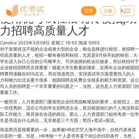
优考试
博客
登录
注册
礼
Toggl
使用优考试轻松玩转校招,助
navig
包
力招聘高质量人才
Candice
2023年3月08日 星期三 16:50
阅读 5993
对于发展状况不错的企业或者大型的企业，都会选择进行校招，来招聘一
些高质量的人才，校招一般有春招和秋招，尤其是9月份开始的秋招，大
学生进入自己心仪的公司概率大、可供选择的机会比较多，所以秋招对于
企业校招招聘而言很重要！随着大学生数量的增多，近两年企业的校园招
聘费用涨幅在60%左右，而在筛选简历、安排面试等方面需要投入的人
力和物力比过去要大很多，校园招聘会耗费企业很多的精力和资源。这公
司人员的招聘是一个非常重要的问题之一，当然，这也是人力资源部门的
重要工作。
一般而言，人力资源部门要按照企业经营战略规划的要求，在校招上，把
一些优秀的，适合公司的学生招聘进企业，然后根据他们的个人情况和实
际工作能力，将其放在合适的岗位。那么，人力资源部门如何考虑一位学
生是否适合什么岗位，无非都是三个方面：简历+笔试+面试。
筛选简历是很重要的一步，如果被HR在茫茫人海中选中，自然代表有其
出彩的一面，但是，HR考验一个人是否有某个岗位的任职条件，当然，