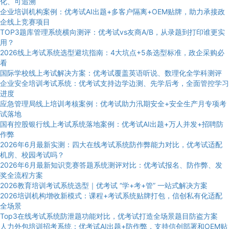
化、可追溯
企业培训机构案例：优考试AI出题+多客户隔离+OEM贴牌，助力承接政
企线上竞赛项目
TOP3题库管理系统横向测评：优考试vs友商A/B，从录题到打印谁更实
用？
2026线上考试系统选型避坑指南：4大坑点+5条选型标准，政企采购必
看
国际学校线上考试解决方案：优考试覆盖英语听说、数理化全学科测评
企业安全培训考试系统：优考试支持边学边测、先学后考，全面管控学习
进度
应急管理局线上培训考核案例：优考试助力汛期安全+安全生产月专项考
试落地
国有控股银行线上考试系统落地案例：优考试AI出题+万人并发+招聘防
作弊
2026年6月最新实测：四大在线考试系统防作弊能力对比，优考试适配
机房、校园考试吗？
2026年6月最新知识竞赛答题系统测评对比：优考试报名、防作弊、发
奖全流程方案
2026教育培训考试系统选型｜优考试 “学+考+管” 一站式解决方案
2026培训机构增收新模式：课程+考试系统贴牌打包，信创私有化适配
全场景
Top3在线考试系统防泄题功能对比，优考试打造全场景题目防盗方案
人力外包培训招考系统：优考试AI出题+防作弊，支持信创部署和OEM贴