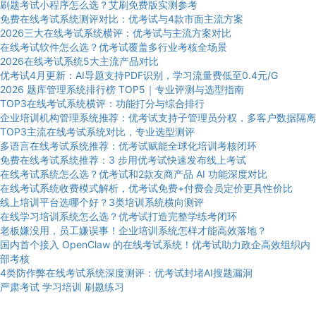
刷题考试小程序怎么选？艾刷免费版实测参考
免费在线考试系统测评对比：优考试与4款市面主流方案
2026三大在线考试系统横评：优考试与主流方案对比
在线考试软件怎么选？优考试覆盖多行业考核全场景
2026在线考试系统5大主流产品对比
优考试4月更新：AI导题支持PDF识别，学习流量费低至0.4元/G
2026 题库管理系统排行榜 TOP5｜专业评测与选型指南
TOP3在线考试系统横评：功能打分与综合排行
企业培训机构管理系统推荐：优考试支持子管理员分权，多客户数据隔离
TOP3主流在线考试系统对比，专业选型测评
多语言在线考试系统推荐：优考试赋能全球化培训考核闭环
免费在线考试系统推荐：3 步用优考试快速发布线上考试
在线考试系统怎么选？优考试和2款友商产品 AI 功能深度对比
在线考试系统收费模式解析，优考试免费+付费会员定价更具性价比
线上培训平台选哪个好？3类培训系统横向测评
在线学习培训系统怎么选？优考试打造完整学练考闭环
老板嫌没用，员工嫌误事！企业培训系统怎样才能高效落地？
国内首个接入 OpenClaw 的在线考试系统！优考试助力政企高效组织内
部考核
4类防作弊在线考试系统深度测评：优考试封堵AI搜题漏洞
严肃考试
学习培训
刷题练习