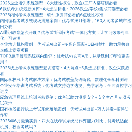
2026企业培训系统选型：8大硬性标准，政企/工厂内部培训必看
6款机考系统最新测评+4大选型标准：2026政企/学校/集成商选型必看
2026内网考试系统选型：软件服务商必看的6点硬性标准
内网编程考试系统现场搭建案例：优考试按月部署，160人同考多城市巡
回办赛
AI通识教育怎么开展？优考试“培训+考试”一体化方案，让学习效果可量
化、可追溯
企业培训机构案例：优考试AI出题+多客户隔离+OEM贴牌，助力承接政
企线上竞赛项目
TOP3题库管理系统横向测评：优考试vs友商A/B，从录题到打印谁更实
用？
2026线上考试系统选型避坑指南：4大坑点+5条选型标准，政企采购必
看
国际学校线上考试解决方案：优考试覆盖英语听说、数理化全学科测评
企业安全培训考试系统：优考试支持边学边测、先学后考，全面管控学习
进度
应急管理局线上培训考核案例：优考试助力汛期安全+安全生产月专项考
试落地
国有控股银行线上考试系统落地案例：优考试AI出题+万人并发+招聘防
作弊
2026年6月最新实测：四大在线考试系统防作弊能力对比，优考试适配
机房、校园考试吗？