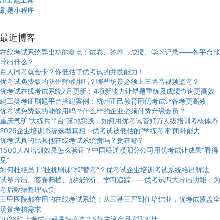
AI出题工具
刷题小程序
最近博客
在线考试系统导出功能盘点：试卷、答卷、成绩、学习记录——各平台能
导出什么？
百人同考就会卡？你低估了优考试的并发能力！
优考试免费版的防作弊够用吗？哪些场景必须上三路音视频监考？
优考试在线考试系统7月更新：4项新能力让错题重练及成绩查询更高效
建工类考证刷题平台搭建案例：杭州正己教育用优考试让备考更高效
优考试免费版功能够用吗？什么样的企业必须付费升级会员？
重庆气矿“大练兵平台”落地实践：如何用优考试管好万人级培训考核体系
2026企业培训系统选型真相：优考试被低估的“学练考评”闭环能力
优考试真的比其他在线考试系统贵吗？贵在哪？
1500人AI培训效果怎么验证？中国联通濮阳分公司用优考试让成果“看得
见”
如何杜绝员工“挂机刷课”和“替考”？优考试企业培训考试系统给出解法
试卷导出、答卷归档、成绩分析、学习追踪——优考试四大导出功能，为
考后数据整理减负
三甲医院都在用的在线考试系统：从三基三严到住培结业，优考试覆盖全
场景考核需求
2026线上考试小程序怎么选？5款主流产品实测对比