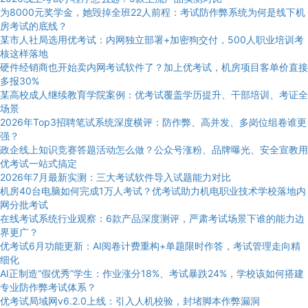
为8000元奖学金，她毁掉全班22人前程：考试防作弊系统为何是线下机
房考试的底线？
某市人社局选用优考试：内网独立部署+加密狗交付，500人职业培训考
核这样落地
硬件经销商也开始卖内网考试软件了？加上优考试，机房项目客单价直接
多报30%
某高校成人继续教育学院案例：优考试覆盖学历提升、干部培训、考证全
场景
2026年Top3招聘笔试系统深度横评：防作弊、高并发、多岗位组卷谁更
强？
政企线上知识竞赛答题活动怎么做？公众号涨粉、品牌曝光、安全宣教用
优考试一站式搞定
2026年7月最新实测：三大考试软件导入试题能力对比
机房40台电脑如何完成1万人考试？优考试助力机电职业技术学校落地内
网分批考试
在线考试系统行业观察：6款产品深度测评，严肃考试场景下谁的能力边
界更广？
优考试6月功能更新：AI阅卷计费重构+单题限时作答，考试管理走向精
细化
AI正制造“假优秀”学生：作业涨分18%、考试暴跌24%，学校该如何搭建
专业防作弊考试体系？
优考试局域网v6.2.0上线：引入人机校验，封堵脚本作弊漏洞