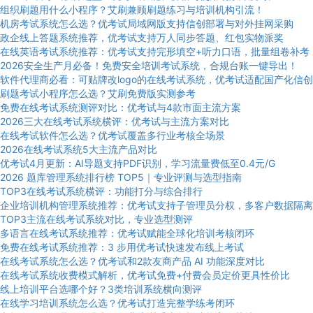
组织刷题用什么小程序？艾刷兼顾刷题练习与培训机构引流！
机房考试系统怎么选？优考试局域网版支持信创部署与对外挂网采购
政企线上答题系统推荐，优考试支持万人同步答题、红包实物派奖
在线英语考试系统推荐：优考试支持完形填空+听力口语，批量组卷补考
2026安全生产月必备！免费安全培训考试系统，合规台账一键导出！
软件代理商必看：可贴牌改logo的在线考试系统，优考试适配国产化信创
刷题考试小程序怎么选？艾刷免费版实测参考
免费在线考试系统测评对比：优考试与4款市面主流方案
2026三大在线考试系统横评：优考试与主流方案对比
在线考试软件怎么选？优考试覆盖多行业考核全场景
2026在线考试系统5大主流产品对比
优考试4月更新：AI导题支持PDF识别，学习流量费低至0.4元/G
2026 题库管理系统排行榜 TOP5｜专业评测与选型指南
TOP3在线考试系统横评：功能打分与综合排行
企业培训机构管理系统推荐：优考试支持子管理员分权，多客户数据隔离
TOP3主流在线考试系统对比，专业选型测评
多语言在线考试系统推荐：优考试赋能全球化培训考核闭环
免费在线考试系统推荐：3 步用优考试快速发布线上考试
在线考试系统怎么选？优考试和2款友商产品 AI 功能深度对比
在线考试系统收费模式解析，优考试免费+付费会员定价更具性价比
线上培训平台选哪个好？3类培训系统横向测评
在线学习培训系统怎么选？优考试打造完整学练考闭环