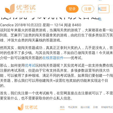
优考试
博客
登录
注册
礼
Toggl
使用优考试玩转闯关答题
navig
包
Candice
2018年10月22日 星期一 12:14
阅读 8460
说到近年来最火的答题类游戏，当属闯关类的游戏了，大家都喜欢看一站
到底、芝麻开门这类的闯关答题拿奖的游戏，由此衍生了很多类似百万英
雄、冲顶大会类的闯关赢钱的答题游戏。
然而其实，能闯关答题成功，真真正正拿到大奖的人，几乎是没有人，答
对的也拿不了多少钱。与其去闯关答题，不如自己做闯关答题！今天就来
介绍一款可以做闯关答题的
在线答题软件
——优考试。
那么，如何使用
优考试
玩转闯关答题呢？其实优考试是一款支持免费在线
注册的考试系统，但是由于它有支持高并发、多项参数设置等的强大功
能，可以被用了多种领域、满足不同的考试场景。如果我们要创建一个闯
关答题，那么我们可以用创建闯关+设置红包奖励的功能来实现这个目
的。
首先，我们先注册一个优考试账号，在官网直接点击注册就可以了，不需
要安装什么，也不需要获取你的什么私人信息。