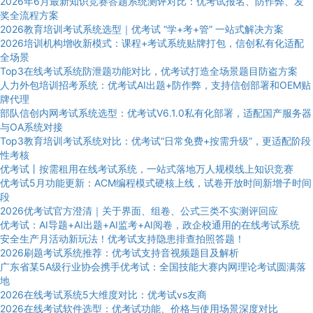
2026年6月最新知识竞赛答题系统测评对比：优考试报名、防作弊、发
奖全流程方案
2026教育培训考试系统选型｜优考试 “学+考+管” 一站式解决方案
2026培训机构增收新模式：课程+考试系统贴牌打包，信创私有化适配
全场景
Top3在线考试系统防泄题功能对比，优考试打造全场景题目防盗方案
人力外包培训招考系统：优考试AI出题+防作弊，支持信创部署和OEM贴
牌代理
部队信创内网考试系统选型：优考试V6.1.0私有化部署，适配国产服务器
与OA系统对接
Top3教育培训考试系统对比：优考试“日常免费+按需升级”，更适配阶段
性考核
优考试丨按需租用在线考试系统，一站式落地万人规模线上知识竞赛
优考试5月功能更新：ACM编程模式硬核上线，试卷开放时间新增子时间
段
2026优考试官方澄清｜关于界面、组卷、公式三类不实测评回应
优考试：AI导题+AI出题+AI监考+AI阅卷，政企校通用的在线考试系统
安全生产月活动新玩法！优考试支持隐患排查拍照答题！
2026刷题考试系统推荐：优考试支持音视频题目及解析
广东省某5A级行业协会携手优考试：全国技能大赛内网理论考试圆满落
地
2026在线考试系统5大维度对比：优考试vs友商
2026在线考试软件选型：优考试功能、价格与使用场景深度对比