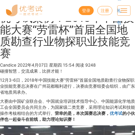
优考试
博客
登录
注册
礼
Toggl
优考试案例：2018年中国技
navig
包
能大赛“劳雷杯”首届全国地
质勘查行业物探职业技能竞
赛
Candice
2022年4月07日 星期四 15:54
阅读 9248
碰撞智慧，交流成果，比拼才能！
12月3-6日，2018年中国技能大赛“劳雷杯”首届全国地质勘查行业物探职
业技能竞赛总决赛在广州花都顺利进行，决赛由竞赛组委会组织，由广东
省地质局承办。
大赛由中国矿业联合会、中国就业培训技术指导中心、中国能源化学地质
工会全国委员会共同主办，为国家级二类竞赛，采用理论知识考试和技能
操作考核相结合的方式举行。
荣幸的是，本次国赛总决赛，
优考试
的小伙
伴也一起奋斗在前线，助力理论知识赛！