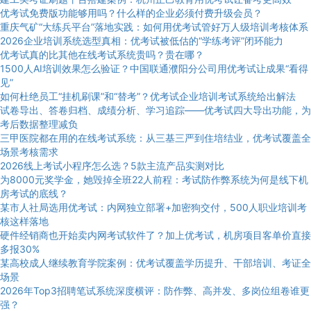
优考试免费版功能够用吗？什么样的企业必须付费升级会员？
重庆气矿“大练兵平台”落地实践：如何用优考试管好万人级培训考核体系
2026企业培训系统选型真相：优考试被低估的“学练考评”闭环能力
优考试真的比其他在线考试系统贵吗？贵在哪？
1500人AI培训效果怎么验证？中国联通濮阳分公司用优考试让成果“看得
见”
如何杜绝员工“挂机刷课”和“替考”？优考试企业培训考试系统给出解法
试卷导出、答卷归档、成绩分析、学习追踪——优考试四大导出功能，为
考后数据整理减负
三甲医院都在用的在线考试系统：从三基三严到住培结业，优考试覆盖全
场景考核需求
2026线上考试小程序怎么选？5款主流产品实测对比
为8000元奖学金，她毁掉全班22人前程：考试防作弊系统为何是线下机
房考试的底线？
某市人社局选用优考试：内网独立部署+加密狗交付，500人职业培训考
核这样落地
硬件经销商也开始卖内网考试软件了？加上优考试，机房项目客单价直接
多报30%
某高校成人继续教育学院案例：优考试覆盖学历提升、干部培训、考证全
场景
2026年Top3招聘笔试系统深度横评：防作弊、高并发、多岗位组卷谁更
强？