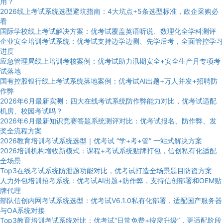
用？
2026线上考试系统选型避坑指南：4大坑点+5条选型标准，政企采购必
看
国际学校线上考试解决方案：优考试覆盖英语听说、数理化全学科测评
企业安全培训考试系统：优考试支持边学边测、先学后考，全面管控学习
进度
应急管理局线上培训考核案例：优考试助力汛期安全+安全生产月专项考
试落地
国有控股银行线上考试系统落地案例：优考试AI出题+万人并发+招聘防
作弊
2026年6月最新实测：四大在线考试系统防作弊能力对比，优考试适配
机房、校园考试吗？
2026年6月最新知识竞赛答题系统测评对比：优考试报名、防作弊、发
奖全流程方案
2026教育培训考试系统选型｜优考试 “学+考+管” 一站式解决方案
2026培训机构增收新模式：课程+考试系统贴牌打包，信创私有化适配
全场景
Top3在线考试系统防泄题功能对比，优考试打造全场景题目防盗方案
人力外包培训招考系统：优考试AI出题+防作弊，支持信创部署和OEM贴
牌代理
部队信创内网考试系统选型：优考试V6.1.0私有化部署，适配国产服务器
与OA系统对接
Top3教育培训考试系统对比：优考试“日常免费+按需升级”，更适配阶段