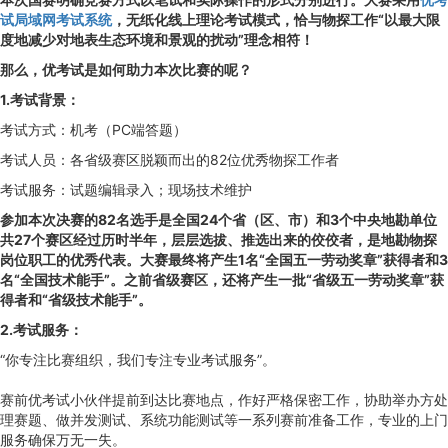
试局域网考试系统
，无纸化线上理论考试模式，恰与物探工作“以最大限
度地减少对地表生态环境和景观的扰动”理念相符！
那么，优考试是如何助力本次比赛的呢？
1.考试背景：
考试方式：机考（PC端答题）
考试人员：各省级赛区脱颖而出的82位优秀物探工作者
考试服务：试题编辑录入；现场技术维护
参加本次决赛的82名选手是全国24个省（区、市）和3个中央地勘单位
共27个赛区经过历时半年，层层选拔、推选出来的佼佼者，是地勘物探
岗位职工的优秀代表。大赛最终将产生1名“全国五一劳动奖章”获得者和3
名“全国技术能手”。之前省级赛区，还将产生一批“省级五一劳动奖章”获
得者和“省级技术能手”。
2.考试服务：
“你专注比赛组织，我们专注专业考试服务”。
赛前优考试小伙伴提前到达比赛地点，作好严格保密工作，协助举办方处
理赛题、做并发测试、系统功能测试等一系列赛前准备工作，专业的上门
服务确保万无一失。