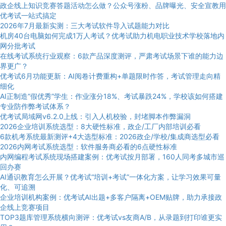
政企线上知识竞赛答题活动怎么做？公众号涨粉、品牌曝光、安全宣教用
优考试一站式搞定
2026年7月最新实测：三大考试软件导入试题能力对比
机房40台电脑如何完成1万人考试？优考试助力机电职业技术学校落地内
网分批考试
在线考试系统行业观察：6款产品深度测评，严肃考试场景下谁的能力边
界更广？
优考试6月功能更新：AI阅卷计费重构+单题限时作答，考试管理走向精
细化
AI正制造“假优秀”学生：作业涨分18%、考试暴跌24%，学校该如何搭建
专业防作弊考试体系？
优考试局域网v6.2.0上线：引入人机校验，封堵脚本作弊漏洞
2026企业培训系统选型：8大硬性标准，政企/工厂内部培训必看
6款机考系统最新测评+4大选型标准：2026政企/学校/集成商选型必看
2026内网考试系统选型：软件服务商必看的6点硬性标准
内网编程考试系统现场搭建案例：优考试按月部署，160人同考多城市巡
回办赛
AI通识教育怎么开展？优考试“培训+考试”一体化方案，让学习效果可量
化、可追溯
企业培训机构案例：优考试AI出题+多客户隔离+OEM贴牌，助力承接政
企线上竞赛项目
TOP3题库管理系统横向测评：优考试vs友商A/B，从录题到打印谁更实