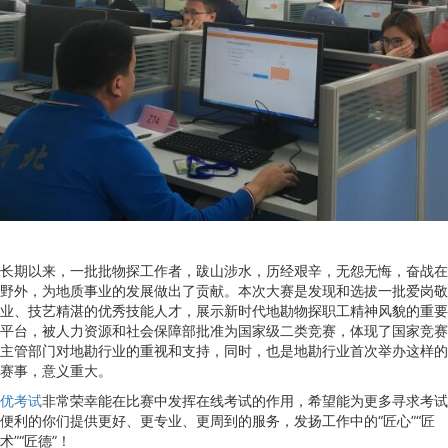
长期以来，一批批物探工作者，跋山涉水，历经艰辛，无怨无悔，奋战在
野外，为地质事业的发展做出了贡献。本次大赛是发现和选拔一批爱岗敬
业、技艺精湛的优秀技能人才，展示新时代地勘物探职工精神风貌的重要
平台，被人力资源和社会保障部批准为国家级二类竞赛，体现了国家竞赛
主管部门对地勘行业的重视和支持，同时，也是地勘行业首次举办这样的
赛事，意义重大。
优考试
非常荣幸能在比赛中发挥在线考试的作用，希望能为更多寻求考试
便利的你们提供更好、更专业、更周到的服务，发扬工作中的“匠心”“匠
术”“匠德”！