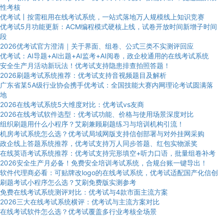
性考核
优考试丨按需租用在线考试系统，一站式落地万人规模线上知识竞赛
优考试5月功能更新：ACM编程模式硬核上线，试卷开放时间新增子时间
段
2026优考试官方澄清｜关于界面、组卷、公式三类不实测评回应
优考试：AI导题+AI出题+AI监考+AI阅卷，政企校通用的在线考试系统
安全生产月活动新玩法！优考试支持隐患排查拍照答题！
2026刷题考试系统推荐：优考试支持音视频题目及解析
广东省某5A级行业协会携手优考试：全国技能大赛内网理论考试圆满落
地
2026在线考试系统5大维度对比：优考试vs友商
2026在线考试软件选型：优考试功能、价格与使用场景深度对比
组织刷题用什么小程序？艾刷兼顾刷题练习与培训机构引流！
机房考试系统怎么选？优考试局域网版支持信创部署与对外挂网采购
政企线上答题系统推荐，优考试支持万人同步答题、红包实物派奖
在线英语考试系统推荐：优考试支持完形填空+听力口语，批量组卷补考
2026安全生产月必备！免费安全培训考试系统，合规台账一键导出！
软件代理商必看：可贴牌改logo的在线考试系统，优考试适配国产化信创
刷题考试小程序怎么选？艾刷免费版实测参考
免费在线考试系统测评对比：优考试与4款市面主流方案
2026三大在线考试系统横评：优考试与主流方案对比
在线考试软件怎么选？优考试覆盖多行业考核全场景