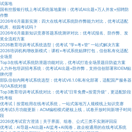
试落地
国有控股银行线上考试系统落地案例：优考试AI出题+万人并发+招聘防
作弊
2026年6月最新实测：四大在线考试系统防作弊能力对比，优考试适配
机房、校园考试吗？
2026年6月最新知识竞赛答题系统测评对比：优考试报名、防作弊、发
奖全流程方案
2026教育培训考试系统选型｜优考试 “学+考+管” 一站式解决方案
2026培训机构增收新模式：课程+考试系统贴牌打包，信创私有化适配
全场景
Top3在线考试系统防泄题功能对比，优考试打造全场景题目防盗方案
人力外包培训招考系统：优考试AI出题+防作弊，支持信创部署和OEM贴
牌代理
部队信创内网考试系统选型：优考试V6.1.0私有化部署，适配国产服务器
与OA系统对接
Top3教育培训考试系统对比：优考试“日常免费+按需升级”，更适配阶段
性考核
优考试丨按需租用在线考试系统，一站式落地万人规模线上知识竞赛
优考试5月功能更新：ACM编程模式硬核上线，试卷开放时间新增子时间
段
2026优考试官方澄清｜关于界面、组卷、公式三类不实测评回应
优考试：AI导题+AI出题+AI监考+AI阅卷，政企校通用的在线考试系统