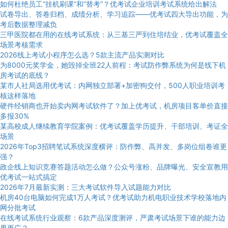
如何杜绝员工“挂机刷课”和“替考”？优考试企业培训考试系统给出解法
试卷导出、答卷归档、成绩分析、学习追踪——优考试四大导出功能，为
考后数据整理减负
三甲医院都在用的在线考试系统：从三基三严到住培结业，优考试覆盖全
场景考核需求
2026线上考试小程序怎么选？5款主流产品实测对比
为8000元奖学金，她毁掉全班22人前程：考试防作弊系统为何是线下机
房考试的底线？
某市人社局选用优考试：内网独立部署+加密狗交付，500人职业培训考
核这样落地
硬件经销商也开始卖内网考试软件了？加上优考试，机房项目客单价直接
多报30%
某高校成人继续教育学院案例：优考试覆盖学历提升、干部培训、考证全
场景
2026年Top3招聘笔试系统深度横评：防作弊、高并发、多岗位组卷谁更
强？
政企线上知识竞赛答题活动怎么做？公众号涨粉、品牌曝光、安全宣教用
优考试一站式搞定
2026年7月最新实测：三大考试软件导入试题能力对比
机房40台电脑如何完成1万人考试？优考试助力机电职业技术学校落地内
网分批考试
在线考试系统行业观察：6款产品深度测评，严肃考试场景下谁的能力边
界更广？