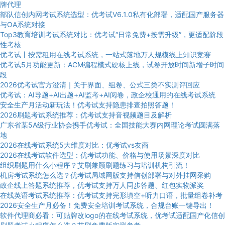
牌代理
部队信创内网考试系统选型：优考试V6.1.0私有化部署，适配国产服务器
与OA系统对接
Top3教育培训考试系统对比：优考试“日常免费+按需升级”，更适配阶段
性考核
优考试丨按需租用在线考试系统，一站式落地万人规模线上知识竞赛
优考试5月功能更新：ACM编程模式硬核上线，试卷开放时间新增子时间
段
2026优考试官方澄清｜关于界面、组卷、公式三类不实测评回应
优考试：AI导题+AI出题+AI监考+AI阅卷，政企校通用的在线考试系统
安全生产月活动新玩法！优考试支持隐患排查拍照答题！
2026刷题考试系统推荐：优考试支持音视频题目及解析
广东省某5A级行业协会携手优考试：全国技能大赛内网理论考试圆满落
地
2026在线考试系统5大维度对比：优考试vs友商
2026在线考试软件选型：优考试功能、价格与使用场景深度对比
组织刷题用什么小程序？艾刷兼顾刷题练习与培训机构引流！
机房考试系统怎么选？优考试局域网版支持信创部署与对外挂网采购
政企线上答题系统推荐，优考试支持万人同步答题、红包实物派奖
在线英语考试系统推荐：优考试支持完形填空+听力口语，批量组卷补考
2026安全生产月必备！免费安全培训考试系统，合规台账一键导出！
软件代理商必看：可贴牌改logo的在线考试系统，优考试适配国产化信创