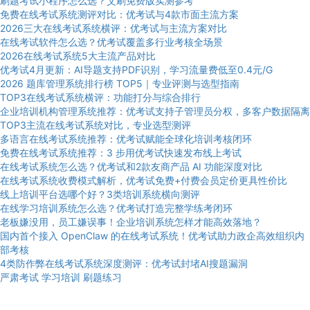
刷题考试小程序怎么选？艾刷免费版实测参考
免费在线考试系统测评对比：优考试与4款市面主流方案
2026三大在线考试系统横评：优考试与主流方案对比
在线考试软件怎么选？优考试覆盖多行业考核全场景
2026在线考试系统5大主流产品对比
优考试4月更新：AI导题支持PDF识别，学习流量费低至0.4元/G
2026 题库管理系统排行榜 TOP5｜专业评测与选型指南
TOP3在线考试系统横评：功能打分与综合排行
企业培训机构管理系统推荐：优考试支持子管理员分权，多客户数据隔离
TOP3主流在线考试系统对比，专业选型测评
多语言在线考试系统推荐：优考试赋能全球化培训考核闭环
免费在线考试系统推荐：3 步用优考试快速发布线上考试
在线考试系统怎么选？优考试和2款友商产品 AI 功能深度对比
在线考试系统收费模式解析，优考试免费+付费会员定价更具性价比
线上培训平台选哪个好？3类培训系统横向测评
在线学习培训系统怎么选？优考试打造完整学练考闭环
老板嫌没用，员工嫌误事！企业培训系统怎样才能高效落地？
国内首个接入 OpenClaw 的在线考试系统！优考试助力政企高效组织内
部考核
4类防作弊在线考试系统深度测评：优考试封堵AI搜题漏洞
严肃考试
学习培训
刷题练习