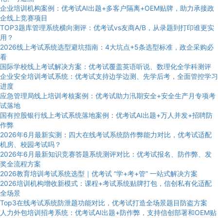
企业培训机构案例：优考试AI出题+多客户隔离+OEM贴牌，助力承接政
企线上竞赛项目
TOP3题库管理系统横向测评：优考试vs友商A/B，从录题到打印谁更实
用？
2026线上考试系统选型避坑指南：4大坑点+5条选型标准，政企采购必
看
国际学校线上考试解决方案：优考试覆盖英语听说、数理化全学科测评
企业安全培训考试系统：优考试支持边学边测、先学后考，全面管控学习
进度
应急管理局线上培训考核案例：优考试助力汛期安全+安全生产月专项考
试落地
国有控股银行线上考试系统落地案例：优考试AI出题+万人并发+招聘防
作弊
2026年6月最新实测：四大在线考试系统防作弊能力对比，优考试适配
机房、校园考试吗？
2026年6月最新知识竞赛答题系统测评对比：优考试报名、防作弊、发
奖全流程方案
2026教育培训考试系统选型｜优考试 “学+考+管” 一站式解决方案
2026培训机构增收新模式：课程+考试系统贴牌打包，信创私有化适配
全场景
Top3在线考试系统防泄题功能对比，优考试打造全场景题目防盗方案
人力外包培训招考系统：优考试AI出题+防作弊，支持信创部署和OEM贴