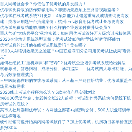
百人同考就会卡？你低估了优考试的并发能力！
优考试免费版的防作弊够用吗？哪些场景必须上三路音视频监考？
优考试在线考试系统7月更新：4项新能力让错题重练及成绩查询更高效
建工类考证刷题平台搭建案例：杭州正己教育用优考试让备考更高效
优考试免费版功能够用吗？什么样的企业必须付费升级会员？
重庆气矿“大练兵平台”落地实践：如何用优考试管好万人级培训考核体系
2026企业培训系统选型真相：优考试被低估的“学练考评”闭环能力
优考试真的比其他在线考试系统贵吗？贵在哪？
1500人AI培训效果怎么验证？中国联通濮阳分公司用优考试让成果“看得
见”
如何杜绝员工“挂机刷课”和“替考”？优考试企业培训考试系统给出解法
试卷导出、答卷归档、成绩分析、学习追踪——优考试四大导出功能，为
考后数据整理减负
三甲医院都在用的在线考试系统：从三基三严到住培结业，优考试覆盖全
场景考核需求
2026线上考试小程序怎么选？5款主流产品实测对比
为8000元奖学金，她毁掉全班22人前程：考试防作弊系统为何是线下机
房考试的底线？
某市人社局选用优考试：内网独立部署+加密狗交付，500人职业培训考
核这样落地
硬件经销商也开始卖内网考试软件了？加上优考试，机房项目客单价直接
多报30%