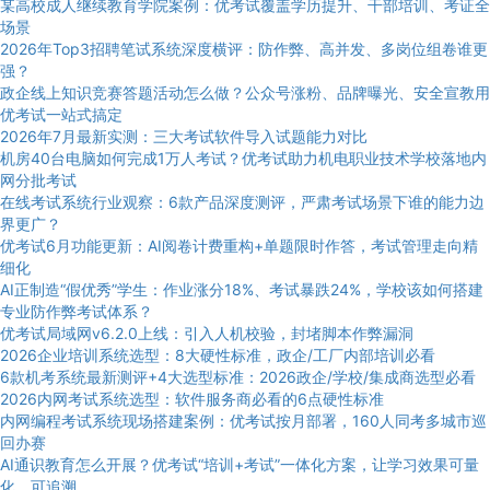
某高校成人继续教育学院案例：优考试覆盖学历提升、干部培训、考证全
场景
2026年Top3招聘笔试系统深度横评：防作弊、高并发、多岗位组卷谁更
强？
政企线上知识竞赛答题活动怎么做？公众号涨粉、品牌曝光、安全宣教用
优考试一站式搞定
2026年7月最新实测：三大考试软件导入试题能力对比
机房40台电脑如何完成1万人考试？优考试助力机电职业技术学校落地内
网分批考试
在线考试系统行业观察：6款产品深度测评，严肃考试场景下谁的能力边
界更广？
优考试6月功能更新：AI阅卷计费重构+单题限时作答，考试管理走向精
细化
AI正制造“假优秀”学生：作业涨分18%、考试暴跌24%，学校该如何搭建
专业防作弊考试体系？
优考试局域网v6.2.0上线：引入人机校验，封堵脚本作弊漏洞
2026企业培训系统选型：8大硬性标准，政企/工厂内部培训必看
6款机考系统最新测评+4大选型标准：2026政企/学校/集成商选型必看
2026内网考试系统选型：软件服务商必看的6点硬性标准
内网编程考试系统现场搭建案例：优考试按月部署，160人同考多城市巡
回办赛
AI通识教育怎么开展？优考试“培训+考试”一体化方案，让学习效果可量
化、可追溯