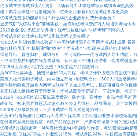
优考试在线考试系统7月更新：4项新能力让错题重练及成绩查询更高效
建工类考证刷题平台搭建案例：杭州正己教育用优考试让备考更高效
优考试免费版功能够用吗？什么样的企业必须付费升级会员？
重庆气矿“大练兵平台”落地实践：如何用优考试管好万人级培训考核体系
2026企业培训系统选型真相：优考试被低估的“学练考评”闭环能力
优考试真的比其他在线考试系统贵吗？贵在哪？
1500人AI培训效果怎么验证？中国联通濮阳分公司用优考试让成果“看得
如何杜绝员工“挂机刷课”和“替考”？优考试企业培训考试系统给出解法
试卷导出、答卷归档、成绩分析、学习追踪——优考试四大导出功能，为
三甲医院都在用的在线考试系统：从三基三严到住培结业，优考试覆盖全
2026线上考试小程序怎么选？5款主流产品实测对比
为8000元奖学金，她毁掉全班22人前程：考试防作弊系统为何是线下
某市人社局选用优考试：内网独立部署+加密狗交付，500人职业培训考
硬件经销商也开始卖内网考试软件了？加上优考试，机房项目客单价直接
某高校成人继续教育学院案例：优考试覆盖学历提升、干部培训、考证全
2026年Top3招聘笔试系统深度横评：防作弊、高并发、多岗位组卷谁
政企线上知识竞赛答题活动怎么做？公众号涨粉、品牌曝光、安全宣教用
2026年7月最新实测：三大考试软件导入试题能力对比
机房40台电脑如何完成1万人考试？优考试助力机电职业技术学校落地内
在线考试系统行业观察：6款产品深度测评，严肃考试场景下谁的能力边
优考试6月功能更新：AI阅卷计费重构+单题限时作答，考试管理走向精
AI正制造“假优秀”学生：作业涨分18%、考试暴跌24%，学校该如何搭