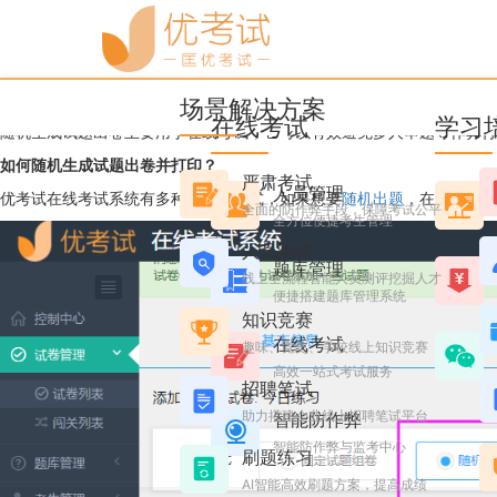
优考试
博客
如何随机生成试题出卷并打
场景解决方案
YKS
2024年10月22日 星期二 17:44
阅读 10551
在线考试
学习
随机生成试题出卷主要用于在线考试，它可以有效避免多人串题等作弊行
如何
随机生成试题出卷并打印
？
严肃考试
人员管理
优考试在线考试系统有多种组卷的模式，如果想要
随机出题
，在创建试卷
全面的防作弊手段，保障考试公平
全方位便捷考生管理
人员测评
题库管理
线上全流程智能人员测评挖掘人才
便捷搭建题库管理系统
知识竞赛
在线考试
趣味、党史、学校线上知识竞赛
高效一站式考试服务
招聘笔试
助力搭建企业线上招聘笔试平台
智能防作弊
智能防作弊与监考中心
刷题练习
AI智能高效刷题方案，提高成绩