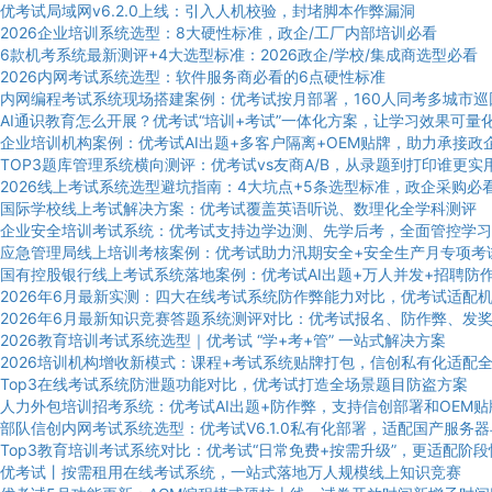
优考试局域网v6.2.0上线：引入人机校验，封堵脚本作弊漏洞
2026企业培训系统选型：8大硬性标准，政企/工厂内部培训必看
6款机考系统最新测评+4大选型标准：2026政企/学校/集成商选型必看
2026内网考试系统选型：软件服务商必看的6点硬性标准
内网编程考试系统现场搭建案例：优考试按月部署，160人同考多城市巡
AI通识教育怎么开展？优考试“培训+考试”一体化方案，让学习效果可量
企业培训机构案例：优考试AI出题+多客户隔离+OEM贴牌，助力承接政
TOP3题库管理系统横向测评：优考试vs友商A/B，从录题到打印谁更实
2026线上考试系统选型避坑指南：4大坑点+5条选型标准，政企采购必
国际学校线上考试解决方案：优考试覆盖英语听说、数理化全学科测评
企业安全培训考试系统：优考试支持边学边测、先学后考，全面管控学习
应急管理局线上培训考核案例：优考试助力汛期安全+安全生产月专项考
国有控股银行线上考试系统落地案例：优考试AI出题+万人并发+招聘防
2026年6月最新实测：四大在线考试系统防作弊能力对比，优考试适配
2026年6月最新知识竞赛答题系统测评对比：优考试报名、防作弊、发
2026教育培训考试系统选型｜优考试 “学+考+管” 一站式解决方案
2026培训机构增收新模式：课程+考试系统贴牌打包，信创私有化适配
Top3在线考试系统防泄题功能对比，优考试打造全场景题目防盗方案
人力外包培训招考系统：优考试AI出题+防作弊，支持信创部署和OEM贴
部队信创内网考试系统选型：优考试V6.1.0私有化部署，适配国产服务器
Top3教育培训考试系统对比：优考试“日常免费+按需升级”，更适配阶
优考试丨按需租用在线考试系统，一站式落地万人规模线上知识竞赛