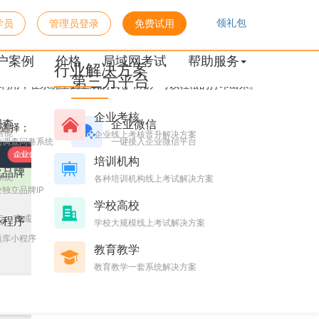
领礼包
学员
管理员登录
免费试用
户案例
价格
局域网考试
帮助服务
行业解决方案
第三方平台
利用，在系统里面生成的试卷，用户可以轻松的打印出来。
企业考核
调查
企业微信
选择；
潜能
企业线上考核晋升解决方案
的调查问卷系统
一键接入企业微信平台
培训机构
化品牌
系统
各种培训机构线上考试解决方案
独立品牌IP
学校高校
小程序
台
学校大规模线上考试解决方案
题库小程序
教育教学
教育教学一套系统解决方案