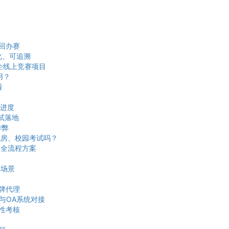
回办赛
化、可追溯
企线上竞赛项目
用？
看
进度
试落地
作弊
机房、校园考试吗？
奖全流程方案
全场景
牌代理
与OA系统对接
段性考核