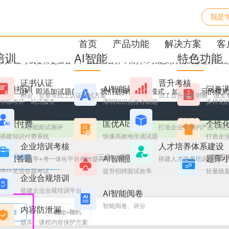
我是
印？
首页
产品功能
解决方案
客
培训
AI智能
特色功能
为，让考试变得更加公平、公正、公开，而打印功能则方便试卷进行二次
证书认证
晋升考核
学习培训
AI智能刷题
问卷
的第二步，即添加试题的步骤，我们选择随机的模式，如图所显示的模式
协会、竞赛等线上认证考试方案
员工晋升路线明确，激发
学练考评一站式服务
薄弱知识点推荐刷题
多样化
智能面试
企业产品学院
知识付费
匡优AI出题
个性
AI智能面试测评
打造企业专属的产品学院
搭建知识付费系统
快速高效地生成试题
打造企业
企业培训考核
人才培养体系建设
微信答题
AI智能面试
题库
搭建学+考一体化平台有效提高培训效果
搭建人才培养培训考核平
微信灵活答题考试
提升招聘面试效率
轻量级
企业合规培训
搭建企业合规培训平台
AI智能阅卷
智能阅卷、评分
内容防泄漏
题库、课程内容保护方案