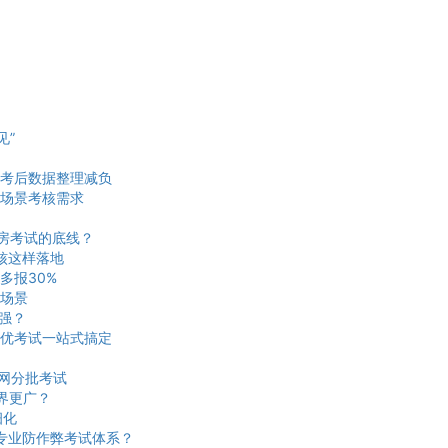
见”
考后数据整理减负
场景考核需求
机房考试的底线？
核这样落地
多报30%
场景
更强？
优考试一站式搞定
网分批考试
界更广？
细化
建专业防作弊考试体系？