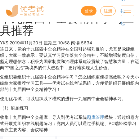
优考试
博客
登录
注册
礼
Toggl
十九届四中全会精神学习工
navig
包
具推荐
YKS
2019年11月20日 星期三 10:58
阅读 5634
连日来，党的十九届四中全会精神在全国引起强烈反响，尤其是党建组
织，大家一致表示，要认真学习贯彻落实全会精神，不断增强制度自信，
坚定理想信念，积极为国家制度和治理体系建设贡献了智慧和力量，在迈
向“中国之治”新境界的伟大进程中，更好地实现人生价值。
党组织要组织十九届四中全会精神学习？怎么组织更便捷高效呢？今天小
编给大家推荐学习工具——优考试在线考试系统，方便党组织开展组织内
部的十九届四中全会精神学习！
使用优考试，可以组织以下模式的进行十九届四中全会精神学习。
（1）刷题练习
收集十九届四中全会题库，导入到优考试系统
题库管理
模块，通过组卷方
式开展党组织在线刷题练习；党内人员可以通过手机端、PC端轻松学习
会议主要内容、会议精神！