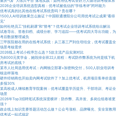
重庆气矿“大练兵平台”落地实践：如何用优考试管好万人级培训考核体系
2026企业培训系统选型真相：优考试被低估的“学练考评”闭环能力
优考试真的比其他在线考试系统贵吗？贵在哪？
1500人AI培训效果怎么验证？中国联通濮阳分公司用优考试让成果“看得
见”
如何杜绝员工“挂机刷课”和“替考”？优考试企业培训考试系统给出解法
试卷导出、答卷归档、成绩分析、学习追踪——优考试四大导出功能，为
考后数据整理减负
三甲医院都在用的在线考试系统：从三基三严到住培结业，优考试覆盖全
场景考核需求
2026线上考试小程序怎么选？5款主流产品实测对比
为8000元奖学金，她毁掉全班22人前程：考试防作弊系统为何是线下机
房考试的底线？
某市人社局选用优考试：内网独立部署+加密狗交付，500人职业培训考
核这样落地
硬件经销商也开始卖内网考试软件了？加上优考试，机房项目客单价直接
多报30%
某高校成人继续教育学院案例：优考试覆盖学历提升、干部培训、考证全
场景
2026年Top3招聘笔试系统深度横评：防作弊、高并发、多岗位组卷谁更
强？
政企线上知识竞赛答题活动怎么做？公众号涨粉、品牌曝光、安全宣教用
优考试一站式搞定