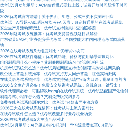
优考试5月功能更新：ACM编程模式硬核上线，试卷开放时间新增子时间
段
2026优考试官方澄清｜关于界面、组卷、公式三类不实测评回应
优考试：AI导题+AI出题+AI监考+AI阅卷，政企校通用的在线考试系统
安全生产月活动新玩法！优考试支持隐患排查拍照答题！
2026刷题考试系统推荐：优考试支持音视频题目及解析
广东省某5A级行业协会携手优考试：全国技能大赛内网理论考试圆满落
地
2026在线考试系统5大维度对比：优考试vs友商
2026在线考试软件选型：优考试功能、价格与使用场景深度对比
组织刷题用什么小程序？艾刷兼顾刷题练习与培训机构引流！
机房考试系统怎么选？优考试局域网版支持信创部署与对外挂网采购
政企线上答题系统推荐，优考试支持万人同步答题、红包实物派奖
在线英语考试系统推荐：优考试支持完形填空+听力口语，批量组卷补考
2026安全生产月必备！免费安全培训考试系统，合规台账一键导出！
软件代理商必看：可贴牌改logo的在线考试系统，优考试适配国产化信创
刷题考试小程序怎么选？艾刷免费版实测参考
免费在线考试系统测评对比：优考试与4款市面主流方案
2026三大在线考试系统横评：优考试与主流方案对比
在线考试软件怎么选？优考试覆盖多行业考核全场景
2026在线考试系统5大主流产品对比
优考试4月更新：AI导题支持PDF识别，学习流量费低至0.4元/G