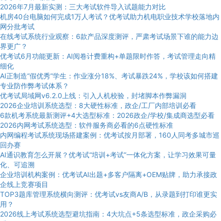
2026年7月最新实测：三大考试软件导入试题能力对比
机房40台电脑如何完成1万人考试？优考试助力机电职业技术学校落地内
网分批考试
在线考试系统行业观察：6款产品深度测评，严肃考试场景下谁的能力边
界更广？
优考试6月功能更新：AI阅卷计费重构+单题限时作答，考试管理走向精
细化
AI正制造“假优秀”学生：作业涨分18%、考试暴跌24%，学校该如何搭建
专业防作弊考试体系？
优考试局域网v6.2.0上线：引入人机校验，封堵脚本作弊漏洞
2026企业培训系统选型：8大硬性标准，政企/工厂内部培训必看
6款机考系统最新测评+4大选型标准：2026政企/学校/集成商选型必看
2026内网考试系统选型：软件服务商必看的6点硬性标准
内网编程考试系统现场搭建案例：优考试按月部署，160人同考多城市巡
回办赛
AI通识教育怎么开展？优考试“培训+考试”一体化方案，让学习效果可量
化、可追溯
企业培训机构案例：优考试AI出题+多客户隔离+OEM贴牌，助力承接政
企线上竞赛项目
TOP3题库管理系统横向测评：优考试vs友商A/B，从录题到打印谁更实
用？
2026线上考试系统选型避坑指南：4大坑点+5条选型标准，政企采购必