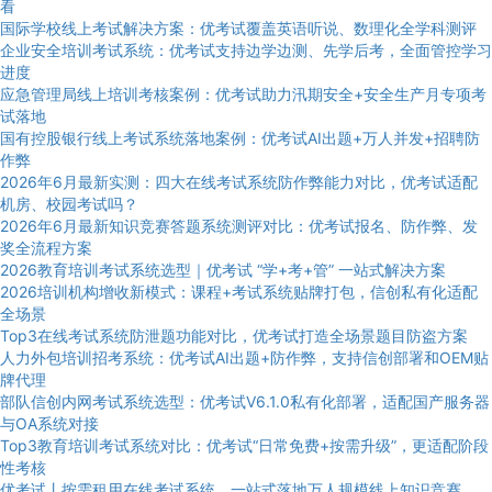
看
国际学校线上考试解决方案：优考试覆盖英语听说、数理化全学科测评
企业安全培训考试系统：优考试支持边学边测、先学后考，全面管控学习
进度
应急管理局线上培训考核案例：优考试助力汛期安全+安全生产月专项考
试落地
国有控股银行线上考试系统落地案例：优考试AI出题+万人并发+招聘防
作弊
2026年6月最新实测：四大在线考试系统防作弊能力对比，优考试适配
机房、校园考试吗？
2026年6月最新知识竞赛答题系统测评对比：优考试报名、防作弊、发
奖全流程方案
2026教育培训考试系统选型｜优考试 “学+考+管” 一站式解决方案
2026培训机构增收新模式：课程+考试系统贴牌打包，信创私有化适配
全场景
Top3在线考试系统防泄题功能对比，优考试打造全场景题目防盗方案
人力外包培训招考系统：优考试AI出题+防作弊，支持信创部署和OEM贴
牌代理
部队信创内网考试系统选型：优考试V6.1.0私有化部署，适配国产服务器
与OA系统对接
Top3教育培训考试系统对比：优考试“日常免费+按需升级”，更适配阶段
性考核
优考试丨按需租用在线考试系统，一站式落地万人规模线上知识竞赛