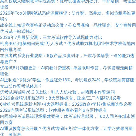
某高校成人继续教育学院案例：优考试覆盖学历提升、干部培训、考证全
场景
2026年Top3招聘笔试系统深度横评：防作弊、高并发、多岗位组卷谁更
强？
政企线上知识竞赛答题活动怎么做？公众号涨粉、品牌曝光、安全宣教用
优考试一站式搞定
2026年7月最新实测：三大考试软件导入试题能力对比
机房40台电脑如何完成1万人考试？优考试助力机电职业技术学校落地内
网分批考试
在线考试系统行业观察：6款产品深度测评，严肃考试场景下谁的能力边
界更广？
优考试6月功能更新：AI阅卷计费重构+单题限时作答，考试管理走向精
细化
AI正制造“假优秀”学生：作业涨分18%、考试暴跌24%，学校该如何搭建
专业防作弊考试体系？
优考试局域网v6.2.0上线：引入人机校验，封堵脚本作弊漏洞
2026企业培训系统选型：8大硬性标准，政企/工厂内部培训必看
6款机考系统最新测评+4大选型标准：2026政企/学校/集成商选型必看
2026内网考试系统选型：软件服务商必看的6点硬性标准
内网编程考试系统现场搭建案例：优考试按月部署，160人同考多城市巡
回办赛
AI通识教育怎么开展？优考试“培训+考试”一体化方案，让学习效果可量
化、可追溯