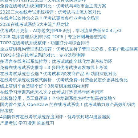
免费在线考试系统测评对比：优考试与4款市面主流方案
2026三大在线考试系统横评：优考试与主流方案对比
在线考试软件怎么选？优考试覆盖多行业考核全场景
2026在线考试系统5大主流产品对比
优考试4月更新：AI导题支持PDF识别，学习流量费低至0.4元/G
2026 题库管理系统排行榜 TOP5｜专业评测与选型指南
TOP3在线考试系统横评：功能打分与综合排行
企业培训机构管理系统推荐：优考试支持子管理员分权，多客户数据隔离
TOP3主流在线考试系统对比，专业选型测评
多语言在线考试系统推荐：优考试赋能全球化培训考核闭环
免费在线考试系统推荐：3 步用优考试快速发布线上考试
在线考试系统怎么选？优考试和2款友商产品 AI 功能深度对比
在线考试系统收费模式解析，优考试免费+付费会员定价更具性价比
线上培训平台选哪个好？3类培训系统横向测评
在线学习培训系统怎么选？优考试打造完整学练考闭环
老板嫌没用，员工嫌误事！企业培训系统怎样才能高效落地？
国内首个接入 OpenClaw 的在线考试系统！优考试助力政企高效组织内
部考核
4类防作弊在线考试系统深度测评：优考试封堵AI搜题漏洞
严肃考试
学习培训
刷题练习