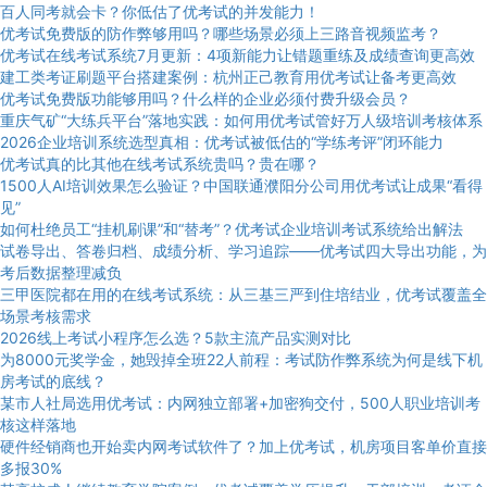
百人同考就会卡？你低估了优考试的并发能力！
优考试免费版的防作弊够用吗？哪些场景必须上三路音视频监考？
优考试在线考试系统7月更新：4项新能力让错题重练及成绩查询更高效
建工类考证刷题平台搭建案例：杭州正己教育用优考试让备考更高效
优考试免费版功能够用吗？什么样的企业必须付费升级会员？
重庆气矿“大练兵平台”落地实践：如何用优考试管好万人级培训考核体系
2026企业培训系统选型真相：优考试被低估的“学练考评”闭环能力
优考试真的比其他在线考试系统贵吗？贵在哪？
1500人AI培训效果怎么验证？中国联通濮阳分公司用优考试让成果“看得
见”
如何杜绝员工“挂机刷课”和“替考”？优考试企业培训考试系统给出解法
试卷导出、答卷归档、成绩分析、学习追踪——优考试四大导出功能，为
考后数据整理减负
三甲医院都在用的在线考试系统：从三基三严到住培结业，优考试覆盖全
场景考核需求
2026线上考试小程序怎么选？5款主流产品实测对比
为8000元奖学金，她毁掉全班22人前程：考试防作弊系统为何是线下机
房考试的底线？
某市人社局选用优考试：内网独立部署+加密狗交付，500人职业培训考
核这样落地
硬件经销商也开始卖内网考试软件了？加上优考试，机房项目客单价直接
多报30%