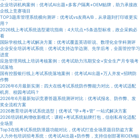
企业培训机构案例：优考试AI出题+多客户隔离+OEM贴牌，助力承接政
企线上竞赛项目
TOP3题库管理系统横向测评：优考试vs友商A/B，从录题到打印谁更实
用？
2026线上考试系统选型避坑指南：4大坑点+5条选型标准，政企采购必
看
国际学校线上考试解决方案：优考试覆盖英语听说、数理化全学科测评
企业安全培训考试系统：优考试支持边学边测、先学后考，全面管控学习
进度
应急管理局线上培训考核案例：优考试助力汛期安全+安全生产月专项考
试落地
国有控股银行线上考试系统落地案例：优考试AI出题+万人并发+招聘防
作弊
2026年6月最新实测：四大在线考试系统防作弊能力对比，优考试适配
机房、校园考试吗？
2026年6月最新知识竞赛答题系统测评对比：优考试报名、防作弊、发
奖全流程方案
2026教育培训考试系统选型｜优考试 “学+考+管” 一站式解决方案
2026培训机构增收新模式：课程+考试系统贴牌打包，信创私有化适配
全场景
Top3在线考试系统防泄题功能对比，优考试打造全场景题目防盗方案
人力外包培训招考系统：优考试AI出题+防作弊，支持信创部署和OEM贴