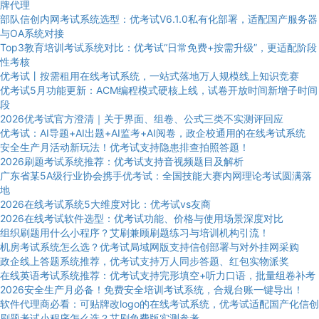
牌代理
部队信创内网考试系统选型：优考试V6.1.0私有化部署，适配国产服务器
与OA系统对接
Top3教育培训考试系统对比：优考试“日常免费+按需升级”，更适配阶段
性考核
优考试丨按需租用在线考试系统，一站式落地万人规模线上知识竞赛
优考试5月功能更新：ACM编程模式硬核上线，试卷开放时间新增子时间
段
2026优考试官方澄清｜关于界面、组卷、公式三类不实测评回应
优考试：AI导题+AI出题+AI监考+AI阅卷，政企校通用的在线考试系统
安全生产月活动新玩法！优考试支持隐患排查拍照答题！
2026刷题考试系统推荐：优考试支持音视频题目及解析
广东省某5A级行业协会携手优考试：全国技能大赛内网理论考试圆满落
地
2026在线考试系统5大维度对比：优考试vs友商
2026在线考试软件选型：优考试功能、价格与使用场景深度对比
组织刷题用什么小程序？艾刷兼顾刷题练习与培训机构引流！
机房考试系统怎么选？优考试局域网版支持信创部署与对外挂网采购
政企线上答题系统推荐，优考试支持万人同步答题、红包实物派奖
在线英语考试系统推荐：优考试支持完形填空+听力口语，批量组卷补考
2026安全生产月必备！免费安全培训考试系统，合规台账一键导出！
软件代理商必看：可贴牌改logo的在线考试系统，优考试适配国产化信创
刷题考试小程序怎么选？艾刷免费版实测参考