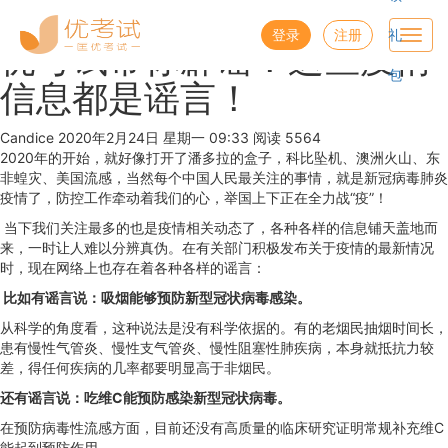
优考试
博客
登录
注册
礼
Toggl
优考试带你辟谣！这些疫情
navig
包
信息都是谣言！
Candice
2020年2月24日 星期一 09:33
阅读 5564
2020年的开始，就好像打开了潘多拉的盒子，科比坠机、澳洲火山、东
非蝗灾、美国流感，当然每个中国人民最关注的事情，就是新冠病毒肺炎
疫情了，防控工作牵动着我们的心，举国上下正在全力战“疫”！
当下我们关注最多的也是疫情相关动态了，各种各样的信息铺天盖地而
来，一时让人难以分辨真伪。在有关部门积极发布关于疫情的最新情况
时，现在网络上也存在着各种各样的谣言：
比如有谣言说：吸烟能够预防新型冠状病毒感染。
从科学的角度看，这种说法是没有科学依据的。有的老烟民抽烟时间长，
患有慢性气管炎、慢性支气管炎、慢性阻塞性肺疾病，本身就抵抗力较
差，得任何疾病的几率都要明显高于非烟民。
还有谣言说：吃维C能预防感染新型冠状病毒。
在预防病毒性流感方面，目前还没有高质量的临床研究证明常规补充维C
能起到预防作用。