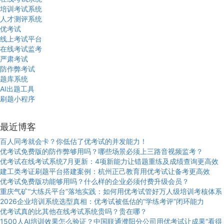
培训考试系统
人才测评系统
优考试
线上考试平台
在线考试监考
严肃考试
防作弊考试
题库系统
AI出题工具
刷题小程序
最近博客
百人同考就会卡？你低估了优考试的并发能力！
优考试免费版的防作弊够用吗？哪些场景必须上三路音视频监考？
优考试在线考试系统7月更新：4项新能力让错题重练及成绩查询更高效
建工类考证刷题平台搭建案例：杭州正己教育用优考试让备考更高效
优考试免费版功能够用吗？什么样的企业必须付费升级会员？
重庆气矿“大练兵平台”落地实践：如何用优考试管好万人级培训考核体系
2026企业培训系统选型真相：优考试被低估的“学练考评”闭环能力
优考试真的比其他在线考试系统贵吗？贵在哪？
1500人AI培训效果怎么验证？中国联通濮阳分公司用优考试让成果“看得