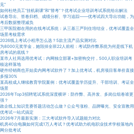
见”
如何杜绝员工“挂机刷课”和“替考”？优考试企业培训考试系统给出解法
试卷导出、答卷归档、成绩分析、学习追踪——优考试四大导出功能，为
考后数据整理减负
三甲医院都在用的在线考试系统：从三基三严到住培结业，优考试覆盖全
场景考核需求
2026线上考试小程序怎么选？5款主流产品实测对比
为8000元奖学金，她毁掉全班22人前程：考试防作弊系统为何是线下机
房考试的底线？
某市人社局选用优考试：内网独立部署+加密狗交付，500人职业培训考
核这样落地
硬件经销商也开始卖内网考试软件了？加上优考试，机房项目客单价直接
多报30%
某高校成人继续教育学院案例：优考试覆盖学历提升、干部培训、考证全
场景
2026年Top3招聘笔试系统深度横评：防作弊、高并发、多岗位组卷谁更
强？
政企线上知识竞赛答题活动怎么做？公众号涨粉、品牌曝光、安全宣教用
优考试一站式搞定
2026年7月最新实测：三大考试软件导入试题能力对比
机房40台电脑如何完成1万人考试？优考试助力机电职业技术学校落地内
网分批考试