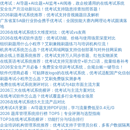
优考试：AI导题+AI出题+AI监考+AI阅卷，政企校通用的在线考试系统
安全生产月活动新玩法！优考试支持隐患排查拍照答题！
2026刷题考试系统推荐：优考试支持音视频题目及解析
广东省某5A级行业协会携手优考试：全国技能大赛内网理论考试圆满落
地
2026在线考试系统5大维度对比：优考试vs友商
2026在线考试软件选型：优考试功能、价格与使用场景深度对比
组织刷题用什么小程序？艾刷兼顾刷题练习与培训机构引流！
机房考试系统怎么选？优考试局域网版支持信创部署与对外挂网采购
政企线上答题系统推荐，优考试支持万人同步答题、红包实物派奖
在线英语考试系统推荐：优考试支持完形填空+听力口语，批量组卷补考
2026安全生产月必备！免费安全培训考试系统，合规台账一键导出！
软件代理商必看：可贴牌改logo的在线考试系统，优考试适配国产化信创
刷题考试小程序怎么选？艾刷免费版实测参考
免费在线考试系统测评对比：优考试与4款市面主流方案
2026三大在线考试系统横评：优考试与主流方案对比
在线考试软件怎么选？优考试覆盖多行业考核全场景
2026在线考试系统5大主流产品对比
优考试4月更新：AI导题支持PDF识别，学习流量费低至0.4元/G
2026 题库管理系统排行榜 TOP5｜专业评测与选型指南
TOP3在线考试系统横评：功能打分与综合排行
企业培训机构管理系统推荐：优考试支持子管理员分权，多客户数据隔离