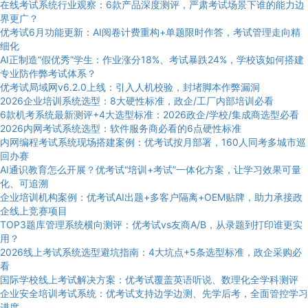
在线考试系统行业观察：6款产品深度测评，严肃考试场景下谁的能力边
界更广？
优考试6月功能更新：AI阅卷计费重构+单题限时作答，考试管理走向精
细化
AI正制造“假优秀”学生：作业涨分18%、考试暴跌24%，学校该如何搭建
专业防作弊考试体系？
优考试局域网v6.2.0上线：引入人机校验，封堵脚本作弊漏洞
2026企业培训系统选型：8大硬性标准，政企/工厂内部培训必看
6款机考系统最新测评+4大选型标准：2026政企/学校/集成商选型必看
2026内网考试系统选型：软件服务商必看的6点硬性标准
内网编程考试系统现场搭建案例：优考试按月部署，160人同考多城市巡
回办赛
AI通识教育怎么开展？优考试“培训+考试”一体化方案，让学习效果可量
化、可追溯
企业培训机构案例：优考试AI出题+多客户隔离+OEM贴牌，助力承接政
企线上竞赛项目
TOP3题库管理系统横向测评：优考试vs友商A/B，从录题到打印谁更实
用？
2026线上考试系统选型避坑指南：4大坑点+5条选型标准，政企采购必
看
国际学校线上考试解决方案：优考试覆盖英语听说、数理化全学科测评
企业安全培训考试系统：优考试支持边学边测、先学后考，全面管控学习
进度