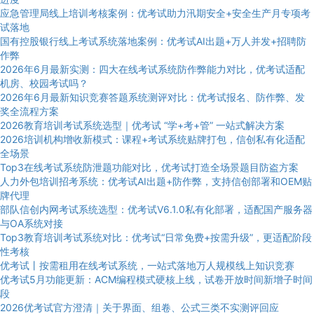
应急管理局线上培训考核案例：优考试助力汛期安全+安全生产月专项考
试落地
国有控股银行线上考试系统落地案例：优考试AI出题+万人并发+招聘防
作弊
2026年6月最新实测：四大在线考试系统防作弊能力对比，优考试适配
机房、校园考试吗？
2026年6月最新知识竞赛答题系统测评对比：优考试报名、防作弊、发
奖全流程方案
2026教育培训考试系统选型｜优考试 “学+考+管” 一站式解决方案
2026培训机构增收新模式：课程+考试系统贴牌打包，信创私有化适配
全场景
Top3在线考试系统防泄题功能对比，优考试打造全场景题目防盗方案
人力外包培训招考系统：优考试AI出题+防作弊，支持信创部署和OEM贴
牌代理
部队信创内网考试系统选型：优考试V6.1.0私有化部署，适配国产服务器
与OA系统对接
Top3教育培训考试系统对比：优考试“日常免费+按需升级”，更适配阶段
性考核
优考试丨按需租用在线考试系统，一站式落地万人规模线上知识竞赛
优考试5月功能更新：ACM编程模式硬核上线，试卷开放时间新增子时间
段
2026优考试官方澄清｜关于界面、组卷、公式三类不实测评回应