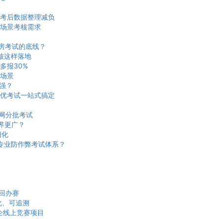
考后数据整理减负
场景考核需求
机房考试的底线？
核这样落地
多报30%
场景
更强？
优考试一站式搞定
网分批考试
界更广？
细化
建专业防作弊考试体系？
回办赛
化、可追溯
企线上竞赛项目