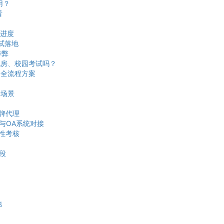
用？
看
进度
试落地
作弊
机房、校园考试吗？
奖全流程方案
全场景
牌代理
与OA系统对接
段性考核
段
地