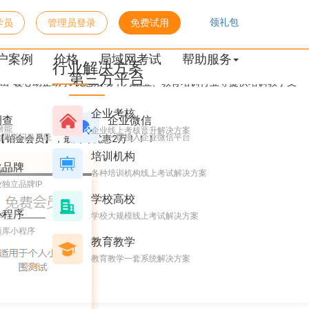
领礼包
学员
管理员登录
免费试用
户案例
价格
局域网考试
帮助服务
行业解决方案
第三方平台
出“暖心助企助学”优惠活动，为企业、教育培训行业等提供培训教学支
企业考核
调查
企业微信
潜能
企业线上考核晋升解决方案
的调查问卷系统
一键接入企业微信平台
【铂金会员】，最高可优惠2万！！！
培训机构
化品牌
系统
各种培训机构线上考试解决方案
独立品牌IP
学校高校
小程序
台
学校大规模线上考试解决方案
题库小程序
教育教学
教育教学一套系统解决方案