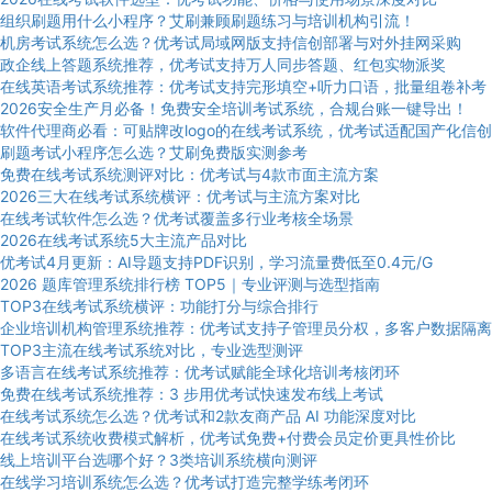
组织刷题用什么小程序？艾刷兼顾刷题练习与培训机构引流！
机房考试系统怎么选？优考试局域网版支持信创部署与对外挂网采购
政企线上答题系统推荐，优考试支持万人同步答题、红包实物派奖
在线英语考试系统推荐：优考试支持完形填空+听力口语，批量组卷补考
2026安全生产月必备！免费安全培训考试系统，合规台账一键导出！
软件代理商必看：可贴牌改logo的在线考试系统，优考试适配国产化信创
刷题考试小程序怎么选？艾刷免费版实测参考
免费在线考试系统测评对比：优考试与4款市面主流方案
2026三大在线考试系统横评：优考试与主流方案对比
在线考试软件怎么选？优考试覆盖多行业考核全场景
2026在线考试系统5大主流产品对比
优考试4月更新：AI导题支持PDF识别，学习流量费低至0.4元/G
2026 题库管理系统排行榜 TOP5｜专业评测与选型指南
TOP3在线考试系统横评：功能打分与综合排行
企业培训机构管理系统推荐：优考试支持子管理员分权，多客户数据隔离
TOP3主流在线考试系统对比，专业选型测评
多语言在线考试系统推荐：优考试赋能全球化培训考核闭环
免费在线考试系统推荐：3 步用优考试快速发布线上考试
在线考试系统怎么选？优考试和2款友商产品 AI 功能深度对比
在线考试系统收费模式解析，优考试免费+付费会员定价更具性价比
线上培训平台选哪个好？3类培训系统横向测评
在线学习培训系统怎么选？优考试打造完整学练考闭环