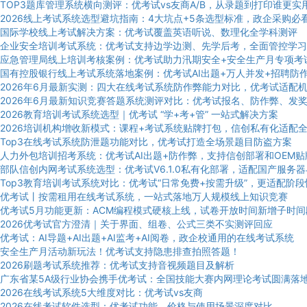
TOP3题库管理系统横向测评：优考试vs友商A/B，从录题到打印谁更实
2026线上考试系统选型避坑指南：4大坑点+5条选型标准，政企采购必
国际学校线上考试解决方案：优考试覆盖英语听说、数理化全学科测评
企业安全培训考试系统：优考试支持边学边测、先学后考，全面管控学习
应急管理局线上培训考核案例：优考试助力汛期安全+安全生产月专项考
国有控股银行线上考试系统落地案例：优考试AI出题+万人并发+招聘防
2026年6月最新实测：四大在线考试系统防作弊能力对比，优考试适配
2026年6月最新知识竞赛答题系统测评对比：优考试报名、防作弊、发
2026教育培训考试系统选型｜优考试 “学+考+管” 一站式解决方案
2026培训机构增收新模式：课程+考试系统贴牌打包，信创私有化适配
Top3在线考试系统防泄题功能对比，优考试打造全场景题目防盗方案
人力外包培训招考系统：优考试AI出题+防作弊，支持信创部署和OEM贴
部队信创内网考试系统选型：优考试V6.1.0私有化部署，适配国产服务器
Top3教育培训考试系统对比：优考试“日常免费+按需升级”，更适配阶
优考试丨按需租用在线考试系统，一站式落地万人规模线上知识竞赛
优考试5月功能更新：ACM编程模式硬核上线，试卷开放时间新增子时间
2026优考试官方澄清｜关于界面、组卷、公式三类不实测评回应
优考试：AI导题+AI出题+AI监考+AI阅卷，政企校通用的在线考试系统
安全生产月活动新玩法！优考试支持隐患排查拍照答题！
2026刷题考试系统推荐：优考试支持音视频题目及解析
广东省某5A级行业协会携手优考试：全国技能大赛内网理论考试圆满落
2026在线考试系统5大维度对比：优考试vs友商
2026在线考试软件选型：优考试功能、价格与使用场景深度对比