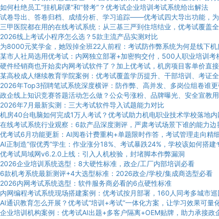
如何杜绝员工“挂机刷课”和“替考”？优考试企业培训考试系统给出解法
试卷导出、答卷归档、成绩分析、学习追踪——优考试四大导出功能，为
三甲医院都在用的在线考试系统：从三基三严到住培结业，优考试覆盖全
2026线上考试小程序怎么选？5款主流产品实测对比
为8000元奖学金，她毁掉全班22人前程：考试防作弊系统为何是线下
某市人社局选用优考试：内网独立部署+加密狗交付，500人职业培训考
硬件经销商也开始卖内网考试软件了？加上优考试，机房项目客单价直接
某高校成人继续教育学院案例：优考试覆盖学历提升、干部培训、考证全
2026年Top3招聘笔试系统深度横评：防作弊、高并发、多岗位组卷谁
政企线上知识竞赛答题活动怎么做？公众号涨粉、品牌曝光、安全宣教用
2026年7月最新实测：三大考试软件导入试题能力对比
机房40台电脑如何完成1万人考试？优考试助力机电职业技术学校落地内
在线考试系统行业观察：6款产品深度测评，严肃考试场景下谁的能力边
优考试6月功能更新：AI阅卷计费重构+单题限时作答，考试管理走向精
AI正制造“假优秀”学生：作业涨分18%、考试暴跌24%，学校该如何搭
优考试局域网v6.2.0上线：引入人机校验，封堵脚本作弊漏洞
2026企业培训系统选型：8大硬性标准，政企/工厂内部培训必看
6款机考系统最新测评+4大选型标准：2026政企/学校/集成商选型必看
2026内网考试系统选型：软件服务商必看的6点硬性标准
内网编程考试系统现场搭建案例：优考试按月部署，160人同考多城市巡
AI通识教育怎么开展？优考试“培训+考试”一体化方案，让学习效果可量
企业培训机构案例：优考试AI出题+多客户隔离+OEM贴牌，助力承接政