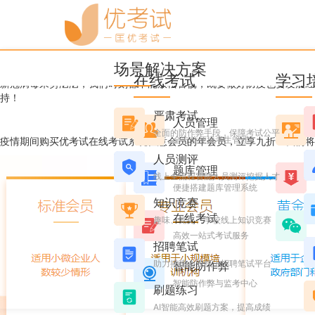
优考试
博客
优考试助“疫”行动，年会员
场景解决方案
Candice
2020年3月06日 星期五 23:19
阅读 5116
在线考试
学习
新冠病毒来势汹汹，我们时刻都不能放松警惕，既要做好防疫也要发展经
持！
严肃考试
人员管理
全面的防作弊手段，保障考试公平
全方位便捷考生管理
疫情期间购买优考试在线考试系统任意会员的年会员，立享九折！我们将
人员测评
题库管理
线上全流程智能人员测评挖掘人才
便捷搭建题库管理系统
知识竞赛
在线考试
趣味、党史、学校线上知识竞赛
高效一站式考试服务
招聘笔试
助力搭建企业线上招聘笔试平台
智能防作弊
智能防作弊与监考中心
刷题练习
AI智能高效刷题方案，提高成绩