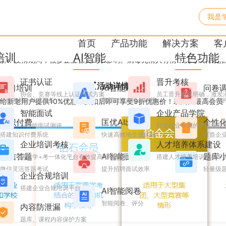
我是
立享九折，快来获取优惠吧！
首页
产品功能
解决方案
客
培训
AI智能
特色功能
济！疫情期间，很多企业都受到了影响。病毒无情人有情，优考试特别推
证书认证
晋升考核
【活动详情】
学习培训
AI智能刷题
问卷
协会、竞赛等线上认证考试方案
员工晋升路线明确，激发
学练考评一站式服务
薄弱知识点推荐刷题
多样化
给新老用户提供10%优惠，折扣后即可享受9折优惠价！若购买最高会员
智能面试
企业产品学院
知识付费
匡优AI出题
个性
AI智能面试测评
打造企业专属的产品学院
搭建知识付费系统
快速高效地生成试题
打造企业
企业培训考核
人才培养体系建设
微信答题
AI智能面试
题库
搭建学+考一体化平台有效提高培训效果
搭建人才培养培训考核平
微信灵活答题考试
提升招聘面试效率
轻量级
企业合规培训
搭建企业合规培训平台
AI智能阅卷
智能阅卷、评分
内容防泄漏
题库、课程内容保护方案