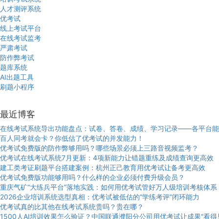
人才测评系统
优考试
线上考试平台
在线考试监考
严肃考试
防作弊考试
题库系统
AI出题工具
刷题小程序
最近博客
在线考试系统导出功能盘点：试卷、答卷、成绩、学习记录——各平台能
百人同考就会卡？你低估了优考试的并发能力！
优考试免费版的防作弊够用吗？哪些场景必须上三路音视频监考？
优考试在线考试系统7月更新：4项新能力让错题重练及成绩查询更高效
建工类考证刷题平台搭建案例：杭州正己教育用优考试让备考更高效
优考试免费版功能够用吗？什么样的企业必须付费升级会员？
重庆气矿“大练兵平台”落地实践：如何用优考试管好万人级培训考核体系
2026企业培训系统选型真相：优考试被低估的“学练考评”闭环能力
优考试真的比其他在线考试系统贵吗？贵在哪？
1500人AI培训效果怎么验证？中国联通濮阳分公司用优考试让成果“看得