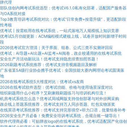
牌代理
部队信创内网考试系统选型：优考试V6.1.0私有化部署，适配国产服务器
与OA系统对接
Top3教育培训考试系统对比：优考试“日常免费+按需升级”，更适配阶段
性考核
优考试丨按需租用在线考试系统，一站式落地万人规模线上知识竞赛
优考试5月功能更新：ACM编程模式硬核上线，试卷开放时间新增子时间
段
2026优考试官方澄清｜关于界面、组卷、公式三类不实测评回应
优考试：AI导题+AI出题+AI监考+AI阅卷，政企校通用的在线考试系统
安全生产月活动新玩法！优考试支持隐患排查拍照答题！
2026刷题考试系统推荐：优考试支持音视频题目及解析
广东省某5A级行业协会携手优考试：全国技能大赛内网理论考试圆满落
地
2026在线考试系统5大维度对比：优考试vs友商
2026在线考试软件选型：优考试功能、价格与使用场景深度对比
组织刷题用什么小程序？艾刷兼顾刷题练习与培训机构引流！
机房考试系统怎么选？优考试局域网版支持信创部署与对外挂网采购
政企线上答题系统推荐，优考试支持万人同步答题、红包实物派奖
在线英语考试系统推荐：优考试支持完形填空+听力口语，批量组卷补考
2026安全生产月必备！免费安全培训考试系统，合规台账一键导出！
软件代理商必看：可贴牌改logo的在线考试系统，优考试适配国产化信创
刷题考试小程序怎么选？艾刷免费版实测参考