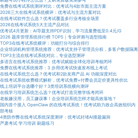
免费在线考试系统测评对比：优考试与4款市面主流方案
2026三大在线考试系统横评：优考试与主流方案对比
在线考试软件怎么选？优考试覆盖多行业考核全场景
2026在线考试系统5大主流产品对比
优考试4月更新：AI导题支持PDF识别，学习流量费低至0.4元/G
2026 题库管理系统排行榜 TOP5｜专业评测与选型指南
TOP3在线考试系统横评：功能打分与综合排行
企业培训机构管理系统推荐：优考试支持子管理员分权，多客户数据隔离
TOP3主流在线考试系统对比，专业选型测评
多语言在线考试系统推荐：优考试赋能全球化培训考核闭环
免费在线考试系统推荐：3 步用优考试快速发布线上考试
在线考试系统怎么选？优考试和2款友商产品 AI 功能深度对比
在线考试系统收费模式解析，优考试免费+付费会员定价更具性价比
线上培训平台选哪个好？3类培训系统横向测评
在线学习培训系统怎么选？优考试打造完整学练考闭环
老板嫌没用，员工嫌误事！企业培训系统怎样才能高效落地？
国内首个接入 OpenClaw 的在线考试系统！优考试助力政企高效组织内
部考核
4类防作弊在线考试系统深度测评：优考试封堵AI搜题漏洞
严肃考试
学习培训
刷题练习