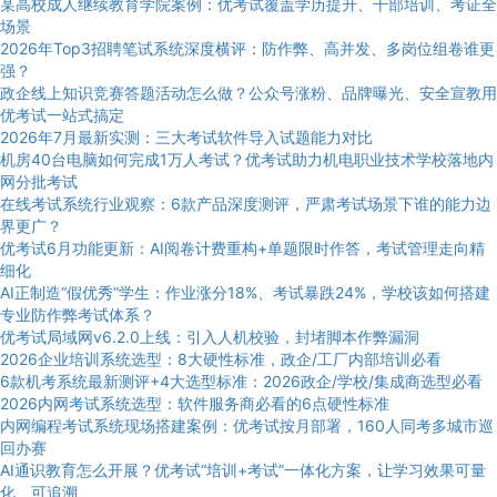
某高校成人继续教育学院案例：优考试覆盖学历提升、干部培训、考证全
场景
2026年Top3招聘笔试系统深度横评：防作弊、高并发、多岗位组卷谁更
强？
政企线上知识竞赛答题活动怎么做？公众号涨粉、品牌曝光、安全宣教用
优考试一站式搞定
2026年7月最新实测：三大考试软件导入试题能力对比
机房40台电脑如何完成1万人考试？优考试助力机电职业技术学校落地内
网分批考试
在线考试系统行业观察：6款产品深度测评，严肃考试场景下谁的能力边
界更广？
优考试6月功能更新：AI阅卷计费重构+单题限时作答，考试管理走向精
细化
AI正制造“假优秀”学生：作业涨分18%、考试暴跌24%，学校该如何搭建
专业防作弊考试体系？
优考试局域网v6.2.0上线：引入人机校验，封堵脚本作弊漏洞
2026企业培训系统选型：8大硬性标准，政企/工厂内部培训必看
6款机考系统最新测评+4大选型标准：2026政企/学校/集成商选型必看
2026内网考试系统选型：软件服务商必看的6点硬性标准
内网编程考试系统现场搭建案例：优考试按月部署，160人同考多城市巡
回办赛
AI通识教育怎么开展？优考试“培训+考试”一体化方案，让学习效果可量
化、可追溯