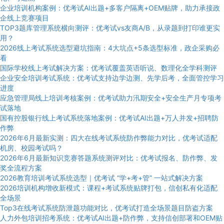
企业培训机构案例：优考试AI出题+多客户隔离+OEM贴牌，助力承接政
企线上竞赛项目
TOP3题库管理系统横向测评：优考试vs友商A/B，从录题到打印谁更实
用？
2026线上考试系统选型避坑指南：4大坑点+5条选型标准，政企采购必
看
国际学校线上考试解决方案：优考试覆盖英语听说、数理化全学科测评
企业安全培训考试系统：优考试支持边学边测、先学后考，全面管控学习
进度
应急管理局线上培训考核案例：优考试助力汛期安全+安全生产月专项考
试落地
国有控股银行线上考试系统落地案例：优考试AI出题+万人并发+招聘防
作弊
2026年6月最新实测：四大在线考试系统防作弊能力对比，优考试适配
机房、校园考试吗？
2026年6月最新知识竞赛答题系统测评对比：优考试报名、防作弊、发
奖全流程方案
2026教育培训考试系统选型｜优考试 “学+考+管” 一站式解决方案
2026培训机构增收新模式：课程+考试系统贴牌打包，信创私有化适配
全场景
Top3在线考试系统防泄题功能对比，优考试打造全场景题目防盗方案
人力外包培训招考系统：优考试AI出题+防作弊，支持信创部署和OEM贴