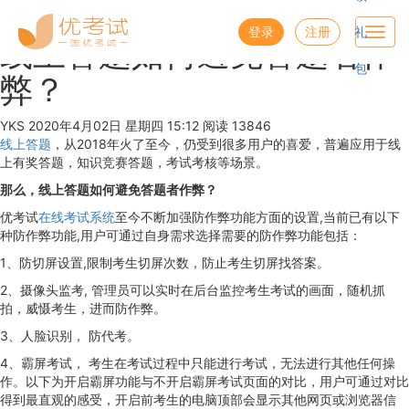
优考试
博客
登录
注册
礼
Toggl
线上答题如何避免答题者作
navig
包
弊？
YKS
2020年4月02日 星期四 15:12
阅读 13846
线上答题
，从2018年火了至今，仍受到很多用户的喜爱，普遍应用于线
上有奖答题，知识竞赛答题，考试考核等场景。
那么，线上答题如何避免答题者作弊？
优考试
在线考试系统
至今不断加强防作弊功能方面的设置,当前已有以下
种防作弊功能,用户可通过自身需求选择需要的防作弊功能包括：
1、防切屏设置,限制考生切屏次数，防止考生切屏找答案。
2、摄像头监考, 管理员可以实时在后台监控考生考试的画面，随机抓
拍，威慑考生，进而防作弊。
3、人脸识别， 防代考。
4、霸屏考试， 考生在考试过程中只能进行考试，无法进行其他任何操
作。以下为开启霸屏功能与不开启霸屏考试页面的对比，用户可通过对比
得到最直观的感受，开启前考生的电脑顶部会显示其他网页或浏览器信