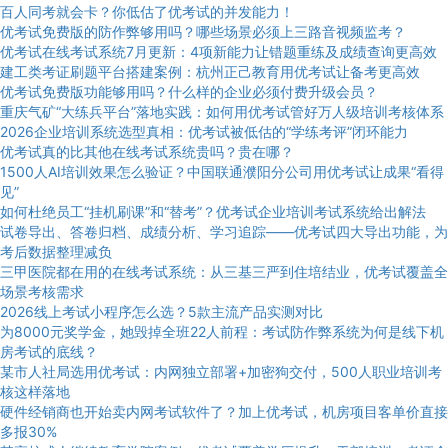
百人同考就会卡？你低估了优考试的并发能力！
优考试免费版的防作弊够用吗？哪些场景必须上三路音视频监考？
优考试在线考试系统7月更新：4项新能力让错题重练及成绩查询更高效
建工类考证刷题平台搭建案例：杭州正己教育用优考试让备考更高效
优考试免费版功能够用吗？什么样的企业必须付费升级会员？
重庆气矿“大练兵平台”落地实践：如何用优考试管好万人级培训考核体系
2026企业培训系统选型真相：优考试被低估的“学练考评”闭环能力
优考试真的比其他在线考试系统贵吗？贵在哪？
1500人AI培训效果怎么验证？中国联通濮阳分公司用优考试让成果“看得
见”
如何杜绝员工“挂机刷课”和“替考”？优考试企业培训考试系统给出解法
试卷导出、答卷归档、成绩分析、学习追踪——优考试四大导出功能，为
考后数据整理减负
三甲医院都在用的在线考试系统：从三基三严到住培结业，优考试覆盖全
场景考核需求
2026线上考试小程序怎么选？5款主流产品实测对比
为8000元奖学金，她毁掉全班22人前程：考试防作弊系统为何是线下机
房考试的底线？
某市人社局选用优考试：内网独立部署+加密狗交付，500人职业培训考
核这样落地
硬件经销商也开始卖内网考试软件了？加上优考试，机房项目客单价直接
多报30%