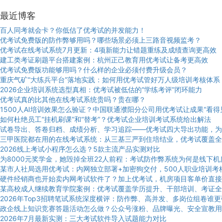
最近博客
百人同考就会卡？你低估了优考试的并发能力！
优考试免费版的防作弊够用吗？哪些场景必须上三路音视频监考？
优考试在线考试系统7月更新：4项新能力让错题重练及成绩查询更高效
建工类考证刷题平台搭建案例：杭州正己教育用优考试让备考更高效
优考试免费版功能够用吗？什么样的企业必须付费升级会员？
重庆气矿“大练兵平台”落地实践：如何用优考试管好万人级培训考核体系
2026企业培训系统选型真相：优考试被低估的“学练考评”闭环能力
优考试真的比其他在线考试系统贵吗？贵在哪？
1500人AI培训效果怎么验证？中国联通濮阳分公司用优考试让成果“看得
如何杜绝员工“挂机刷课”和“替考”？优考试企业培训考试系统给出解法
试卷导出、答卷归档、成绩分析、学习追踪——优考试四大导出功能，为
三甲医院都在用的在线考试系统：从三基三严到住培结业，优考试覆盖全
2026线上考试小程序怎么选？5款主流产品实测对比
为8000元奖学金，她毁掉全班22人前程：考试防作弊系统为何是线下
某市人社局选用优考试：内网独立部署+加密狗交付，500人职业培训考
硬件经销商也开始卖内网考试软件了？加上优考试，机房项目客单价直接
某高校成人继续教育学院案例：优考试覆盖学历提升、干部培训、考证全
2026年Top3招聘笔试系统深度横评：防作弊、高并发、多岗位组卷谁
政企线上知识竞赛答题活动怎么做？公众号涨粉、品牌曝光、安全宣教用
2026年7月最新实测：三大考试软件导入试题能力对比