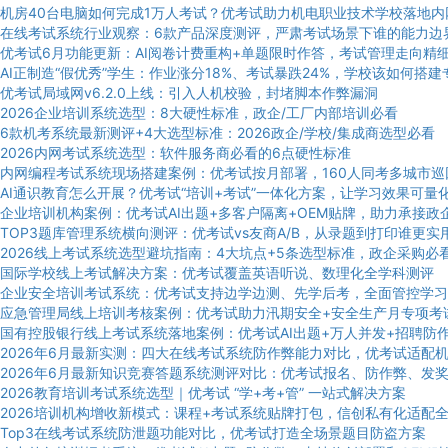
机房40台电脑如何完成1万人考试？优考试助力机电职业技术学校落地内
在线考试系统行业观察：6款产品深度测评，严肃考试场景下谁的能力边
优考试6月功能更新：AI阅卷计费重构+单题限时作答，考试管理走向精
AI正制造“假优秀”学生：作业涨分18%、考试暴跌24%，学校该如何搭
优考试局域网v6.2.0上线：引入人机校验，封堵脚本作弊漏洞
2026企业培训系统选型：8大硬性标准，政企/工厂内部培训必看
6款机考系统最新测评+4大选型标准：2026政企/学校/集成商选型必看
2026内网考试系统选型：软件服务商必看的6点硬性标准
内网编程考试系统现场搭建案例：优考试按月部署，160人同考多城市巡
AI通识教育怎么开展？优考试“培训+考试”一体化方案，让学习效果可量
企业培训机构案例：优考试AI出题+多客户隔离+OEM贴牌，助力承接政
TOP3题库管理系统横向测评：优考试vs友商A/B，从录题到打印谁更实
2026线上考试系统选型避坑指南：4大坑点+5条选型标准，政企采购必
国际学校线上考试解决方案：优考试覆盖英语听说、数理化全学科测评
企业安全培训考试系统：优考试支持边学边测、先学后考，全面管控学习
应急管理局线上培训考核案例：优考试助力汛期安全+安全生产月专项考
国有控股银行线上考试系统落地案例：优考试AI出题+万人并发+招聘防
2026年6月最新实测：四大在线考试系统防作弊能力对比，优考试适配
2026年6月最新知识竞赛答题系统测评对比：优考试报名、防作弊、发
2026教育培训考试系统选型｜优考试 “学+考+管” 一站式解决方案
2026培训机构增收新模式：课程+考试系统贴牌打包，信创私有化适配
Top3在线考试系统防泄题功能对比，优考试打造全场景题目防盗方案