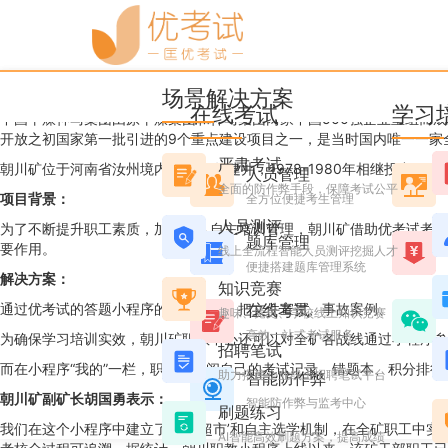
优考试
博客
朝川矿推出“朝川职教”小程
场景解决方案
YKS
2023年3月06日 星期一 16:55
阅读 9165
在线考试
学习
中国平煤神马集团由原平煤集团和神马集团两家中国500强企业重组而成
开放之初国家第一批引进的9个重点建设项目之一，是当时国内唯一一家
严肃考试
朝川矿位于河南省汝州境内，1971年建井，1978-1980年相继投产，1
人员管理
全面的防作弊手段，保障考试公平
项目背景：
全方位便捷考生管理
人员测评
为了不断提升职工素质，加强区队自主培训管理，朝川矿借助优考试考试
题库管理
要作用。
线上全流程智能人员测评挖掘人才
便捷搭建题库管理系统
解决方案：
知识竞赛
通过优考试的答题小程序的学习模块，把文件宣贯、事故案例、专项培训
在线考试
趣味、党史、学校线上知识竞赛
高效一站式考试服务
为确保学习培训实效，朝川矿职教中心还可以对全矿各战线通过小程序参
招聘笔试
而在小程序“我的”一栏，职工可查阅自己的考试记录、错题本、积分排
助力搭建企业线上招聘笔试平台
智能防作弊
朝川矿
副矿长胡国勇表示
：
智能防作弊与监考中心
刷题练习
我们在这个小程序中建立了‘课程超市’和自主选学机制，在全矿职工中
AI智能高效刷题方案，提高成绩