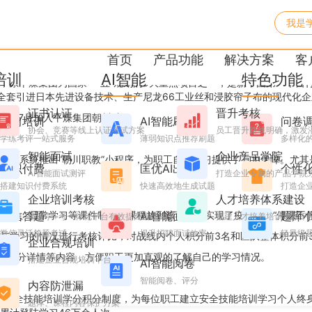
我是
序，打造职工线上培训载体新
首页
产品功能
解决方案
客
培训
AI智能
特色功能
，原平煤集团为国家“一五”规划的9大重点项目之一，是新中国第一个自
全套引进日本先进设备技术、生产尼龙66工业丝和浸胶帘子布的现代化
证书认证
晋升考核
998年7月加入平煤集团朝川矿。
学习培训
AI智能刷题
问卷
协会、竞赛等线上认证考试方案
员工晋升路线明确，激发
学练考评一站式服务
薄弱知识点推荐刷题
多样化
智能面试
企业产品学院
培训系统推出“朝川职教”小程序，为职工自主学习提供了有力保障。尤
知识付费
匡优AI出题
个性
AI智能面试测评
打造企业专属的产品学院
搭建知识付费系统
快速高效地生成试题
打造企业
企业培训考核
人才培养体系建设
练习、日常学习等课件制作成课程放到该模块，实现了疫情期间“停课不停
微信答题
AI智能面试
题库
搭建学+考一体化平台有效提高培训效果
搭建人才培养培训考核平
微信灵活答题考试
提升招聘面试效率
轻量级
与学习的情况进行考核评比，对战线内个人积分前3名和区队整体积分前
企业合规培训
行、积分详情等内容，方便职工更加直观的了解自己的学习情况。
搭建企业合规培训平台
AI智能阅卷
智能阅卷、评分
内容防泄漏
实行安全技能培训学分积分制度，为每位职工建立安全技能培训学习个人终
题库、课程内容保护方案