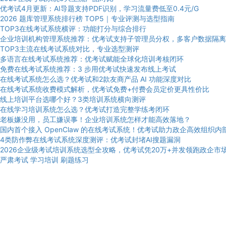
优考试4月更新：AI导题支持PDF识别，学习流量费低至0.4元/G
2026 题库管理系统排行榜 TOP5｜专业评测与选型指南
TOP3在线考试系统横评：功能打分与综合排行
企业培训机构管理系统推荐：优考试支持子管理员分权，多客户数据隔离
TOP3主流在线考试系统对比，专业选型测评
多语言在线考试系统推荐：优考试赋能全球化培训考核闭环
免费在线考试系统推荐：3 步用优考试快速发布线上考试
在线考试系统怎么选？优考试和2款友商产品 AI 功能深度对比
在线考试系统收费模式解析，优考试免费+付费会员定价更具性价比
线上培训平台选哪个好？3类培训系统横向测评
在线学习培训系统怎么选？优考试打造完整学练考闭环
老板嫌没用，员工嫌误事！企业培训系统怎样才能高效落地？
国内首个接入 OpenClaw 的在线考试系统！优考试助力政企高效组织内
4类防作弊在线考试系统深度测评：优考试封堵AI搜题漏洞
2026企业级考试培训系统选型全攻略，优考试凭20万+并发领跑政企市
严肃考试
学习培训
刷题练习