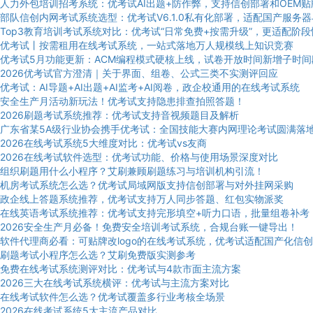
人力外包培训招考系统：优考试AI出题+防作弊，支持信创部署和OEM贴
部队信创内网考试系统选型：优考试V6.1.0私有化部署，适配国产服务器
Top3教育培训考试系统对比：优考试“日常免费+按需升级”，更适配阶
优考试丨按需租用在线考试系统，一站式落地万人规模线上知识竞赛
优考试5月功能更新：ACM编程模式硬核上线，试卷开放时间新增子时间
2026优考试官方澄清｜关于界面、组卷、公式三类不实测评回应
优考试：AI导题+AI出题+AI监考+AI阅卷，政企校通用的在线考试系统
安全生产月活动新玩法！优考试支持隐患排查拍照答题！
2026刷题考试系统推荐：优考试支持音视频题目及解析
广东省某5A级行业协会携手优考试：全国技能大赛内网理论考试圆满落
2026在线考试系统5大维度对比：优考试vs友商
2026在线考试软件选型：优考试功能、价格与使用场景深度对比
组织刷题用什么小程序？艾刷兼顾刷题练习与培训机构引流！
机房考试系统怎么选？优考试局域网版支持信创部署与对外挂网采购
政企线上答题系统推荐，优考试支持万人同步答题、红包实物派奖
在线英语考试系统推荐：优考试支持完形填空+听力口语，批量组卷补考
2026安全生产月必备！免费安全培训考试系统，合规台账一键导出！
软件代理商必看：可贴牌改logo的在线考试系统，优考试适配国产化信创
刷题考试小程序怎么选？艾刷免费版实测参考
免费在线考试系统测评对比：优考试与4款市面主流方案
2026三大在线考试系统横评：优考试与主流方案对比
在线考试软件怎么选？优考试覆盖多行业考核全场景
2026在线考试系统5大主流产品对比