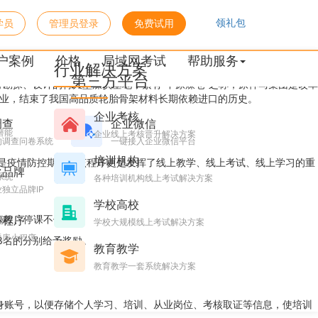
领礼包
学员
管理员登录
免费试用
形式
户案例
价格
局域网考试
帮助服务
行业解决方案
第三方平台
行勘探、设计的特大型煤炭基地，素有“中原煤仓”之称；原神马集团是改革
企业，结束了我国高品质轮胎骨架材料长期依赖进口的历史。
企业考核
调查
企业微信
潜能
企业线上考核晋升解决方案
的调查问卷系统
一键接入企业微信平台
培训机构
其是疫情防控期间，该程序更是发挥了线上教学、线上考试、线上学习的重
化品牌
系统
各种培训机构线上考试解决方案
独立品牌IP
学校高校
教、停课不停学”。
小程序
台
学校大规模线上考试解决方案
题库小程序
3名的分别给予奖励。
教育教学
教育教学一套系统解决方案
身账号，以便存储个人学习、培训、从业岗位、考核取证等信息，使培训