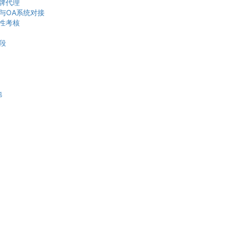
牌代理
与OA系统对接
段性考核
段
地