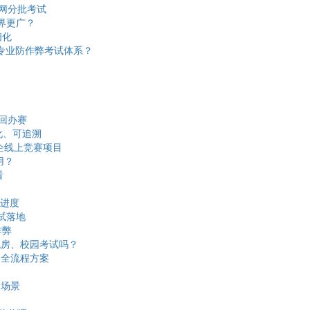
网分批考试
界更广？
细化
建专业防作弊考试体系？
回办赛
化、可追溯
企线上竞赛项目
用？
看
进度
试落地
作弊
机房、校园考试吗？
奖全流程方案
全场景