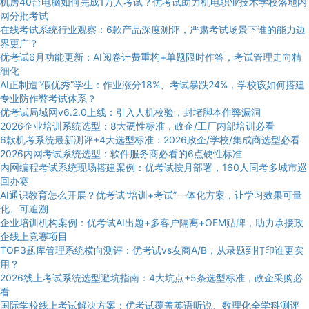
机房40台电脑如何完成1万人考试？优考试助力机电职业技术学校落地内
网分批考试
在线考试系统行业观察：6款产品深度测评，严肃考试场景下谁的能力边
界更广？
优考试6月功能更新：AI阅卷计费重构+单题限时作答，考试管理走向精
细化
AI正制造“假优秀”学生：作业涨分18%、考试暴跌24%，学校该如何搭建
专业防作弊考试体系？
优考试局域网v6.2.0上线：引入人机校验，封堵脚本作弊漏洞
2026企业培训系统选型：8大硬性标准，政企/工厂内部培训必看
6款机考系统最新测评+4大选型标准：2026政企/学校/集成商选型必看
2026内网考试系统选型：软件服务商必看的6点硬性标准
内网编程考试系统现场搭建案例：优考试按月部署，160人同考多城市巡
回办赛
AI通识教育怎么开展？优考试“培训+考试”一体化方案，让学习效果可量
化、可追溯
企业培训机构案例：优考试AI出题+多客户隔离+OEM贴牌，助力承接政
企线上竞赛项目
TOP3题库管理系统横向测评：优考试vs友商A/B，从录题到打印谁更实
用？
2026线上考试系统选型避坑指南：4大坑点+5条选型标准，政企采购必
看
国际学校线上考试解决方案：优考试覆盖英语听说、数理化全学科测评