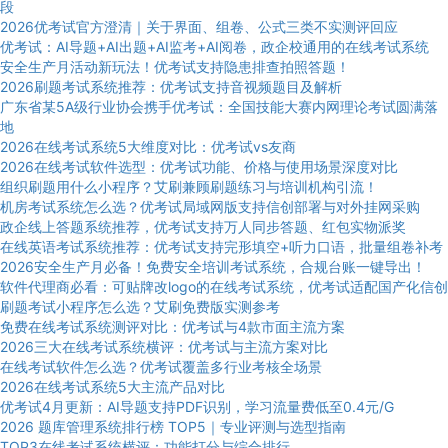
段
2026优考试官方澄清｜关于界面、组卷、公式三类不实测评回应
优考试：AI导题+AI出题+AI监考+AI阅卷，政企校通用的在线考试系统
安全生产月活动新玩法！优考试支持隐患排查拍照答题！
2026刷题考试系统推荐：优考试支持音视频题目及解析
广东省某5A级行业协会携手优考试：全国技能大赛内网理论考试圆满落
地
2026在线考试系统5大维度对比：优考试vs友商
2026在线考试软件选型：优考试功能、价格与使用场景深度对比
组织刷题用什么小程序？艾刷兼顾刷题练习与培训机构引流！
机房考试系统怎么选？优考试局域网版支持信创部署与对外挂网采购
政企线上答题系统推荐，优考试支持万人同步答题、红包实物派奖
在线英语考试系统推荐：优考试支持完形填空+听力口语，批量组卷补考
2026安全生产月必备！免费安全培训考试系统，合规台账一键导出！
软件代理商必看：可贴牌改logo的在线考试系统，优考试适配国产化信创
刷题考试小程序怎么选？艾刷免费版实测参考
免费在线考试系统测评对比：优考试与4款市面主流方案
2026三大在线考试系统横评：优考试与主流方案对比
在线考试软件怎么选？优考试覆盖多行业考核全场景
2026在线考试系统5大主流产品对比
优考试4月更新：AI导题支持PDF识别，学习流量费低至0.4元/G
2026 题库管理系统排行榜 TOP5｜专业评测与选型指南
TOP3在线考试系统横评：功能打分与综合排行