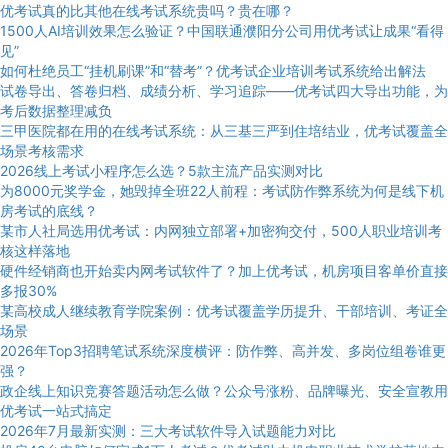
优考试真的比其他在线考试系统贵吗？贵在哪？
1500人AI培训效果怎么验证？中国联通濮阳分公司用优考试让成果“看得
见”
如何杜绝员工“挂机刷课”和“替考”？优考试企业培训考试系统给出解法
试卷导出、答卷归档、成绩分析、学习追踪——优考试四大导出功能，为
考后数据整理减负
三甲医院都在用的在线考试系统：从三基三严到住培结业，优考试覆盖全
场景考核需求
2026线上考试小程序怎么选？5款主流产品实测对比
为8000元奖学金，她毁掉全班22人前程：考试防作弊系统为何是线下机
房考试的底线？
某市人社局选用优考试：内网独立部署+加密狗交付，500人职业培训考
核这样落地
硬件经销商也开始卖内网考试软件了？加上优考试，机房项目客单价直接
多报30%
某高校成人继续教育学院案例：优考试覆盖学历提升、干部培训、考证全
场景
2026年Top3招聘笔试系统深度横评：防作弊、高并发、多岗位组卷谁更
强？
政企线上知识竞赛答题活动怎么做？公众号涨粉、品牌曝光、安全宣教用
优考试一站式搞定
2026年7月最新实测：三大考试软件导入试题能力对比