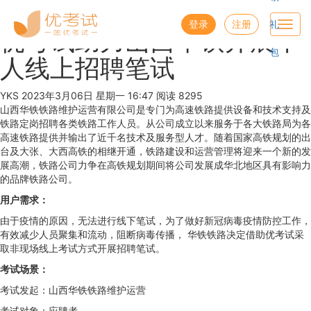
优考试
博客
登录
注册
礼
Toggl
优考试助力山西华铁开展千
navig
包
人线上招聘笔试
YKS
2023年3月06日 星期一 16:47
阅读 8295
山西华铁铁路维护运营有限公司是专门为高速铁路提供设备和技术支持及
铁路定岗招聘各类铁路工作人员。从公司成立以来服务于各大铁路局为各
高速铁路提供并输出了近千名技术及服务型人才。随着国家高铁规划的出
台及大张、大西高铁的相继开通，铁路建设和运营管理将迎来一个新的发
展高潮，铁路公司力争在高铁规划期间将公司发展成华北地区具有影响力
的品牌铁路公司。
用户需求：
由于疫情的原因，无法进行线下笔试，为了做好新冠病毒疫情防控工作，
有效减少人员聚集和流动，阻断病毒传播， 华铁铁路决定借助优考试采
取非现场线上考试方式开展招聘笔试。
考试场景：
考试发起：山西华铁铁路维护运营
考试对象：应聘者