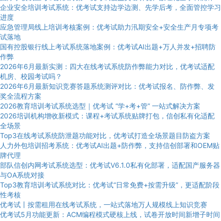
企业安全培训考试系统：优考试支持边学边测、先学后考，全面管控学习
进度
应急管理局线上培训考核案例：优考试助力汛期安全+安全生产月专项考
试落地
国有控股银行线上考试系统落地案例：优考试AI出题+万人并发+招聘防
作弊
2026年6月最新实测：四大在线考试系统防作弊能力对比，优考试适配
机房、校园考试吗？
2026年6月最新知识竞赛答题系统测评对比：优考试报名、防作弊、发
奖全流程方案
2026教育培训考试系统选型｜优考试 “学+考+管” 一站式解决方案
2026培训机构增收新模式：课程+考试系统贴牌打包，信创私有化适配
全场景
Top3在线考试系统防泄题功能对比，优考试打造全场景题目防盗方案
人力外包培训招考系统：优考试AI出题+防作弊，支持信创部署和OEM贴
牌代理
部队信创内网考试系统选型：优考试V6.1.0私有化部署，适配国产服务器
与OA系统对接
Top3教育培训考试系统对比：优考试“日常免费+按需升级”，更适配阶段
性考核
优考试丨按需租用在线考试系统，一站式落地万人规模线上知识竞赛
优考试5月功能更新：ACM编程模式硬核上线，试卷开放时间新增子时间