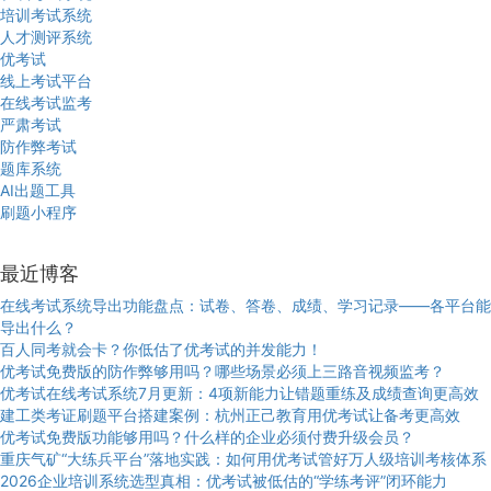
培训考试系统
人才测评系统
优考试
线上考试平台
在线考试监考
严肃考试
防作弊考试
题库系统
AI出题工具
刷题小程序
最近博客
在线考试系统导出功能盘点：试卷、答卷、成绩、学习记录——各平台能
导出什么？
百人同考就会卡？你低估了优考试的并发能力！
优考试免费版的防作弊够用吗？哪些场景必须上三路音视频监考？
优考试在线考试系统7月更新：4项新能力让错题重练及成绩查询更高效
建工类考证刷题平台搭建案例：杭州正己教育用优考试让备考更高效
优考试免费版功能够用吗？什么样的企业必须付费升级会员？
重庆气矿“大练兵平台”落地实践：如何用优考试管好万人级培训考核体系
2026企业培训系统选型真相：优考试被低估的“学练考评”闭环能力